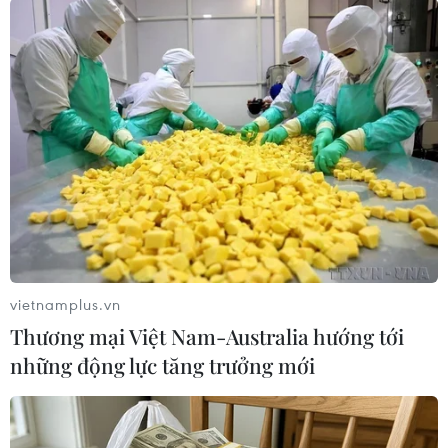
TIN CÙNG CHUYÊN MỤC
CHUYỆN TUẦN QUA: Cảnh
báo nạn "giang hồ mạng” kéo những
hệ lụy ảo tràn ra đời thực
08/08/2026 04:00
Sơn La công bố tình huống khẩn cấp
về thiên tai với hai xã Muổi Nọi, Nậm
Lầu
vietnamplus.vn
08/08/2026 03:53
Thương mại Việt Nam-Australia hướng tới
những động lực tăng trưởng mới
Hà Nội kiên quyết xử lý vi phạm tại
hồ Đồng Đò
08/08/2026 03:29