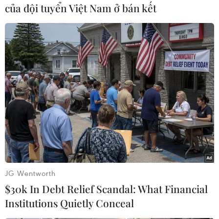
của đội tuyển Việt Nam ở bán kết
#Vĩnh Phúc
#Quy hoạch chung
#Đầu mối giao thông
#Hành lang xanh
Phú Thọ
Vĩnh Phúc
Theo dõi VietnamPlus
JG Wentworth
$30k In Debt Relief Scandal: What Financial
Institutions Quietly Conceal