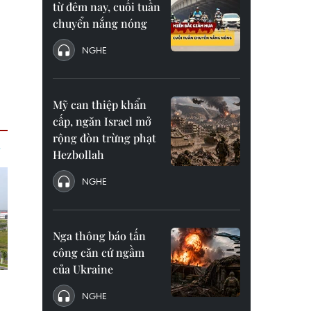
từ đêm nay, cuối tuần
chuyển nắng nóng
NGHE
Mỹ can thiệp khẩn
cấp, ngăn Israel mở
rộng đòn trừng phạt
Hezbollah
NGHE
Nga thông báo tấn
công căn cứ ngầm
của Ukraine
NGHE