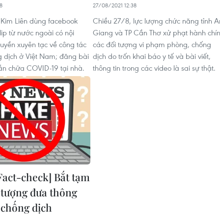
8
27/08/2021 12:38
 Kim Liên dùng facebook
Chiều 27/8, lực lượng chức năng tỉnh A
ip từ nước ngoài có nội
Giang và TP Cần Thơ xử phạt hành chí
ruyền xuyên tạc về công tác
các đối tượng vi phạm phòng, chống
 dịch ở Việt Nam; đăng bài
dịch do trốn khai báo y tế và bài viết,
ẫn chữa COVID-19 tại nhà.
thông tin trong các video là sai sự thật.
Fact-check] Bắt tạm
 tượng đưa thông
ề chống dịch