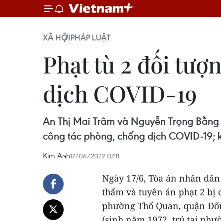
XÃ HỘI
PHÁP LUẬT
Phạt tù 2 đối tượ
dịch COVID-19
An Thị Mai Trâm và Nguyễn Trọng Bằng đ
công tác phòng, chống dịch COVID-19; k
Kim Anh
17/06/2022 07:11
Ngày 17/6, Tòa án nhân dân
thẩm và tuyên án phạt 2 bị 
phường Thổ Quan, quận Đốn
(sinh năm 1972, trú tại ph