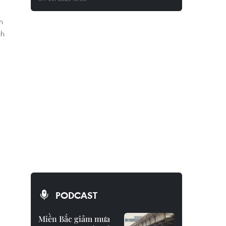
n
nh
PODCAST
Miền Bắc giảm mưa