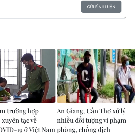
GỬI BÌNH LUẬN
m trường hợp
An Giang, Cần Thơ xử lý
 xuyên tạc về
nhiều đối tượng vi phạm
OVID-19 ở Việt Nam
phòng, chống dịch