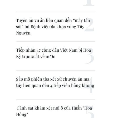
Tuyên án vụ án liên quan đến “máy tán
sỏi” tại Bệnh viện đa khoa vùng Tây
Nguyên
Tiếp nhận 47 công dân Việt Nam bị Hoa
Kỳ trục xuất về nước
Sắp mở phiên tòa xét xử chuyên án ma
túy liên quan đến 4 tiếp viên hàng không
Cảnh sát khám xét nơi ở của Huấn "Hoa
Hồng"