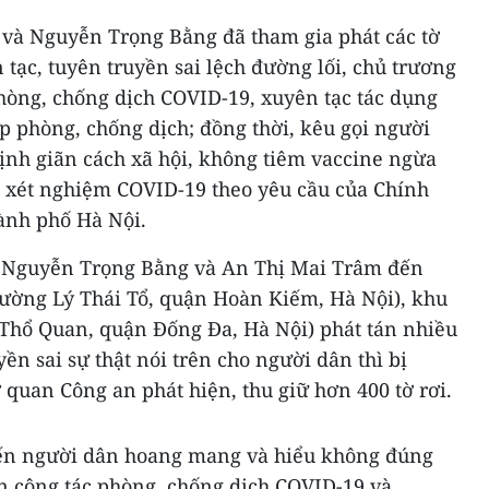
 và Nguyễn Trọng Bằng đã tham gia phát các tờ
 tạc, tuyên truyền sai lệch đường lối, chủ trương
hòng, chống dịch COVID-19, xuyên tạc tác dụng
p phòng, chống dịch; đồng thời, kêu gọi người
nh giãn cách xã hội, không tiêm vaccine ngừa
 xét nghiệm COVID-19 theo yêu cầu của Chính
ành phố Hà Nội.
, Nguyễn Trọng Bằng và An Thị Mai Trâm đến
ờng Lý Thái Tổ, quận Hoàn Kiếm, Hà Nội), khu
Thổ Quan, quận Đống Đa, Hà Nội) phát tán nhiều
yền sai sự thật nói trên cho người dân thì bị
quan Công an phát hiện, thu giữ hơn 400 tờ rơi.
iến người dân hoang mang và hiểu không đúng
 công tác phòng, chống dịch COVID-19 và