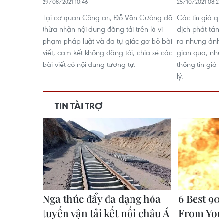
29/08/2021 10:46
25/10/2021 08:
Tại cơ quan Công an, Đỗ Văn Cường đã
Các tin giả 
thừa nhận nội dung đăng tải trên là vi
dịch phát tá
phạm pháp luật và đã tự giác gỡ bỏ bài
ra những ảnh
viết, cam kết không đăng tải, chia sẻ các
gian qua, nh
bài viết có nội dung tương tự.
thông tin giả
lý.