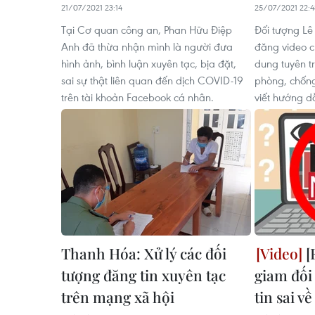
21/07/2021 23:14
25/07/2021 22:4
Tại Cơ quan công an, Phan Hữu Điệp
Đối tượng Lê
Anh đã thừa nhận mình là người đưa
đăng video cl
hình ảnh, bình luận xuyên tạc, bịa đặt,
dung tuyên t
sai sự thật liên quan đến dịch COVID-19
phòng, chống
trên tài khoản Facebook cá nhân.
viết hướng d
Thanh Hóa: Xử lý các đối
[
tượng đăng tin xuyên tạc
giam đối
trên mạng xã hội
tin sai v