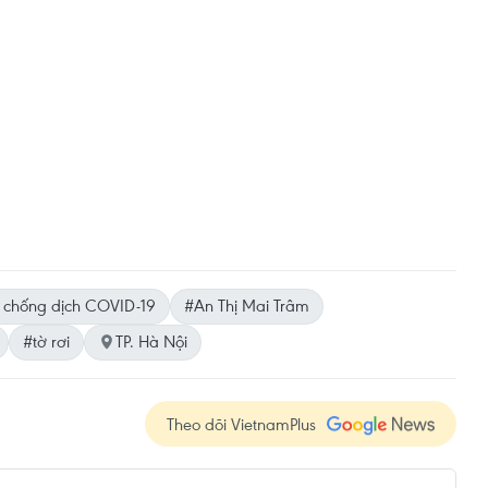
 chống dịch COVID-19
#An Thị Mai Trâm
#tờ rơi
TP. Hà Nội
Theo dõi VietnamPlus