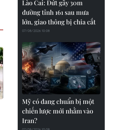
Lào Cai: Đứt gãy 30m
đường tỉnh 161 sau mưa
lớn, giao thông bị chia cắt
07/08/2026 10:08
Mỹ có đang chuẩn bị một
chiến lược mới nhằm vào
Iran?
07/08/2026 10:08