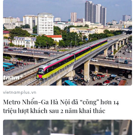
#Olympic Tokyo
TP. Hà Nội
Theo dõi VietnamPlus
TIN LIÊN QUAN
vietnamplus.vn
Metro Nhổn-Ga Hà Nội đã “cõng” hơn 14
triệu lượt khách sau 2 năm khai thác