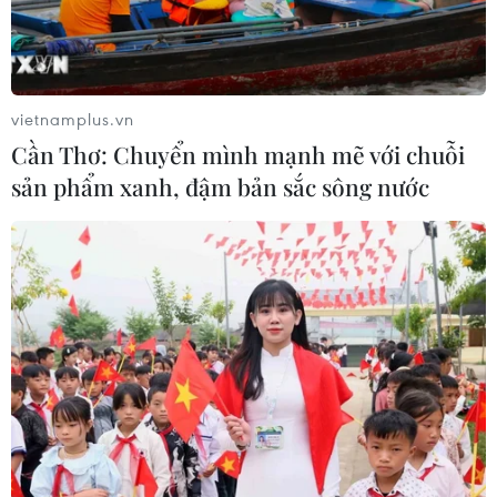
vietnamplus.vn
Cần Thơ: Chuyển mình mạnh mẽ với chuỗi
TIN CÙNG CHUYÊN MỤC
sản phẩm xanh, đậm bản sắc sông nước
Nghệ nhân Đặng Văn Hậu
thổi sức sống mới cho nghệ thuật tò
he truyền thống
07/08/2026 03:19
Công an Lào Cai kịp thời cứu nạn, hỗ
trợ người dân trong tình huống khẩn
cấp
05/08/2026 10:10