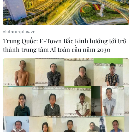
Dù chỉ có cơ hội mong manh giành huy chương, song
Quách Thị Lan là niềm hy vọng cuối cùng có thể cứu vớt
thể thao Việt Nam khỏi một kỳ Thế vận hội thất bại toàn
diện.
vietnamplus.vn
Trung Quốc: E-Town Bắc Kinh hướng tới trở
thành trung tâm AI toàn cầu năm 2030