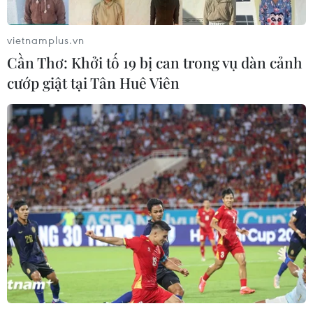
Quách Thị Lan chia tay Olympic trong
cơn mưa nặng hạt ở Tokyo
vietnamplus.vn
02/08/2021 12:16
Cần Thơ: Khởi tố 19 bị can trong vụ dàn cảnh
Quách Thị Lan chỉ về thứ 6 với thời gian thời gian 56
cướp giật tại Tân Huê Viên
giây 78, kém hơn thành tích vòng loại do bị ảnh hưởng
bởi cơn mưa nặng hạt ở Tokyo (Nhật Bản).