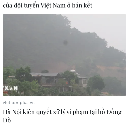
của đội tuyển Việt Nam ở bán kết
(TTXVN/Vietnam+)
vietnamplus.vn
Hà Nội kiên quyết xử lý vi phạm tại hồ Đồng
#Quách Thị Lan
#Điền kinh Việt Nam
Đò
#Thể thao Việt Nam
#Vận động viên điền kinh