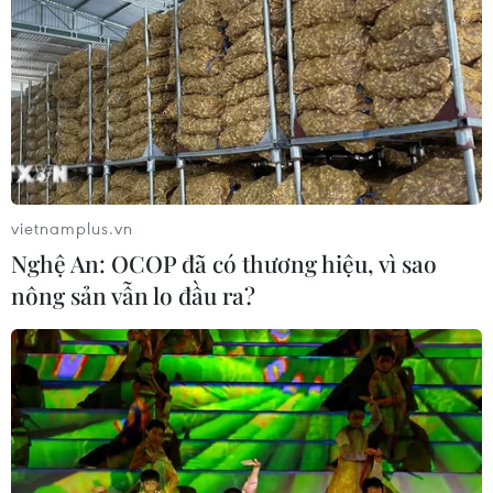
vietnamplus.vn
Nghệ An: OCOP đã có thương hiệu, vì sao
nông sản vẫn lo đầu ra?