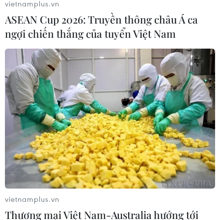
vietnamplus.vn
ASEAN Cup 2026: Truyền thông châu Á ca
ngợi chiến thắng của tuyển Việt Nam
Năm điểm nhấn của đoàn Thể thao Việt
Nam tại Olympic Tokyo 2020
05/08/2021 12:34
Gương mặt ấn tượng nhất của đoàn thể thao Việt Nam
là tay vợt Nguyễn Thùy Linh - người được đánh giá là
vận động viên có nhiều triển vọng nếu được đầu tư tốt
hơn nữa trong tương lai gần.
vietnamplus.vn
Thương mại Việt Nam-Australia hướng tới