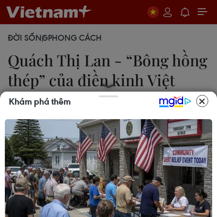
ĐỜI SỐNG
PHONG CÁCH
Quách Thị Lan - “Bông hồng
thép” của điền kinh Việt
Nam
Khám phá thêm
Nam Thái
20/10/2021 02:38
Quách Thị Lan - nữ vận động viên điền kinh sinh
năm 1995, đã đem về rất nhiều huy chương ở
những giải đấu lớn, đóng góp thành tích không
nhỏ trong bảng vàng thành tích của thể thao Việt