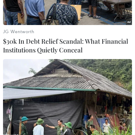
Nam.
JG Wentworth
$30k In Debt Relief Scandal: What Financial
Institutions Quietly Conceal
Quách Thị Lan thi đấu bán kết nội dung 400m chạy rào ở
Olympic Tokyo 2020 ngày 2/8. (Ảnh: FBNV)
Quách Thị Lan là gương mặt nữ vận động viên
không còn xa lạ với những người yêu thích thể