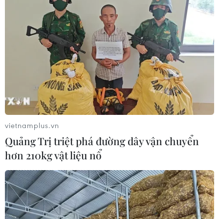
vietnamplus.vn
Quảng Trị triệt phá đường dây vận chuyển
hơn 210kg vật liệu nổ