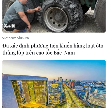
vietnamplus.vn
Đã xác định phương tiện khiến hàng loạt ôtô
thủng lốp trên cao tốc Bắc-Nam
Quách Thị Lan: Niềm hy vọng cuối cùng
của thể thao Việt Nam ở Olympic
02/08/2021 04:51