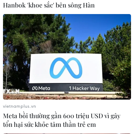
Hanbok 'khoe sắc' bên sông Hàn
#New Zealand
#Australia
#Hợp tác song phương
#Bộ trưởng quốc phòng
#David Johnston
#Gerry Brownlee
#Thường niên
#Diễn tập quân sự
#Thái Bình Dương
#Cứu trợ nhân đạo
Australia
New Zealand
vietnamplus.vn
Meta bồi thường gần 600 triệu USD vì gây
tổn hại sức khỏe tâm thần trẻ em