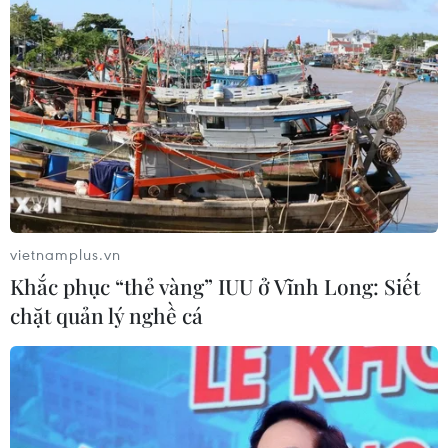
Ấn Độ thử thành công tên lửa đạn
đạo Agni-4, tầm bắn 4.000 km
06/08/2026 23:17
Hàn Quốc tái khẳng định mục tiêu
chung sống hòa bình với Triều Tiên
06/08/2026 15:33
vietnamplus.vn
Khắc phục “thẻ vàng” IUU ở Vĩnh Long: Siết
chặt quản lý nghề cá
Lở đất tại Philippines khiến ít nhất 4
người thiệt mạng
06/08/2026 15:06