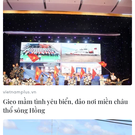
Theo dõi VietnamPlus
TIN CÙNG CHUYÊN MỤC
Hãng hàng không Air Premia của
Hàn Quốc nối lại đường bay
Incheon-TP Hồ Chí Minh
07/08/2026 04:28
vietnamplus.vn
Gieo mầm tình yêu biển, đảo nơi miền châu
Mở ra giai đoạn triển khai thực chất
thổ sông Hồng
quan hệ giữa Việt Nam và Australia
07/08/2026 01:27