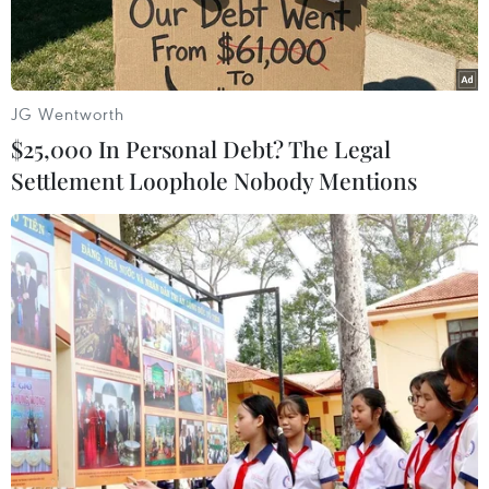
JG Wentworth
$25,000 In Personal Debt? The Legal
Settlement Loophole Nobody Mentions
Ảnh minh họa. (Nguồn: www.abc.net.au)
Ngày 31/10, các bộ trưởng quốc phòng New
Zealand và Australia đã khẳng định quan hệ đối
tác quốc phòng song phương bền chặt thông
qua việc cam kết tiếp tục hợp tác tại Thái Bình
Dương.