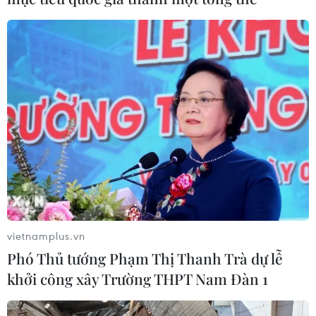
Lưu học sinh Việt tại Trung Quốc trao quà
tết cho người dân Trà Leng
27/01/2021 06:58
Đại diện Hội Lưu học sinh Việt Nam tại Bắc Kinh (Trung
Quốc) cùng các mạnh thường quân tại Việt Nam đã
trao quà Tết cho người dân khu vực phải hứng chịu
thiên tai ở xã Trà Leng, tỉnh Quảng Nam.
vietnamplus.vn
Phó Thủ tướng Phạm Thị Thanh Trà dự lễ
khởi công xây Trường THPT Nam Đàn 1