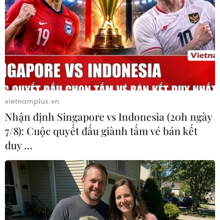
Trưởng Ban Dân vận TW chia sẻ khó khăn
với đồng bào xã Trà Leng
12/01/2021 11:07
Trưởng ban Dân vận TW Trương Thị Mai đã tặng quà
Tết cho các gia đình có người thân bị chết và mất tích,
tặng quà gia đình chính sách, học sinh có hoàn cảnh
vietnamplus.vn
khó khăn để có thêm điều kiện đón Tết.
Nhận định Singapore vs Indonesia (20h ngày
7/8): Cuộc quyết đấu giành tấm vé bán kết
duy …