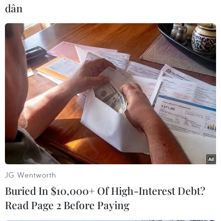
dân
Tĩnh/TTXVN)
Cùng với nhà chính, huyện Nam Trà My đang
tiếp tục xây dựng cho mỗi gia đình tái định cư
một nhà bếp, nhà vệ sinh, đảm bảo chỗ ở mới
của bà con tốt hơn so với nơi ở cũ.
Các hạng mục hạ tầng dân sinh thiết yếu như
điện thắp sáng, nước sạch phục vụ sinh hoạt,
nhà sinh hoạt văn hóa cộng đồng, trường mẫu
giáo, đường giao thông liên gia, khôi phục đất
canh tác đang được gấp rút thi công./.
JG Wentworth
(TTXVN/Vietnam+)
Buried In $10,000+ Of High-Interest Debt?
Read Page 2 Before Paying