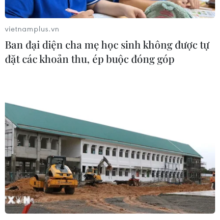
07/08/2026 10:08
vietnamplus.vn
Đã xác định phương tiện khiến hàng
Ban đại diện cha mẹ học sinh không được tự
loạt ôtô thủng lốp trên cao tốc Bắc-
đặt các khoản thu, ép buộc đóng góp
Nam
07/08/2026 10:03
An Giang: Kịp thời hỗ trợ các hộ dân
bị cháy nhà tại xóm Chăm La Ma
07/08/2026 09:52
Đồng chí Lê Quang Đạo - nhà lãnh
đạo tài năng của Đảng và cách mạng
Việt Nam
07/08/2026 09:49