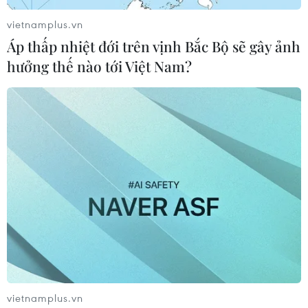
hợp với 20 y, bác sỹ và tình nguyện viên của Bệnh viện
vietnamplus.vn
Hoàn Mỹ tổ chức khám, chữa bệnh và cấp phát thuốc
Áp thấp nhiệt đới trên vịnh Bắc Bộ sẽ gây ảnh
cho khoảng 3.000 người dân của 2 xã.
hưởng thế nào tới Việt Nam?
vietnamplus.vn
Quảng Nam: Đồng bào vùng sạt lở núi có