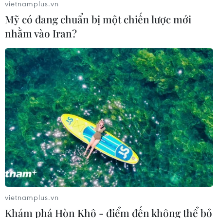
vietnamplus.vn
Mỹ có đang chuẩn bị một chiến lược mới
nhằm vào Iran?
TIN CÙNG CHUYÊN MỤC
7 học sinh đội tuyển Việt Nam đoạt
huy chương tại Olympic AI quốc tế
07/08/2026 15:27
Áp thấp nhiệt đới trên vịnh Bắc Bộ sẽ
gây ảnh hưởng thế nào tới Việt Nam?
07/08/2026 14:38
vietnamplus.vn
Khám phá Hòn Khô - điểm đến không thể bỏ