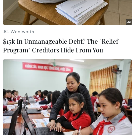
JG Wentworth
$15k In Unmanageable Debt? The "Relief
Program" Creditors Hide From You
Nhà mới cho đồng bào vùng bị sạt lở núi xã Trà Leng. (Ảnh:
Trần Tĩnh/TTXVN)
Ngày 6/2, Ủy ban Nhân dân huyện Nam Trà My,
tỉnh Quảng Nam và Công ty Cổ phần ôtô Trường
Hải đã chính thức bàn giao 30 ngôi nhà cho
người dân xã Trà Leng, huyện Nam Trà My có
nhà ở bị hư hại hoàn toàn do sạt lở núi gây ra
vào cuối tháng 10/2020.