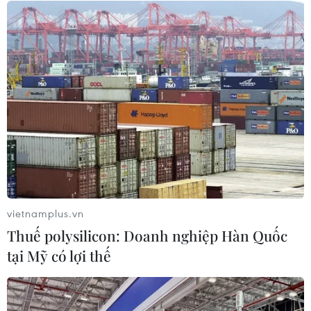
Xem thêm
CƠ QUAN CHỦ QUẢN: THÔNG TẤN XÃ VIỆT NAM
Tổng Biên tập: TRẦN TIẾN DUẨN
Phó Tổng Biên tập: NGUYỄN THỊ TÁM, KHÚC THANH
THỦY
vietnamplus.vn
Thuế polysilicon: Doanh nghiệp Hàn Quốc
Sở hữu trí tuệ
Quy định sử dụng
tại Mỹ có lợi thế
RSS
Hỗ trợ
Ngôn ngữ
TTXVN