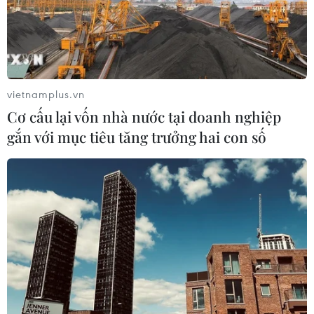
vietnamplus.vn
Cơ cấu lại vốn nhà nước tại doanh nghiệp
gắn với mục tiêu tăng trưởng hai con số
Ấn Độ ủng hộ nhân dân chịu thiệt hại do
lũ lụt miền Trung Việt Nam
15/01/2021 13:26
Đại sứ Pranay Verma hy vọng 3.000 bộ đồ dùng cá
nhân Chính phủ Ấn Độ hỗ trợ sẽ góp phần giúp nhân
dân miền Trung Việt Nam khắc phục khó khăn và nhanh
chóng ổn định cuộc sống.