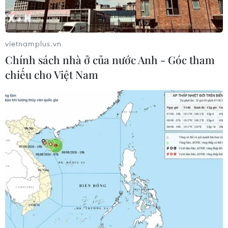
vietnamplus.vn
Chính sách nhà ở của nước Anh - Góc tham
chiếu cho Việt Nam
Hỗ trợ người dân huyện Nam Trà My khắc
phục hậu quả bão lũ
16/01/2021 14:12
Tại 2 xã Trà Leng, Trà Vân, Vinacapital Foundation phối