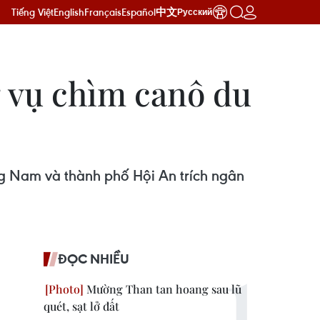
Tiếng Việt
English
Français
Español
中文
Русский
 vụ chìm canô du
g Nam và thành phố Hội An trích ngân
ĐỌC NHIỀU
Mường Than tan hoang sau lũ
quét, sạt lở đất