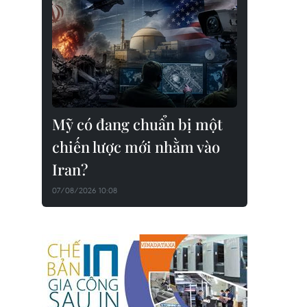
Mỹ có đang chuẩn bị một
chiến lược mới nhằm vào
Iran?
07/08/2026 10:08