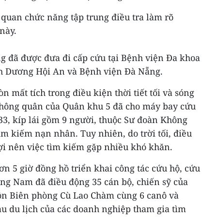
 quan chức năng tập trung điều tra làm rõ
này.
g đã được đưa đi cấp cứu tại Bệnh viện Đa khoa
nh Dương Hội An và Bệnh viện Đà Nẵng.
 mất tích trong điều kiện thời tiết tối và sóng
Không quân của Quân khu 5 đã cho máy bay cứu
3, kíp lái gồm 9 người, thuộc Sư đoàn Không
m kiếm nạn nhân. Tuy nhiên, do trời tối, điều
lợi nên việc tìm kiếm gặp nhiều khó khăn.
ơn 5 giờ đồng hồ triển khai công tác cứu hộ, cứu
ng Nam đã điều động 35 cán bộ, chiến sỹ của
ồn Biên phòng Cù Lao Chàm cùng 6 canô và
àu du lịch của các doanh nghiệp tham gia tìm