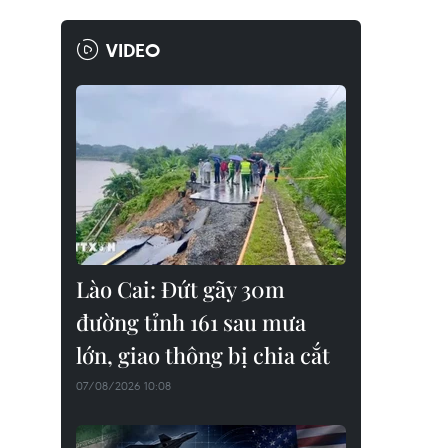
VIDEO
Lào Cai: Đứt gãy 30m
đường tỉnh 161 sau mưa
lớn, giao thông bị chia cắt
07/08/2026 10:08