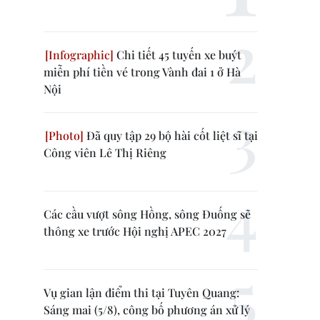
Chi tiết 45 tuyến xe buýt
miễn phí tiền vé trong Vành đai 1 ở Hà
Nội
Đã quy tập 29 bộ hài cốt liệt sĩ tại
Công viên Lê Thị Riêng
Các cầu vượt sông Hồng, sông Đuống sẽ
thông xe trước Hội nghị APEC 2027
Vụ gian lận điểm thi tại Tuyên Quang:
Sáng mai (5/8), công bố phương án xử lý