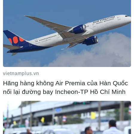
Ninh Bình được đề cử hạng mục Điểm
đến mới nổi hàng đầu châu Á 2026
04/08/2026 16:14
Trung tâm Gốm Bát Tràng vào danh sách
26 công trình kiến trúc đẹp nhất thế giới
vietnamplus.vn
04/08/2026 14:55
Hãng hàng không Air Premia của Hàn Quốc
nối lại đường bay Incheon-TP Hồ Chí Minh
Làng nghề Vạn Phúc: Nâng tầm không
gian trải nghiệm, sáng tạo và gìn giữ di
sản
04/08/2026 14:36