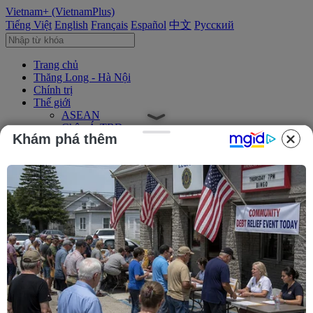
Vietnam+ (VietnamPlus)
Tiếng Việt
English
Français
Español
中文
Русский
Trang chủ
Thăng Long - Hà Nội
Chính trị
Thế giới
ASEAN
Châu Á-TBD
Khám phá thêm
Trung Đông
Châu Âu
Châu Mỹ
Châu Phi
Kinh tế
Kinh doanh
Tài chính
Tín dụng nông thôn
Chứng khoán
Bất động sản
Doanh nghiệp
Thông tin doanh nghiệp
Thông cáo báo chí
Xã hội