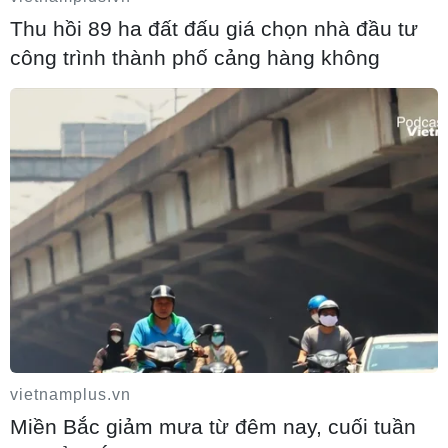
06/08/2026 09:13
Thu hồi 89 ha đất đấu giá chọn nhà đầu tư
công trình thành phố cảng hàng không
Du lịch 2/9: Điểm đến nào giúp người Việt
được “sống cùng văn hóa bản địa”?
06/08/2026 08:40
Làng chài Ine và Amanohashidate - nét
đẹp bình yên của vùng biển Kyoto
06/08/2026 05:20
Về miền bình yên của vùng biển Kyoto
vietnamplus.vn
Miền Bắc giảm mưa từ đêm nay, cuối tuần
05/08/2026 21:53