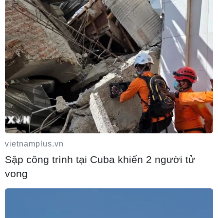
Nét quê mộc mạc ở chợ phường Vị Thanh
giữa lòng thành phố Cần Thơ
05/08/2026 09:00
Điểm hẹn ngắm băng trôi và cá voi ở
Canada
05/08/2026 08:08
vietnamplus.vn
Sập công trình tại Cuba khiến 2 người tử
Lễ hội Văn hóa, Du lịch Mường Lò năm
vong
2026 sẽ diễn ra từ ngày 25/9 đến 2/10
04/08/2026 21:37