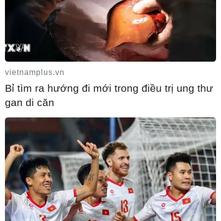
Kayabuki no Sato - ngôi làng cổ mang vẻ
đẹp mộc mạc, nguyên sơ của Kyoto
04/08/2026 10:40
vietnamplus.vn
Bỉ tìm ra hướng đi mới trong điều trị ung thư
Đánh thức tiềm năng du lịch cộng đồng từ
gan di căn
cánh rừng ngập nước nguyên sơ duy nhất
ở Đắk Lắk
04/08/2026 09:47
Hơn 400 tác phẩm gốm tâm linh được
trưng bày trên đỉnh núi Bà Đen trong
tháng 8