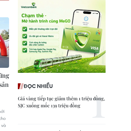
ững
 sản
ĐỌC NHIỀU
Giá vàng tiếp tục giảm thêm 1 triệu đồng,
SJC xuống mốc 139 triệu đồng
mới
cho
 và