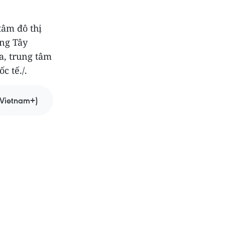
tâm đô thị
ùng Tây
a, trung tâm
 tế./.
Vietnam+)