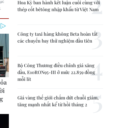
mục
Hoa Kỳ ban hành kết luận cuối cùng với
.
thép cốt bêtông nhập khẩu từ Việt Nam
Công ty taxi hàng không Beta hoàn tất
các chuyến bay thử nghiệm đầu tiên
Bộ Công Thương điều chỉnh giá xăng
dầu, E10RON95-III ở mức 22.859 đồng
mỗi lít
Giá vàng thế giới chấm dứt chuỗi giảm,
tăng mạnh nhất kể từ hồi tháng 2