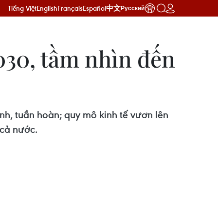
Tiếng Việt
English
Français
Español
中文
Русский
030, tầm nhìn đến
nh, tuần hoàn; quy mô kinh tế vươn lên
 cả nước.