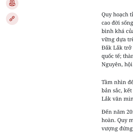
Quy hoạch t
cao đời sống
bình khá của
vững dựa trê
Đắk Lắk trở
quốc tế; th
Nguyên, hội 
Tầm nhìn đế
bản sắc, kết
Lắk văn min
Đến năm 205
hoàn. Quy m
vượng đứng 