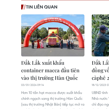
TIN LIÊN QUAN
Đắk Lắk xuất khẩu
Đắk Lắk
container macca đầu tiên
đồng vố
vào thị trường Hàn Quốc
càphê 
03/01/2024 09:14
18/12/2023 0
Hơn 10 tấn hạt macca được xuất khẩu
UBND tỉnh
chính ngạch sang thị trường Hàn Quốc
Nhà nước 
(sau thị trường Nhật Bản) tiếp tục mở ra
chỉ đạo ng