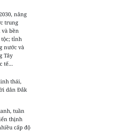
 2030, nâng
ức trung
h và bền
tộc; tỉnh
ng nước và
g Tây
 tế...
inh thái,
ười dân Đắk
xanh, tuần
iển thịnh
nhiều cấp độ