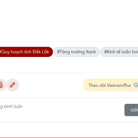
#Quy hoạch tỉnh Đắk Lắk
#Tăng trưởng Xanh
#Kinh tế tuần ho
Theo dõi VietnamPlus
GỬI