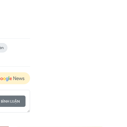
àn
 BÌNH LUẬN