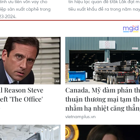
tỉnh ưu tiên vốn vay cho
tín hiệu lạc quan để Đắk Lắk đạt 
ệp sản xuất càphê trong
tiêu xuất khẩu đề ra trong năm nay
23-2024.