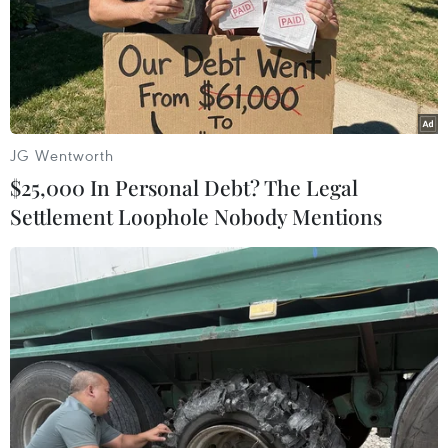
JG Wentworth
$25,000 In Personal Debt? The Legal
Settlement Loophole Nobody Mentions
Nghệ An tăng cường kết nối, thúc đẩy đầu
tư với doanh nghiệp Hoa Kỳ
11/11/2023 03:27
Tại Diễn đàn "Kết nối đầu tư Nghệ An-Hoa Kỳ," lãnh
đạo tỉnh Nghệ An mong muốn quảng bá giới thiệu để