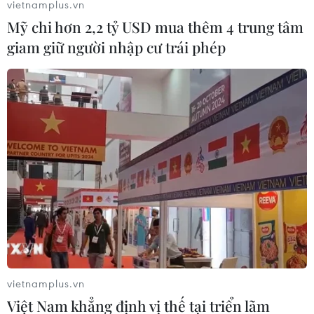
vietnamplus.vn
Mỹ chi hơn 2,2 tỷ USD mua thêm 4 trung tâm
giam giữ người nhập cư trái phép
vietnamplus.vn
Việt Nam khẳng định vị thế tại triển lãm