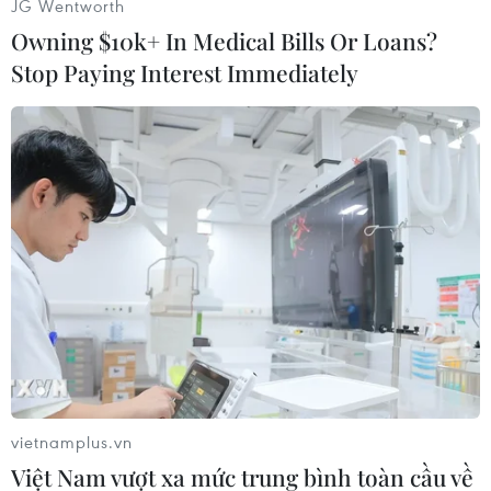
JG Wentworth
Owning $10k+ In Medical Bills Or Loans?
Stop Paying Interest Immediately
#Nghệ An
#Quy hoạch tỉnh Nghệ An thời kỳ 2021-2030
#tỉnh khá
#Bắc Trung Bộ
Nghệ An
vietnamplus.vn
Việt Nam vượt xa mức trung bình toàn cầu về