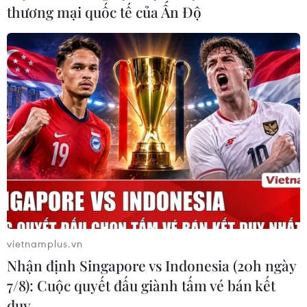
thương mại quốc tế của Ấn Độ
vietnamplus.vn
Nhận định Singapore vs Indonesia (20h ngày
7/8): Cuộc quyết đấu giành tấm vé bán kết
duy …