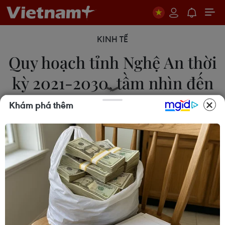
KINH TẾ
Quy hoạch tỉnh Nghệ An thời
kỳ 2021-2030, tầm nhìn đến
năm 2050
Khám phá thêm
01/03/2024 00:56
Tầm nhìn đến năm 2050, Nghệ An là tỉnh phát
triển toàn diện, văn minh, hiện đại của cả nước và
mang đậm bản sắc văn hóa Việt Nam và xứ
Nghệ; là động lực phát triển quan trọng của khu
vực Bắc Trung Bộ.