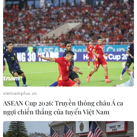
Phê duyệt Quy hoạch chung đô thị Bắc Ninh đến
năm 2050, tầm nhìn đến năm 2075
TIN LIÊN QUAN
vietnamplus.vn
ASEAN Cup 2026: Truyền thông châu Á ca
ngợi chiến thắng của tuyển Việt Nam