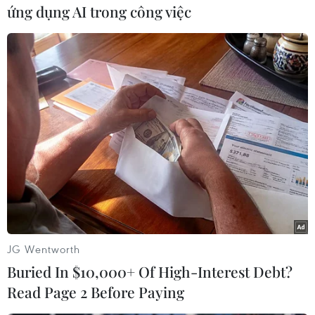
ứng dụng AI trong công việc
Theo dõi VietnamPlus
QUY HOẠCH CÁC ĐỊA PHƯƠNG GIAI ĐOẠN
2021-2030, TẦM NHÌN ĐẾN 2050
Đưa Nghệ An trở thành cực tăng trưởng động
lực của vùng Bắc Trung Bộ và cả nước
Công bố các Quyết định về Khu kinh tế và khởi
động Khu thương mại tự do Hải Phòng
Chính phủ thông qua hồ sơ Đề án thành lập
JG Wentworth
thành phố Quảng Ninh trực thuộc Trung ương
Buried In $10,000+ Of High-Interest Debt?
Bắc Ninh tiến gần "mốc" thành phố trực thuộc
Read Page 2 Before Paying
Trung ương