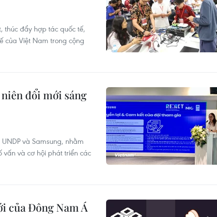
 thúc đẩy hợp tác quốc tế,
thế của Việt Nam trong cộng
niên đổi mới sáng
ữa UNDP và Samsung, nhằm
ố vấn và cơ hội phát triển các
mới của Đông Nam Á