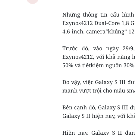
Những thông tin cấu hình
Exynos4212 Dual-Core 1,8
4,6-inch, camera“khủng” 12
Trước đó, vào ngày 29/9
Exynos4212, với khả năng ho
50% và tiếtkiệm nguồn 30% s
Do vậy, việc Galaxy S III đ
mạnh vượt trội cho mẫu sm
Bên cạnh đó, Galaxy S III đ
Galaxy S II hiện nay, với k
Hiện nay, Galaxy S II đa