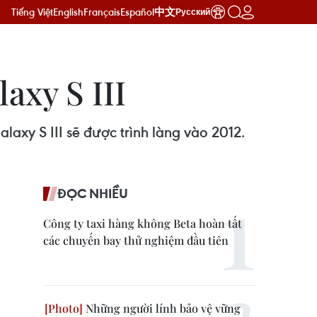
Tiếng Việt
English
Français
Español
中文
Русский
axy S III
laxy S III sẽ được trình làng vào 2012.
ĐỌC NHIỀU
Công ty taxi hàng không Beta hoàn tất
các chuyến bay thử nghiệm đầu tiên
Những người lính bảo vệ vững