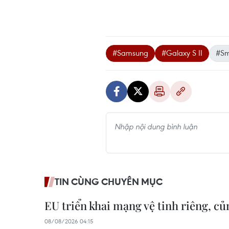
#Samsung
#Galaxy S II
#Sm
TIN CÙNG CHUYÊN MỤC
EU triển khai mạng vệ tinh riêng, c
08/08/2026 04:15