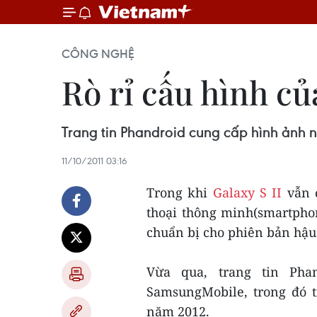
CÔNG NGHỆ
Rò rỉ cấu hình c
Trang tin Phandroid cung cấp hình ảnh nộ
11/10/2011 03:16
Trong khi
Galaxy S II
vẫn đ
thoại thông minh(smartpho
chuẩn bị cho phiên bản hậud
Vừa qua, trang tin Ph
SamsungMobile, trong đó ti
năm 2012.