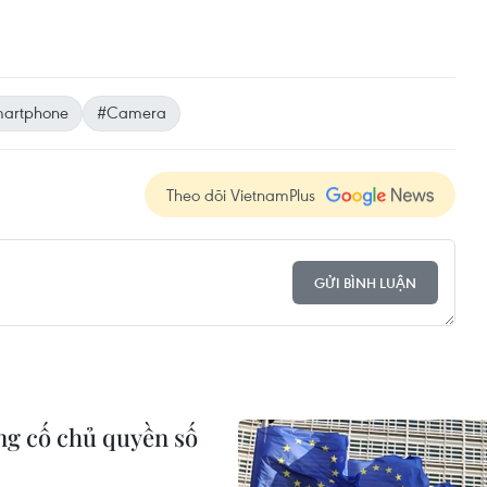
artphone
#Camera
Theo dõi VietnamPlus
GỬI BÌNH LUẬN
ủng cố chủ quyền số