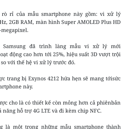
 rò rỉ của mẫu smartphone này gồm: vi xử lý
 GHz, 2GB RAM, màn hình Super AMOLED Plus HD
-megapixel.
, Samsung đã trình làng mẫu vi xử lý mới
ạt động cao hơn tới 25%, hiệu suất 3D vượt trội
o với thế hệ vi xử lý trước đó.
ược trang bị Exynos 4212 hứa hẹn sẽ mang tớisức
artphone này.
ược cho là có thiết kế còn mỏng hơn cả phiênbản
hả năng hỗ trợ 4G LTE và đi kèm chip NFC.
ng là một trong những mẫu smartphone thành