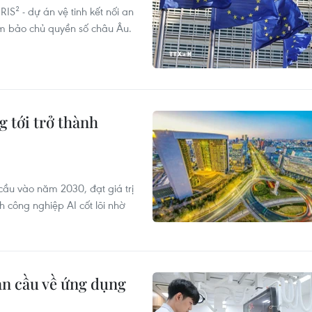
IS² - dự án vệ tinh kết nối an
ảm bảo chủ quyền số châu Âu.
 tới trở thành
cầu vào năm 2030, đạt giá trị
 công nghiệp AI cốt lõi nhờ
àn cầu về ứng dụng