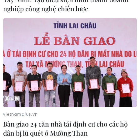
nghiệp công nghệ chiến lược
Thủ tướng Thái Lan đề xuất 3 ưu tiên
cho tương lai ASEAN
04/08/2026 10:45
Hợp tác Nghị viện là trụ cột quan
trọng trong tổng thể quan hệ Việt
Nam-Thái Lan
04/08/2026 10:09
Vụ kiện 1MDB: Cựu Thủ tướng
Malaysia bị yêu cầu bồi thường hơn
vietnamplus.vn
5,6 tỷ USD
Bàn giao 24 căn nhà tái định cư cho các hộ
04/08/2026 03:48
dân bị lũ quét ở Mường Than