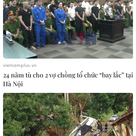
diện về quốc phòng
05/08/2026 14:58
Thường trực Ban Bí thư Trần Cẩm Tú
tiếp Đại sứ Singapore Rajpal Singh
05/08/2026 14:54
vietnamplus.vn
24 năm tù cho 2 vợ chồng tổ chức “bay lắc” tại
Thủ tướng Lê Minh Hưng tiếp Bộ
Hà Nội
trưởng Quốc phòng Malaysia
05/08/2026 11:31
Tổng Bí thư, Chủ tịch nước Tô Lâm:
Quan hệ Việt Nam-Malaysia ngày