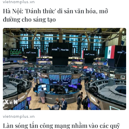
vietnamplus.vn
Hà Nội: 'Đánh thức' di sản văn hóa, mở
đường cho sáng tạo
#Vé máy bay
#Indonesia
#Tasikmalaya
#Tây Java
#Sống sót
#Huấn luyện
#Nguyên nhân
#Điều tra
Indonesia
vietnamplus.vn
Làn sóng tấn công mạng nhằm vào các quỹ