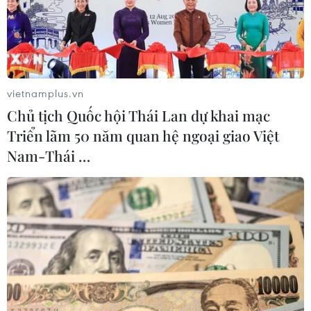
Chiếc máy bay nhỏ Paper-PA-38 Tomahawk bị rơi
khoảng sau 1 giờ sáng thứ Sáu (giờ địa phương) trên
một con phố ở phía nam trung tâm Peterborough đã bị
đánh cắp từ sân bay Markham.
vietnamplus.vn
Chủ tịch Quốc hội Thái Lan dự khai mạc
Triển lãm 50 năm quan hệ ngoại giao Việt
Nam-Thái …