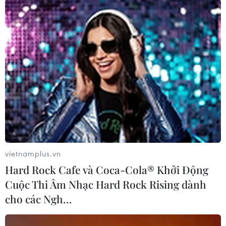
Tunisia: Máy bay quân sự rơi trong khi
huấn luyện, 2 người chết
15/07/2016 02:38
Ngày 14/7, một máy bay trực thăng quân sự đang trong
quá trình huấn luyện đã bị rơi gần sân bay Sfax-Thyna,
cách thủ đô Tunis 260km về phía Nam, khiến 2 binh sỹ
thiệt mạng.
vietnamplus.vn
Hard Rock Cafe và Coca-Cola® Khởi Động
Cuộc Thi Âm Nhạc Hard Rock Rising dành
cho các Ngh…