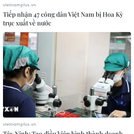
vietnamplus.vn
Tiếp nhận 47 công dân Việt Nam bị Hoa Kỳ
Bộ trưởng Bộ Công an Lương Tam
trục xuất về nước
Quang tiếp Quốc vụ khanh Bộ Nội vụ
Campuchia
04/08/2026 13:35
Tổng Bí thư, Chủ tịch nước
tiếp Đại sứ, Đại biện các nước ASEAN
04/08/2026 12:58
Tổng Bí thư, Chủ tịch nước: Cùng
xây dựng Cộng đồng ASEAN đoàn
kết, vững mạnh
vietnamplus.vn
04/08/2026 12:57
Tây Ninh: Tạo điều kiện hình thành doanh