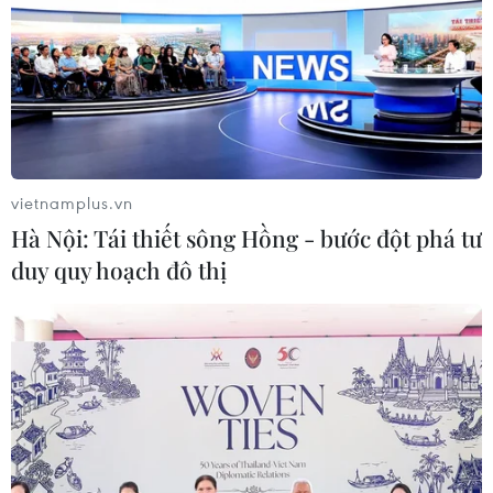
Trung Nepal ngày 8/8.
vietnamplus.vn
Hà Nội: Tái thiết sông Hồng - bước đột phá tư
duy quy hoạch đô thị
Đánh cắp máy bay rồi đâm xuống đường,
một phi công thiệt mạng
14/08/2016 03:04