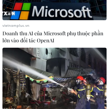
vietnamplus.vn
Doanh thu AI của Microsoft phụ thuộc phần
lớn vào đối tác OpenAI
(Nguồn: pikiran-rakyat)
Ngày 18/8, một máy bay huấn luyện của
Indonesia đã rơi xuống huyện Tasikmalaya
thuộc tỉnh Tây Java, khiến 2 trong 3 người trên
máy bay này bị thương.
Người phát ngôn Văn phòng tìm kiếm và cứu
nạn quốc gia Marsudi cho biết chiếc máy bay