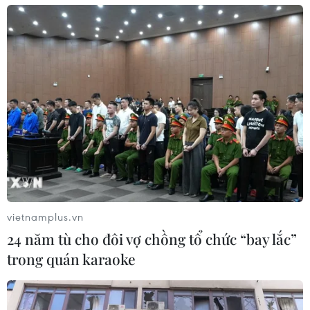
vietnamplus.vn
24 năm tù cho đôi vợ chồng tổ chức “bay lắc”
trong quán karaoke
TIN CÙNG CHUYÊN MỤC
Bộ trưởng Bộ Quốc phòng Malaysia