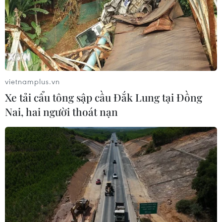
càng phát triển năng động
05/08/2026 10:56
Chủ tịch Quốc hội kiêm Chủ
tịch Hạ viện Thái Lan tham quan Nhà
Quốc hội
vietnamplus.vn
05/08/2026 09:37
Xe tải cẩu tông sập cầu Đắk Lung tại Đồng
Nai, hai người thoát nạn
Chủ tịch Quốc hội kiêm Chủ
tịch Hạ viện Thái Lan viếng Lăng Bác
và tưởng niệm Anh hùng liệt sỹ
05/08/2026 09:20
Tổng Bí thư, Chủ tịch nước
Tô Lâm tiếp Đại sứ Malaysia