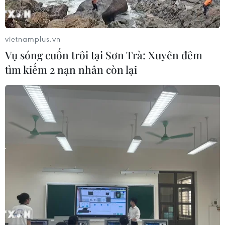
vietnamplus.vn
Vụ sóng cuốn trôi tại Sơn Trà: Xuyên đêm
tìm kiếm 2 nạn nhân còn lại
TIN CÙNG CHUYÊN MỤC
Nghị quyết số 57: Hành động đột
phá, lan tỏa kết quả
09/08/2026 05:44
Galaxy Z Fold 8 vượt bản
Ultra, trở thành 'át chủ bài' doanh số