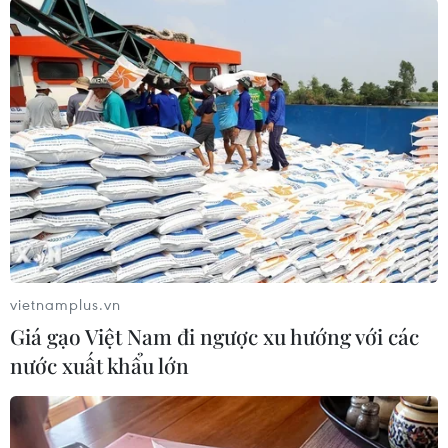
#Samsung
#Tư vấn doanh nghiệp
#Samsung Electronics
#Điện thoại thông minh
#Quỹ đầu tư
Hàn Quốc
Theo dõi VietnamPlus
vietnamplus.vn
Giá gạo Việt Nam đi ngược xu hướng với các
nước xuất khẩu lớn
TIN LIÊN QUAN