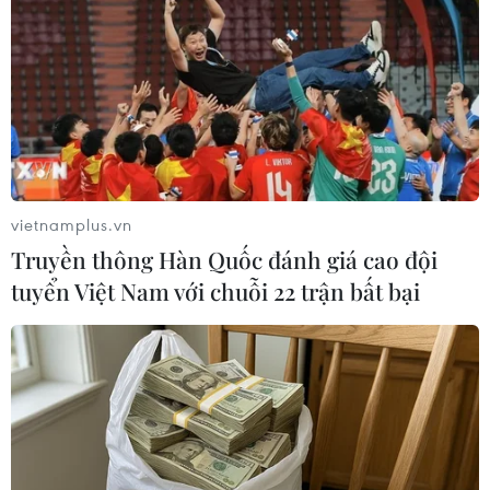
xưởng trong năm 2016 lên 24 tỷ USD.
vietnamplus.vn
Truyền thông Hàn Quốc đánh giá cao đội
tuyển Việt Nam với chuỗi 22 trận bất bại
Vượt mặt Apple, Samsung mở rộng thị
trường sang quốc đảo Caribe
07/11/2016 07:48