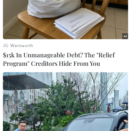
Samsung sẽ mở một cửa hàng tại thủ đô La Habana
của Cuba nhằm quảng bá các sản phẩm điện tử của
tập đoàn Hàn Quốc này với khách hàng tại đảo quốc
Caribe.
JG Wentworth
$15k In Unmanageable Debt? The "Relief
Program" Creditors Hide From You