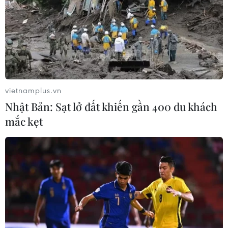
vietnamplus.vn
Nhật Bản: Sạt lở đất khiến gần 400 du khách
mắc kẹt