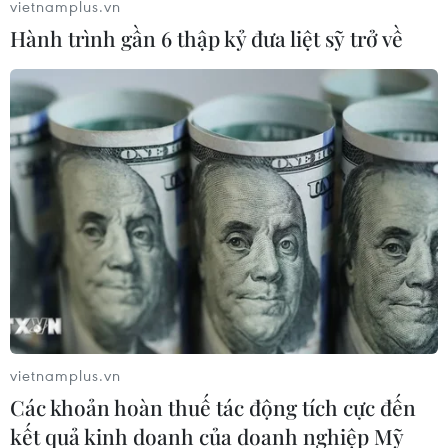
vietnamplus.vn
Hành trình gần 6 thập kỷ đưa liệt sỹ trở về
Samsung mua lại hãng phụ kiện ôtô
Harman của Mỹ với giá 8 tỷ USD
14/11/2016 12:21
Samsung Electronics của Hàn Quốc thông báo sẽ mua
lại công ty Công nghiệp Quốc tế Harman, nhà cung cấp
phụ kiện ôtô của Mỹ, với giá 8 tỷ USD tiền mặt.
vietnamplus.vn
Các khoản hoàn thuế tác động tích cực đến
kết quả kinh doanh của doanh nghiệp Mỹ