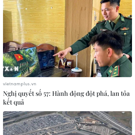
Những định hướng lớn
trong thực hiện Nghị quyết 57-
NQ/TW
07/08/2026 08:18
Tây Ninh thúc đẩy bình dân học vụ
số, tạo động lực phát triển kinh tế số
07/08/2026 07:17
vietnamplus.vn
Nghị quyết số 57: Hành động đột phá, lan tỏa
kết quả
"Doanh nghiệp phải là lực lượng
nòng cốt phát triển công nghệ chiến
lược"
07/08/2026 07:09