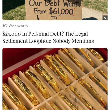
JG Wentworth
$25,000 In Personal Debt? The Legal
Settlement Loophole Nobody Mentions
Tờ Seoul Economic Daily của Hàn Quốc dẫn một
nguồn tin giấu tên cho hay Samsung Electronics
Co Ltd sẽ cân nhắc việc tách đôi tập đoàn theo
đề xuất của công ty quản lý quỹ đầu cơ Elliott