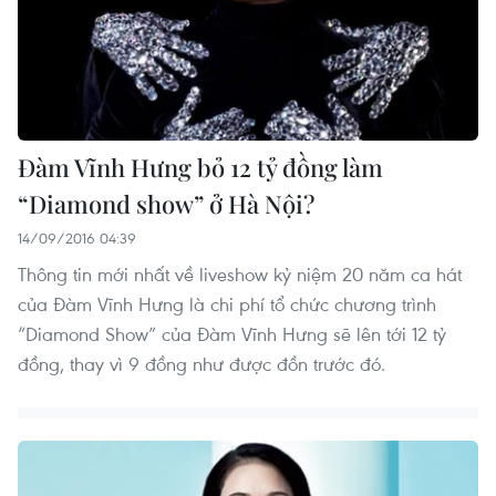
Đàm Vĩnh Hưng bỏ 12 tỷ đồng làm
“Diamond show” ở Hà Nội?
14/09/2016 04:39
Thông tin mới nhất về liveshow kỷ niệm 20 năm ca hát
của Đàm Vĩnh Hưng là chi phí tổ chức chương trình
“Diamond Show” của Đàm Vĩnh Hưng sẽ lên tới 12 tỷ
đồng, thay vì 9 đồng như được đồn trước đó.