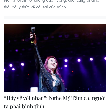
Nói ra lời xin lỗi không quan trọng, cuối cùng phải là
thái độ, ý thức về cái sai của mình.
“Hãy về với nhau”: Nghe Mỹ Tâm ca, người
ta phải bình tĩnh