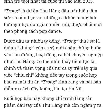
sinh trẻ tuổi nhất tại cuộc thi Sao Mai 2015.
“Trong”
là dự án Thu Hằng đầu tư nhiều tâm
sức và tiền bạc với những ca khúc mang hơi
hướng nhạc dân gian miền núi, được phối mới
theo phong cách pop dance.
Được đầu tư nhiều tỷ đồng,
“Trong”
thực sự là
dự án “khủng” của ca sỹ mới chập chững bước
vào con đường hoạt động ca hát chuyên nghiệp
như Thu Hằng. Có thể nhìn thấy tiềm lực tài
chính và tham vọng của nữ ca sỹ trẻ này qua
việc “chịu chi” không tiếc tay trong cuộc họp
báo ra mắt dự án
“Trong”
rình rang và bài bản
diễn ra cách đây không lâu tại Hà Nội.​
Buổi họp báo này không chỉ trình làng sản
phẩm đầu tay của Thu Hằng mà còn ngầm ý ra