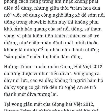
phong cách riêng trong âm nhạc không phải
điều dễ dàng, nhưng giữa thời “trăm hoa đua
nở” việc sử dụng công nghệ lăng xê để sớm nổi
tiếng trong showbiz hiện nay thì không phải
khó. Ánh hào quang của sự nổi tiếng, sự tham
vọng, vì phải kiếm tiền khiến nhiều ca sỹ trẻ
dường như chấp nhận đánh mất mình (hoặc
không là mình) để bị nhào nặn thành những
“sản phẩm” chiều thị hiếu đám đông.
Hương Tràm – quán quân Giọng Hát Việt 2012
đã từng được ví như “tiểu diva”. Với giọng ca
đầy nội lực, cao và dày, không ít người hâm hộ
đã kỳ vọng cô gái trẻ đến từ Nghệ An sẽ trở
thành một diva tương lai.
Tại vòng giấu mặt của Giọng hát Việt 2012,