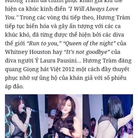
Hương Tràm đã chinh phục khán giả khi thể
hiện ca khúc kinh điển
"I Will Always Love
You."
Trong các vòng thi tiếp theo, Hương Tràm
tiếp tục biến hóa và gây ấn tượng với các ca
khúc khó, đã từng được thể hiện bởi các diva
thế giới
“Run to you,” “Queen of the night”
của
Whitney Houston hay
“It’s not goodbye”
của
diva người Ý Laura Pausini... Hương Tràm đăng
quang Giọng hát Việt 2012 một cách đầy thuyết
phục nhờ sự ủng hộ của khán giả với số phiếu
áp đảo.