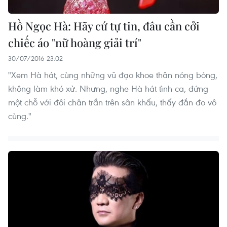
Hồ Ngọc Hà: Hãy cứ tự tin, đâu cần cởi
chiếc áo "nữ hoàng giải trí"
30/07/2016 23:02
"Xem Hà hát, cùng những vũ đạo khoe thân nóng bỏng,
không làm khó xử. Nhưng, nghe Hà hát tình ca, đứng
một chỗ với đôi chân trần trên sân khấu, thấy đắn đo vô
cùng."