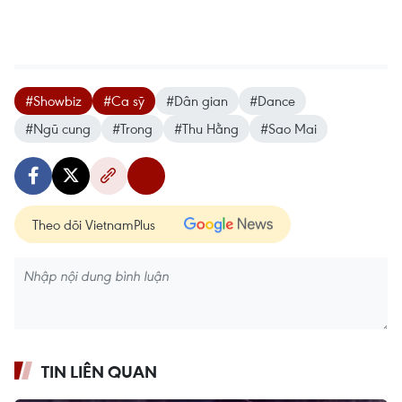
#Showbiz
#Ca sỹ
#Dân gian
#Dance
#Ngũ cung
#Trong
#Thu Hằng
#Sao Mai
Theo dõi VietnamPlus
TIN LIÊN QUAN