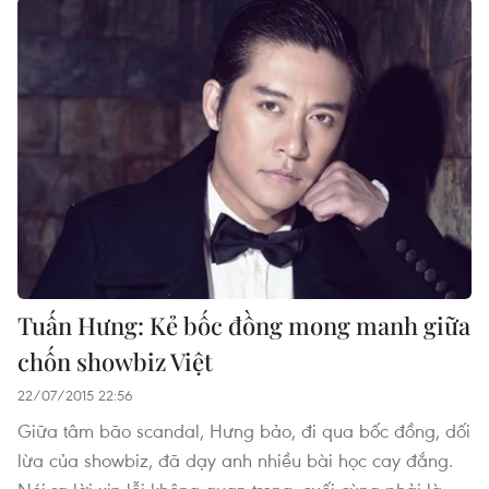
Tuấn Hưng: Kẻ bốc đồng mong manh giữa
chốn showbiz Việt
22/07/2015 22:56
Giữa tâm bão scandal, Hưng bảo, đi qua bốc đồng, dối
lừa của showbiz, đã dạy anh nhiều bài học cay đắng.