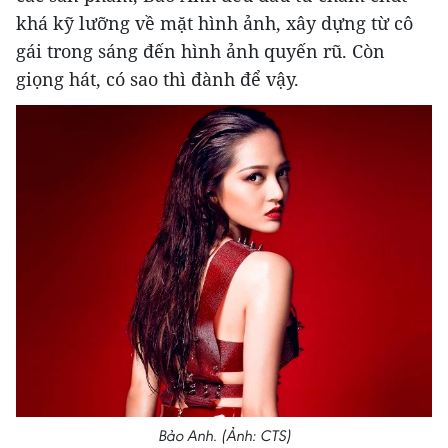
khá kỹ lưỡng về mặt hình ảnh, xây dựng từ cô
gái trong sáng đến hình ảnh quyến rũ. Còn
giọng hát, có ​sao thì đành để vậy.
Bảo Anh. (Ảnh: CTS)