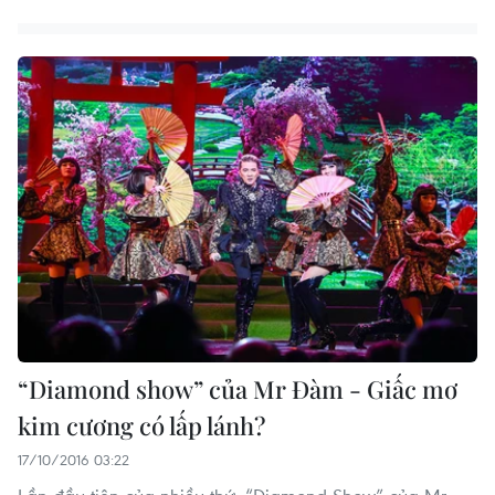
“Diamond show” của Mr Đàm - Giấc mơ
kim cương có lấp lánh?
17/10/2016 03:22