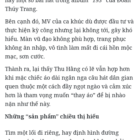
hay một số bài hát trong album
“193”
của Đoàn
Thúy Trang.
Bên cạnh đó, MV của ca khúc dù được đầu tư và
thực hiện kỳ công nhưng lại không tới, gây khó
hiểu. Màn vũ đạo không phù hợp, trang phục
không ăn nhập, vô tình làm mất đi cái hồn mộc
mạc, sơn cước.
Thành ra, lại thấy Thu Hằng có lẽ vẫn hợp hơn
khi mặc chiếc áo dài ngân nga câu hát dân gian
quen thuộc một cách đầy ngọt ngào và cảm xúc
hơn là tham vọng muốn “thay áo” để bị nhào
nặn như thế này.
Những “sản phẩm” chiều thị hiếu
Tìm một lối đi riêng, hay định hình đường