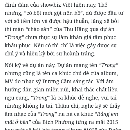
đình đám của showbiz Việt hiện nay. Thế
nhưng, “có bột mới gột nên hồ”, dù được đầu tư
với số tiền lớn và được hậu thuẫn, lăng xê bởi
thì màn “chào sân” của Thu Hằng qua dự án
“Trong”
chưa thực sự làm khán giả tâm phục
khẩu phục. Nếu có thì chỉ là việc gây được sự
chú ý và hiếu kỳ bởi sự hoành tráng.
Nói kỹ về dự án này. Dự án mang tên
“Trong”
nhưng cũng là tên ca khúc chủ đề của album,
MV do nhạc sỹ Dương Cầm sáng tác. Với âm
hưởng dân gian miền núi, khai thác chất liệu
ngũ cung,
“Trong”
là ca khúc dễ nghe, vui tai
nhưng không lạ tai. Thậm chí, nghe kỹ sẽ thấy
âm nhạc của
“Trong”
na ná ca khúc
“Rằng em
mãi ở bên”
của Bích Phương từng ra mắt 2015