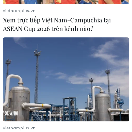
vietnamplus.vn
New Zealand công bố kế hoạch mở cửa
Xem trực tiếp Việt Nam-Campuchia tại
biên giới quốc gia
ASEAN Cup 2026 trên kênh nào?
24/11/2021 05:22
Người từ Australia và có thẻ cư trú tại New Zealand có
thể nhập cảnh từ giữa tháng 1/2022, trong khi những
người từ những quốc gia khác thuộc nhóm đối tượng
này sẽ được cấp phép kể từ ngày 13/2/2022.
vietnamplus.vn