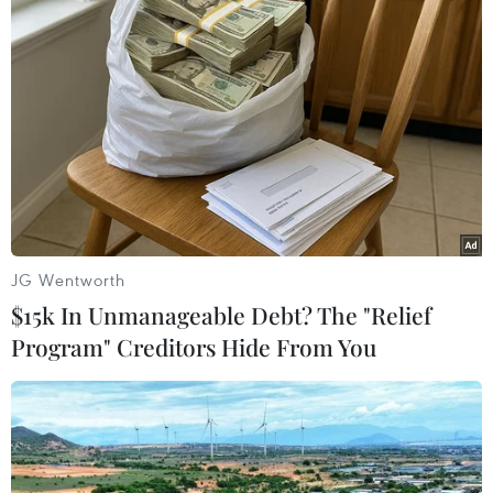
#việc làm
#lao động
#biến thể mới Omicron
Malaysia
Singapore
Theo dõi VietnamPlus
JG Wentworth
$15k In Unmanageable Debt? The "Relief
TIN LIÊN QUAN
Program" Creditors Hide From You