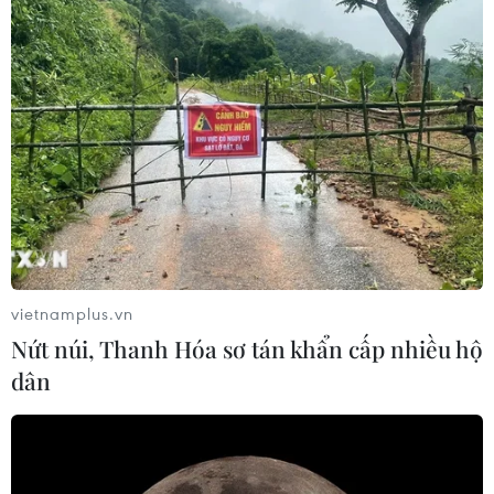
vietnamplus.vn
Nứt núi, Thanh Hóa sơ tán khẩn cấp nhiều hộ
dân