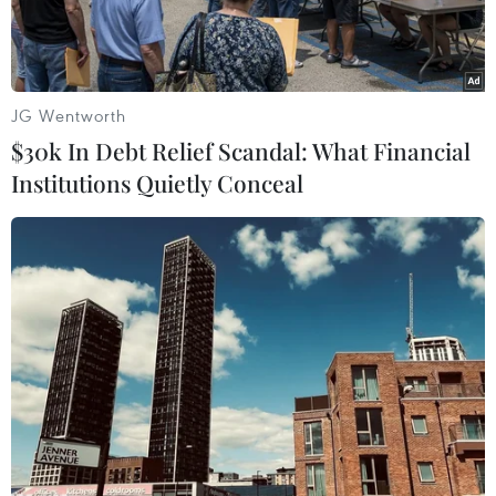
riêng.
JG Wentworth
$30k In Debt Relief Scandal: What Financial
Institutions Quietly Conceal
Du khách tại sân bay quốc tế Changi của Singapore. (Ảnh:
AFP/TTXVN)
Sau gần 2 năm đóng cửa, ngày 29/11, Singapore
và Malaysia đã chính thức mở lại biên giới