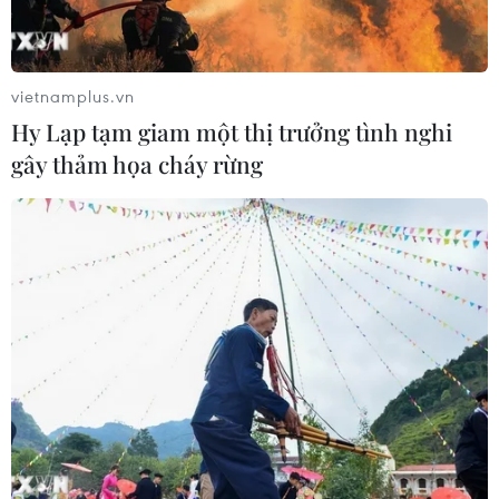
vietnamplus.vn
Hy Lạp tạm giam một thị trưởng tình nghi
gây thảm họa cháy rừng
TIN CÙNG CHUYÊN MỤC
Thổ Nhĩ Kỳ tăng cường truy quét IS,
bắt giữ hơn 100 nghi phạm
07/08/2026 14:55
Tây Ban Nha triệt phá đường dây
buôn người xuyên Địa Trung Hải
07/08/2026 12:13