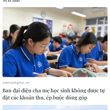
Thái Lan: Ôtô lao vào trung tâm
chăm sóc trẻ làm khoảng nạn nhân
bị thương
07/08/2026 08:13
Thủ tướng Thái Lan chỉ đạo khẩn sau
vụ xả súng tại trường học
07/08/2026 06:37
Thái Lan: Xả súng gây thương vong
tại trường học ở Nonthaburi
vietnamplus.vn
07/08/2026 05:12
Ban đại diện cha mẹ học sinh không được tự
đặt các khoản thu, ép buộc đóng góp
Nghệ nhân Đặng Văn Hậu