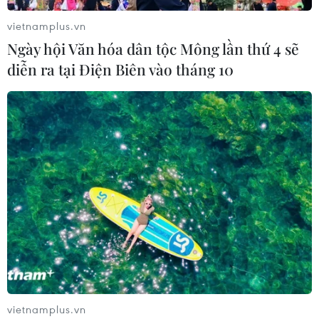
vietnamplus.vn
Hy Lạp tạm giam một thị trưởng tình
Ngày hội Văn hóa dân tộc Mông lần thứ 4 sẽ
nghi gây thảm họa cháy rừng
diễn ra tại Điện Biên vào tháng 10
07/08/2026 12:02
Sri Lanka tăng cường ngăn chặn
trang web cá cược trực tuyến
07/08/2026 11:39
Indonesia nỗ lực khống chế cháy
rừng tại Vườn Quốc gia Núi Bromo
07/08/2026 10:56
vietnamplus.vn