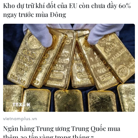
Kho dự trữ khí đốt của EU còn chưa đầy 60%
ngay trước mùa Đông
Singapore-Malaysia mở lại biên giới cho
những người đã tiêm vaccine
24/11/2021 12:53
Với dân số khoảng 5,45 triệu người, Singapore phải phụ
thuộc vào các cư dân đang sinh sống tại bang Johor,
miền Nam Malaysia để cung cấp lao động cho loạt lĩnh
vực từ dịch vụ nhà hàng đến sản xuất.
vietnamplus.vn
Ngân hàng Trung ương Trung Quốc mua
thêm 20 tấn vàng trong tháng 7