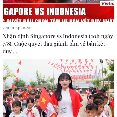
phải thực hiện cách ly sau khi nhập cảnh.
vietnamplus.vn
Nhận định Singapore vs Indonesia (20h ngày
7/8): Cuộc quyết đấu giành tấm vé bán kết
duy …
Ấn Độ quyết định mở cửa biên giới cho du
khách đến từ 99 quốc gia