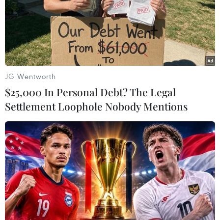
JG Wentworth
$25,000 In Personal Debt? The Legal
Settlement Loophole Nobody Mentions
Singapore mở cửa biên giới, phân chia
khách nhập cảnh làm 4 nhóm
15/11/2021 14:32
Singapore phân loại các nước, khu vực theo 4 nhóm để
áp dụng biện pháp đi lại và phòng ngừa phù hợp, Việt
Nam nằm trong nhóm II, phải có kết quả âm tính và