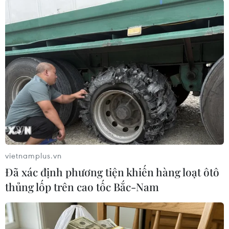
cho khoảng 80% dân số./.
(TTXVN/Vietnam+)
vietnamplus.vn
Đã xác định phương tiện khiến hàng loạt ôtô
thủng lốp trên cao tốc Bắc-Nam
#tiêm vaccine
#cách ly
#COVID-19
#biên giới