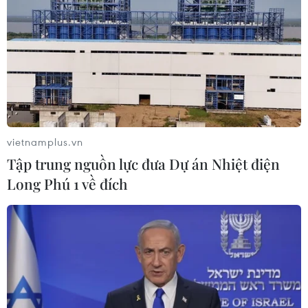
TIN LIÊN QUAN
vietnamplus.vn
Tập trung nguồn lực đưa Dự án Nhiệt điện
Long Phú 1 về đích
ChatGPT bị kiện vi phạm bản quyền trí