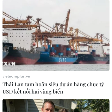
['Gõ cửa và Nói chuyện'-Cách chống vi phạm
bản quyền điện ảnh hiệu quả]
Theo bà Thủy, khoảng 10 năm trước, các tên
miền .vn có thể dễ dàng bị xử lý, còn ngày nay,
chủ sở hữu các website lậu đã khôn khéo hơn
nhiều. Họ sử dụng tên miền có nguồn gốc từ
nước ngoài và có thể dễ dàng đổi tên miền khi
bị chặn.
Đó là lý do tại sao các website vi phạm bản
quyền phát sóng chương trình phim ảnh, âm
vietnamplus.vn
nhạc, bóng đá như xoilac, phimmoi… liên tục
Thái Lan tạm hoãn siêu dự án hàng chục tỷ
phát sinh các địa chỉ mới, rất khó xử lý.
USD kết nối hai vùng biển
Ông Phạm Hoàng Hải, Giám đốc Trung tâm Bản
quyền Nội dung số, Cục Phát thanh truyền hình
và Thông tin điện tử (Bộ Thông tin và Truyền