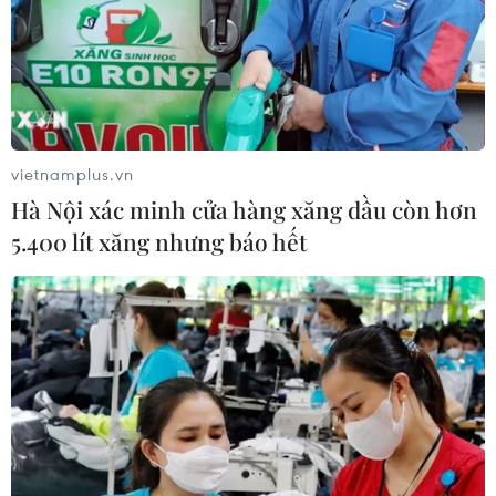
vietnamplus.vn
Hà Nội xác minh cửa hàng xăng dầu còn hơn
5.400 lít xăng nhưng báo hết