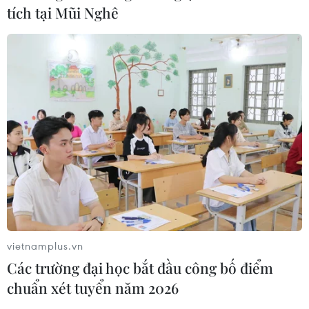
phố Hồ Chí Minh tổ chức.
tích tại Mũi Nghê
vietnamplus.vn
Làm thế nào để ngăn chặn vi phạm bản
Các trường đại học bắt đầu công bố điểm
quyền sách trên không gian mạng?
chuẩn xét tuyển năm 2026
21/09/2023 07:34