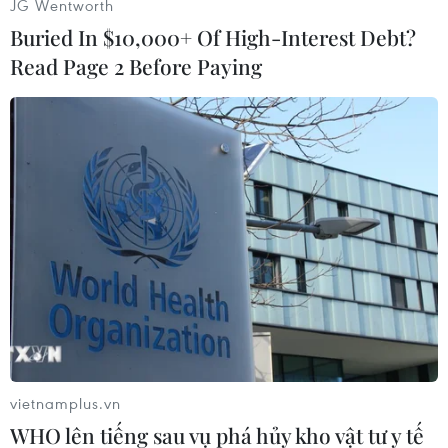
JG Wentworth
tạo, khoa học công nghệ và bản quyền trí tuệ.
Buried In $10,000+ Of High-Interest Debt?
Song song với đó, trong công nghiệp văn hóa,
Read Page 2 Before Paying
thực thi tốt bảo hộ quyền tác giả, quyền liên
quan sẽ góp phần gia tăng động lực sáng tạo,
đem lại sự công bằng trong đãi ngộ các thành
quả sáng tạo.
Với kinh nghiệm nhiều năm hoạt động trong
lĩnh vực bản quyền và hiện đang phụ trách
chống vi phạm bản quyền Truyền hình K+, luật
sư Phạm Thanh Thủy cho rằng các hình thức vi
phạm bản quyền ngày càng tinh vi, phức tạp.
vietnamplus.vn
WHO lên tiếng sau vụ phá hủy kho vật tư y tế