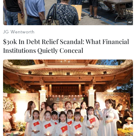
JG Wentworth
$30k In Debt Relief Scandal: What Financial
Institutions Quietly Conceal
Quang cảnh tọa đàm. (Ảnh: Minh Thu/Vietnam+)
Việt Nam đứng thứ 3 trong khu vực Đông Nam
Á về mức độ vi phạm bản quyền trên môi
trường số, nhưng theo bình quân đầu người thì
tỷ lệ vi phạm tại Việt Nam hiện dẫn đầu khu
vực, theo khảo sát của Media Partners Asia.