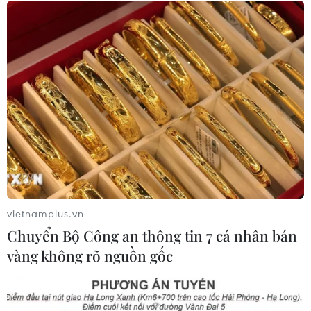
gỡ điểm nghẽn, đưa công nghiệp văn
hóa phát triển
09/08/2026 05:26
Ca sỹ Phùng Khánh Linh và hành
trình từ cô đơn đến 'Giữa một vạn
người'
09/08/2026 01:42
Bền bỉ gìn giữ giá trị văn hóa đã được
vun đắp qua hàng trăm năm
vietnamplus.vn
09/08/2026 01:23
Chuyển Bộ Công an thông tin 7 cá nhân bán
vàng không rõ nguồn gốc
Thánh đường Emir Abdelkader -
biểu tượng của kiến trúc, văn hóa và