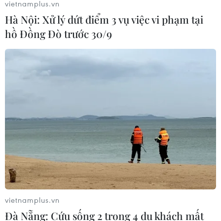
vietnamplus.vn
Hà Nội: Xử lý dứt điểm 3 vụ việc vi phạm tại
hồ Đồng Đò trước 30/9
ABPA muốn góp phần ngăn chặn vi phạm
bản quyền sách ở không gian mạng
15/09/2023 09:24
Hội thảo do Hội Xuất Bản Việt Nam, Hiệp hội Xuất Bản
Đông Nam Á, Cục Xuất bản - In - Phát hành Bộ Thông
vietnamplus.vn
tin và Truyền thông, Sở Thông tin và Truyền thông Thành
Đà Nẵng: Cứu sống 2 trong 4 du khách mất