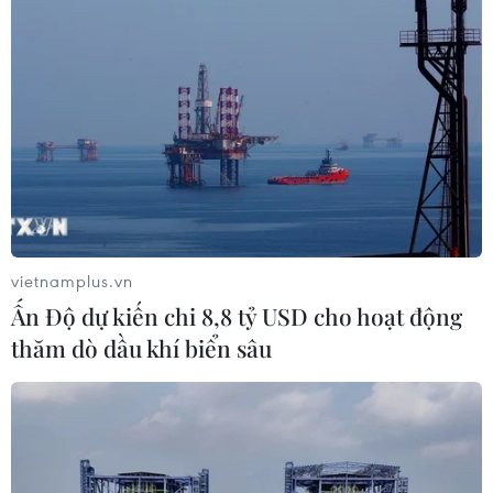
#bản quyền
#công nghiệp văn hóa
#thông tin điện tử
vietnamplus.vn
#thông tin đối ngoại
#sở hữu trí tuệ
Ấn Độ dự kiến chi 8,8 tỷ USD cho hoạt động
thăm dò dầu khí biển sâu
Theo dõi VietnamPlus