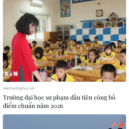
việc xử lý không còn hiệu quả.
Đề xuất giải pháp, Phó Cục trưởng Cục Thông tin
đối ngoại Đinh Tiến Dũng cho rằng các cơ quan
cần chia sẻ dữ liệu để phối hợp hiệu quả hơn.
Bên cạnh đó, chế tài xử phạt cũng phải nghiêm
khắc hơn. Ông Dũng lấy ví dụ mức xử phạt
hành chính cao nhất từ trước đến nay là 150
triệu đồng, trong khi đó, một website lậu tường
thuật bóng đá, tổ chức cá độ bóng đá trên mạng
có thể thu lợi đến hàng tỷ đồng./.
vietnamplus.vn
(Vietnam+)
Trường đại học sư phạm đầu tiên công bố
điểm chuẩn năm 2026