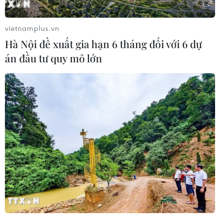
vietnamplus.vn
Hà Nội đề xuất gia hạn 6 tháng đối với 6 dự
án đầu tư quy mô lớn
Bảo vệ bản quyền báo chí trên môi trường
số: Cần tăng mức xử phạt
13/09/2023 09:06
Bảo vệ bản quyền báo chí trên môi trường số trở thành
vấn đề cấp bách với mọi nhà báo, mọi cơ quan báo
chí, là điều kiện tiên quyết để bảo vệ nguồn tài chính
của cơ quan báo chí.