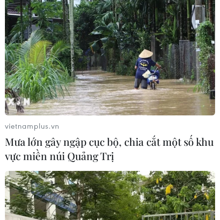
vietnamplus.vn
Mưa lớn gây ngập cục bộ, chia cắt một số khu
vực miền núi Quảng Trị