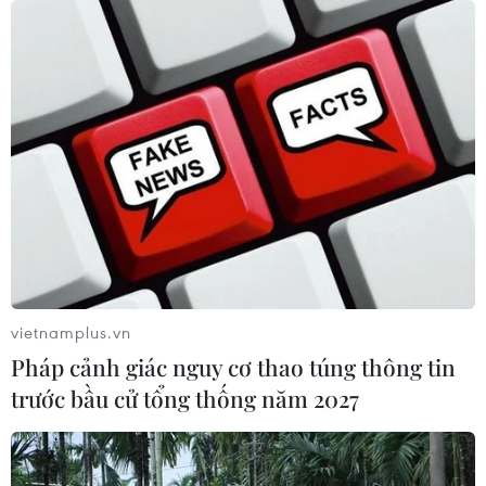
Theo bà Phan Thị Thu Hà, Giám đốc Nhà Xuất bản Trẻ,
chưa bao giờ vấn nạn xâm phạm quyền tác giả đối với
các nội dung trên Nền tảng Số gióng lên hồi chuông
báo động như hiện nay.
vietnamplus.vn
Pháp cảnh giác nguy cơ thao túng thông tin
trước bầu cử tổng thống năm 2027