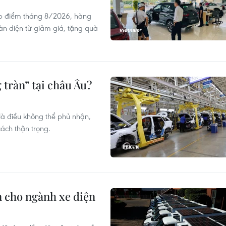
ấp điểm tháng 8/2026, hàng
oàn diện từ giảm giá, tặng quà
 tràn” tại châu Âu?
là điều không thể phủ nhận,
ách thận trọng.
n cho ngành xe điện