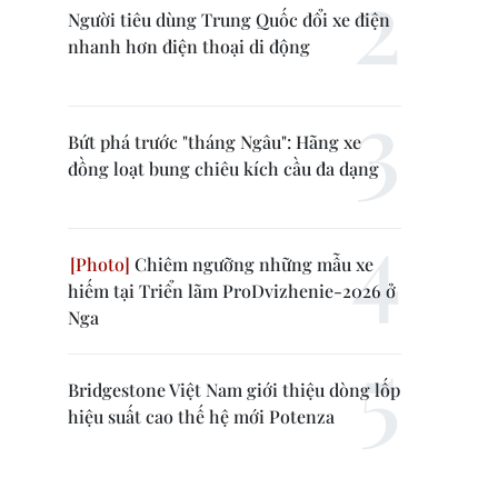
Người tiêu dùng Trung Quốc đổi xe điện
nhanh hơn điện thoại di động
Bứt phá trước "tháng Ngâu": Hãng xe
đồng loạt bung chiêu kích cầu đa dạng
Chiêm ngưỡng những mẫu xe
hiếm tại Triển lãm ProDvizhenie-2026 ở
Nga
Bridgestone Việt Nam giới thiệu dòng lốp
hiệu suất cao thế hệ mới Potenza