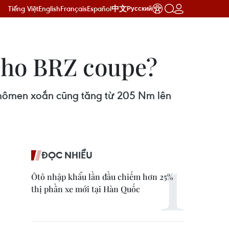
Tiếng Việt
English
Français
Español
中文
Русский
 cho BRZ coupe?
ó mômen xoắn cũng tăng từ 205 Nm lên
ĐỌC NHIỀU
Ôtô nhập khẩu lần đầu chiếm hơn 25%
thị phần xe mới tại Hàn Quốc