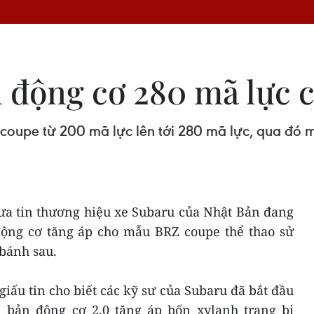
 động cơ 280 mã lực
upe từ 200 mã lực lên tới 280 mã lực, qua đ
ưa tin thương hiệu xe Subaru của Nhật Bản đang
động cơ tăng áp cho mẫu BRZ coupe thể thao sử
bánh sau.
giấu tin cho biết các kỹ sư của Subaru đã bắt đầu
ên bản động cơ 2.0 tăng áp bốn xylanh trang bị