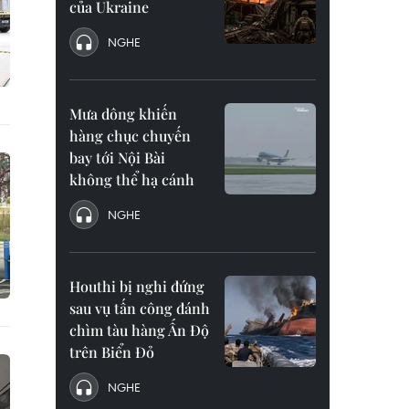
của Ukraine
NGHE
Mưa dông khiến
hàng chục chuyến
bay tới Nội Bài
không thể hạ cánh
NGHE
Houthi bị nghi đứng
sau vụ tấn công đánh
chìm tàu hàng Ấn Độ
trên Biển Đỏ
NGHE