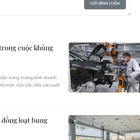
GỬI BÌNH LUẬN
 trong cuộc khủng
nhuận trong mảng kinh doanh
ới mức của các nhà sản xuất
 đồng loạt bung