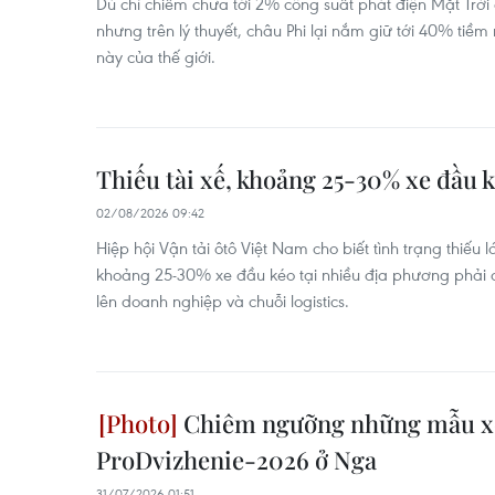
Dù chỉ chiếm chưa tới 2% công suất phát điện Mặt Trời
nhưng trên lý thuyết, châu Phi lại nắm giữ tới 40% ti
này của thế giới.
Thiếu tài xế, khoảng 25-30% xe đầu 
02/08/2026 09:42
Hiệp hội Vận tải ôtô Việt Nam cho biết tình trạng thiếu 
khoảng 25-30% xe đầu kéo tại nhiều địa phương phải 
lên doanh nghiệp và chuỗi logistics.
Chiêm ngưỡng những mẫu xe 
ProDvizhenie-2026 ở Nga
31/07/2026 01:51