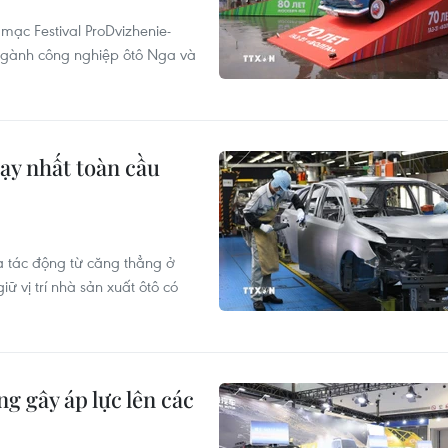
mạc Festival ProDvizhenie-
 ngành công nghiệp ôtô Nga và
hạy nhất toàn cầu
à tác động từ căng thẳng ở
ữ vị trí nhà sản xuất ôtô có
g gây áp lực lên các