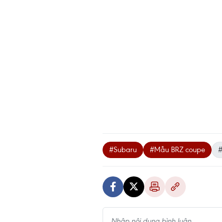
#Subaru
#Mẫu BRZ coupe
#