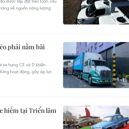
 đã được lắp đặt trên toàn cầu
ềm năng về nguồn năng lượng
kéo phải nằm bãi
lái xe hạng CE và D khiến
dừng hoạt động, gây áp lực
hiếm tại Triển lãm