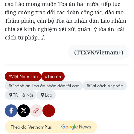
cao Lào mong muốn Tòa án hai nước tiếp tục
tăng cường trao đổi các đoàn công tác, đào tạo
Thẩm phán, cán bộ Tòa án nhân dân Lào nhằm
chia sẻ kinh nghiệm xét xử, quản lý tòa án, cải
cách tư pháp.../.
(TTXVN/Vietnam+)
#Việt Nam-Lào
#Tòa án
#Chánh án Tòa án nhân dân tối cao
#Cải cách tư pháp
TP. Hà Nội
Lào
Theo dõi VietnamPlus