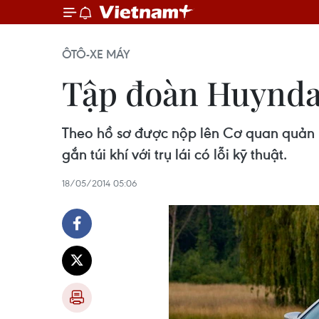
ÔTÔ-XE MÁY
Tập đoàn Huyndai 
Theo hồ sơ được nộp lên Cơ quan quản l
gắn túi khí với trụ lái có lỗi kỹ thuật.
18/05/2014 05:06