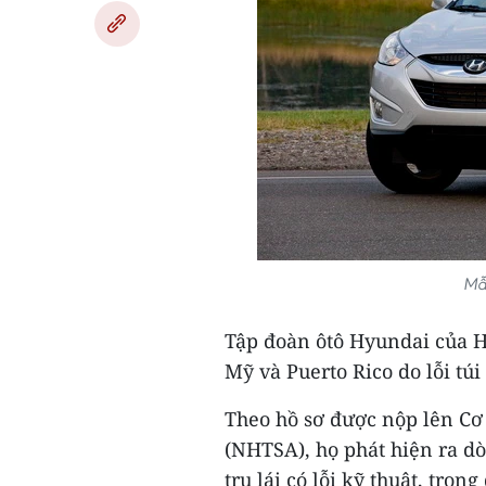
Mẫu
Tập đoàn ôtô Hyundai của Hà
Mỹ và Puerto Rico do lỗi túi 
Theo hồ sơ được nộp lên Cơ
(NHTSA), họ phát hiện ra dò
trụ lái có lỗi kỹ thuật, tron