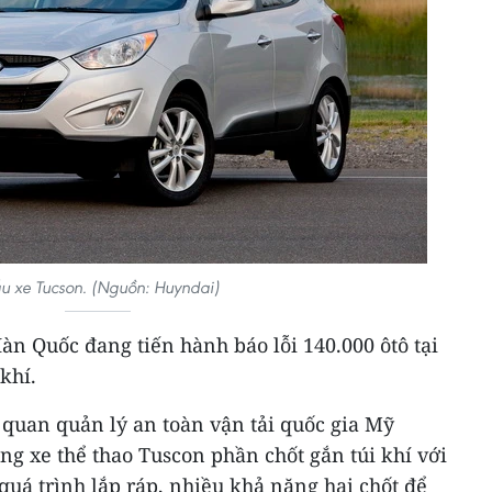
 xe Tucson. (Nguồn: Huyndai)
n Quốc đang tiến hành báo lỗi 140.000 ôtô tại
khí.
 quan quản lý an toàn vận tải quốc gia Mỹ
ng xe thể thao Tuscon phần chốt gắn túi khí với
g quá trình lắp ráp, nhiều khả năng hai chốt để