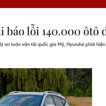
báo lỗi 140.000 ôtô d
ý an toàn vận tải quốc gia Mỹ, Hyundai phát hiện