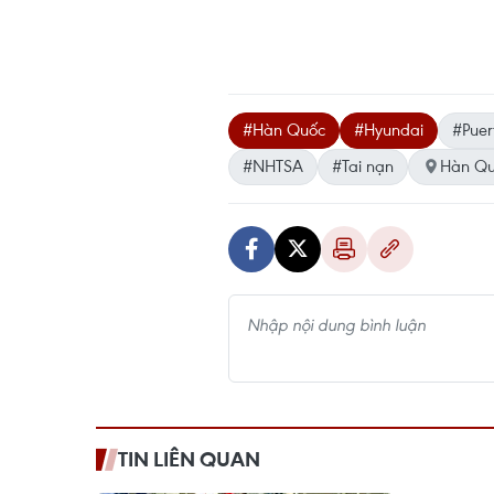
#Hàn Quốc
#Hyundai
#Puer
#NHTSA
#Tai nạn
Hàn Q
TIN LIÊN QUAN