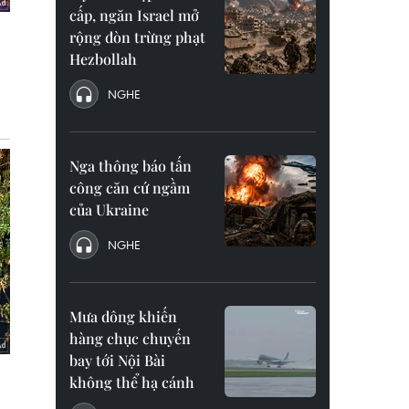
cấp, ngăn Israel mở
rộng đòn trừng phạt
Hezbollah
NGHE
Nga thông báo tấn
công căn cứ ngầm
của Ukraine
NGHE
Mưa dông khiến
hàng chục chuyến
bay tới Nội Bài
không thể hạ cánh