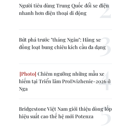
Người tiêu dùng Trung Quốc đổi xe điện
nhanh hơn điện thoại di động
Bứt phá trước "tháng Ngâu": Hãng xe
đồng loạt bung chiêu kích cầu đa dạng
Chiêm ngưỡng những mẫu xe
hiếm tại Triển lãm ProDvizhenie-2026 ở
Nga
Bridgestone Việt Nam giới thiệu dòng lốp
hiệu suất cao thế hệ mới Potenza