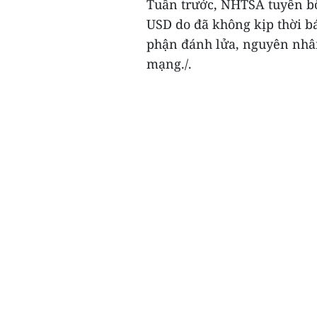
Tuần trước, NHTSA tuyên bố
USD do đã không kịp thời báo
phận đánh lửa, nguyên nhân 
mạng./.