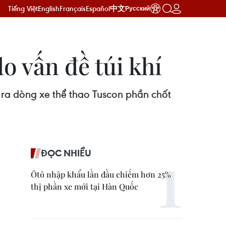
Tiếng Việt
English
Français
Español
中文
Русский
o vấn đề túi khí
 ra dòng xe thể thao Tuscon phần chốt
ĐỌC NHIỀU
Ôtô nhập khẩu lần đầu chiếm hơn 25%
thị phần xe mới tại Hàn Quốc