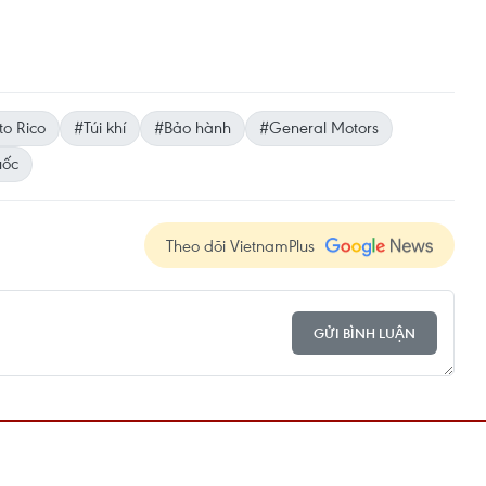
to Rico
#Túi khí
#Bảo hành
#General Motors
uốc
Theo dõi VietnamPlus
GỬI BÌNH LUẬN