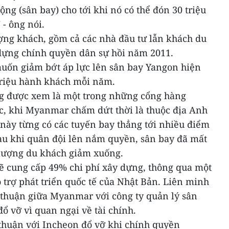
ng (sân bay) cho tới khi nó có thể đón 30 triệu
 - ông nói.
ng khách, gồm cả các nhà đầu tư lẫn khách du
y dựng chính quyền dân sự hồi năm 2011.
uốn giảm bớt áp lực lên sân bay Yangon hiện
 triệu hành khách mỗi năm.
ng được xem là một trong những cổng hàng
c, khi Myanmar chấm dứt thời là thuộc địa Anh
 này từng có các tuyến bay thẳng tới nhiều điểm
au khi quân đội lên nắm quyền, sân bay đã mất
o lượng du khách giảm xuống.
ẽ cung cấp 49% chi phí xây dựng, thông qua một
 trợ phát triển quốc tế của Nhật Bản. Liên minh
 thuận giữa Myanmar với công ty quản lý sân
 vỡ vì quan ngại về tài chính.
thuận với Incheon đổ vỡ khi chính quyền