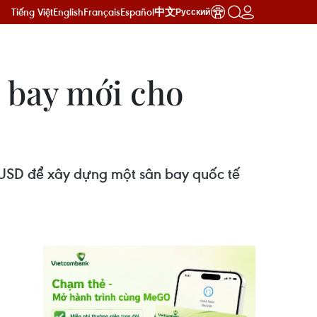
Tiếng Việt
English
Français
Español
中文
Русский
 bay mới cho
ỷ USD để xây dựng một sân bay quốc tế