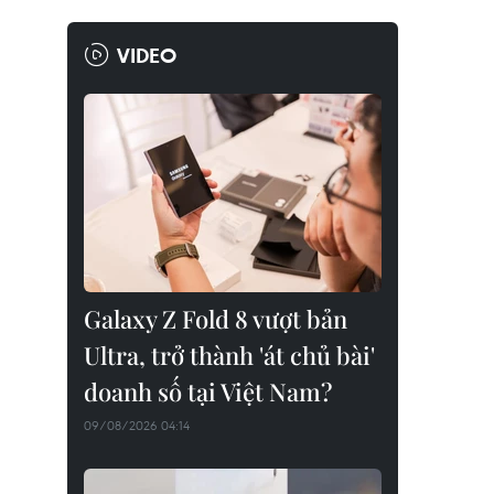
VIDEO
Galaxy Z Fold 8 vượt bản
Ultra, trở thành 'át chủ bài'
doanh số tại Việt Nam?
09/08/2026 04:14