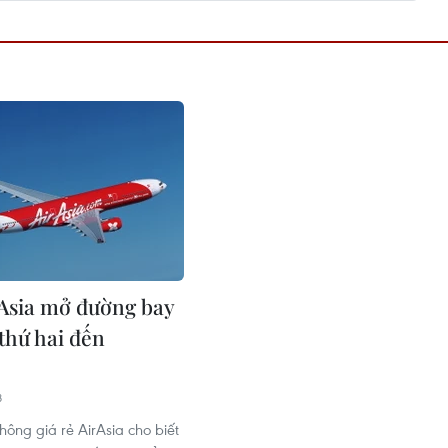
Asia mở đường bay
 thứ hai đến
8
ông giá rẻ AirAsia cho biết