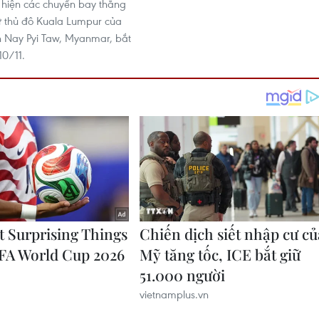
 hiện các chuyến bay thẳng
 thủ đô Kuala Lumpur của
 Nay Pyi Taw, Myanmar, bắt
10/11.