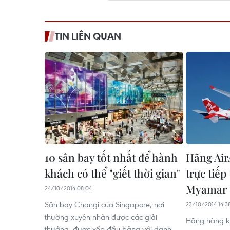
TIN LIÊN QUAN
10 sân bay tốt nhất để hành
Hãng Air
khách có thể "giết thời gian"
trực tiếp
Myamar
24/10/2014 08:04
Sân bay Changi của Singapore, nơi
23/10/2014 14:3
thường xuyên nhân được các giải
Hãng hàng kh
thưởng, được xếp đầu bảng với danh