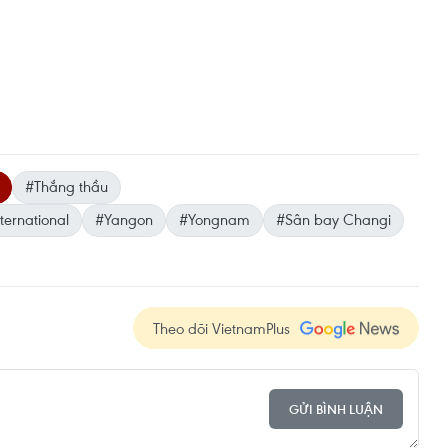
#Thắng thầu
ernational
#Yangon
#Yongnam
#Sân bay Changi
Theo dõi VietnamPlus
GỬI BÌNH LUẬN