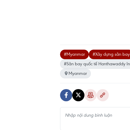
#Myanmar
#Xây dựng sân bay
#Sân bay quốc tế Hanthawaddy Int
Myanmar