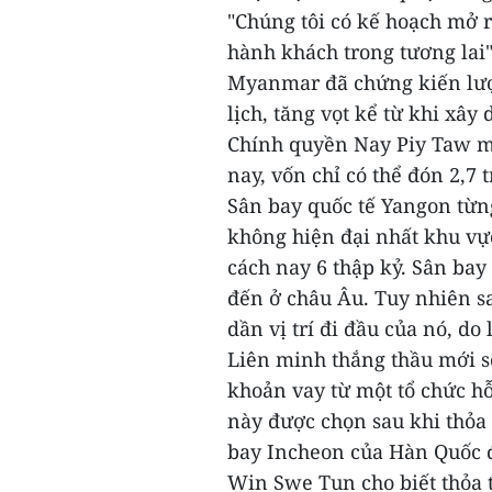
"Chúng tôi có kế hoạch mở rộ
hành khách trong tương lai"
Myanmar đã chứng kiến lượ
lịch, tăng vọt kể từ khi xâ
Chính quyền Nay Piy Taw m
nay, vốn chỉ có thể đón 2,7
Sân bay quốc tế Yangon từ
không hiện đại nhất khu vự
cách nay 6 thập kỷ. Sân bay
đến ở châu Âu. Tuy nhiên s
dần vị trí đi đầu của nó, d
Liên minh thắng thầu mới s
khoản vay từ một tổ chức hỗ
này được chọn sau khi thỏa
bay Incheon của Hàn Quốc đổ
Win Swe Tun cho biết thỏa 