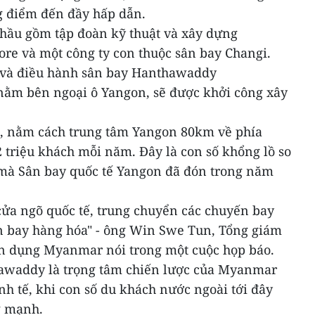
g điểm đến đầy hấp dẫn.
thầu gồm tập đoàn kỹ thuật và xây dựng
ore và một công ty con thuộc sân bay Changi.
 và điều hành sân bay Hanthawaddy
 nằm bên ngoại ô Yangon, sẽ được khởi công xây
, nằm cách trung tâm Yangon 80km về phía
 triệu khách mỗi năm. Đây là con số khổng lồ so
 mà Sân bay quốc tế Yangon đã đón trong năm
cửa ngõ quốc tế, trung chuyển các chuyến bay
n bay hàng hóa" - ông Win Swe Tun, Tổng giám
n dụng Myanmar nói trong một cuộc họp báo.
hawaddy là trọng tâm chiến lược của Myanmar
nh tế, khi con số du khách nước ngoài tới đây
g mạnh.