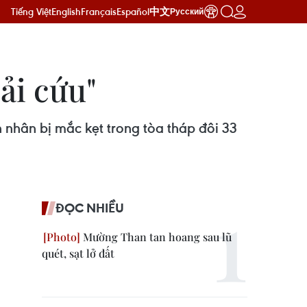
Tiếng Việt
English
Français
Español
中文
Русский
ải cứu"
 nhân bị mắc kẹt trong tòa tháp đôi 33
ĐỌC NHIỀU
Mường Than tan hoang sau lũ
quét, sạt lở đất