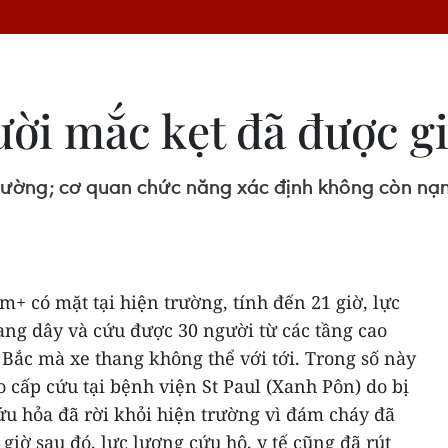
ời mắc kẹt đã được gi
trường; cơ quan chức năng xác định không còn nạn
+ có mặt tại hiện trường, tính đến 21 giờ, lực
ang dây và cứu được 30 người từ các tầng cao
 Bắc mà xe thang không thể với tới. Trong số này
 cấp cứu tại bệnh viện St Paul (Xanh Pôn) do bị
ứu hỏa đã rời khỏi hiện trường vì đám cháy đã
giờ sau đó, lực lượng cứu hộ, y tế cũng đã rút