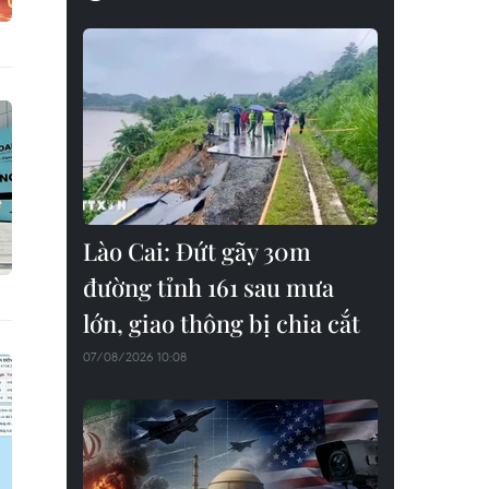
Lào Cai: Đứt gãy 30m
đường tỉnh 161 sau mưa
lớn, giao thông bị chia cắt
07/08/2026 10:08