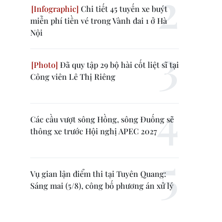
Chi tiết 45 tuyến xe buýt
miễn phí tiền vé trong Vành đai 1 ở Hà
Nội
Đã quy tập 29 bộ hài cốt liệt sĩ tại
Công viên Lê Thị Riêng
Các cầu vượt sông Hồng, sông Đuống sẽ
thông xe trước Hội nghị APEC 2027
Vụ gian lận điểm thi tại Tuyên Quang:
Sáng mai (5/8), công bố phương án xử lý