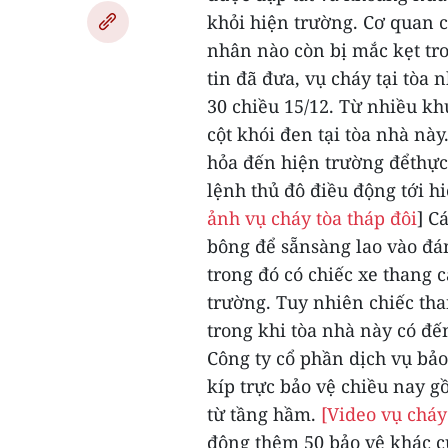
khỏi hiện trường. Cơ quan 
nhân nào còn bị mắc kẹt tro
tin đã đưa, vụ cháy tại tòa 
30 chiều 15/12. Từ nhiều kh
cột khói đen tại tòa nhà này
hỏa đến hiện trường đểthực
lệnh thủ đô điều động tới h
ảnh vụ cháy tòa tháp đôi
]
Cá
bông để sẵnsàng lao vào đá
trong đó có chiếc xe thang 
trường. Tuy nhiên chiếc tha
trong khi tòa nhà này có đế
Công ty cổ phần dịch vụ bảo
kíp trực bảo vệ chiều nay 
từ tầng hầm.
[
Video vụ cháy
động thêm 50 bảo vệ khác c