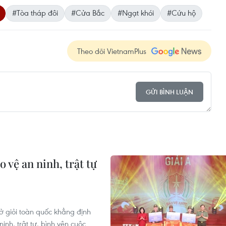
#Tòa tháp đôi
#Cửa Bắc
#Ngạt khói
#Cứu hộ
Theo dõi VietnamPlus
GỬI BÌNH LUẬN
 vệ an ninh, trật tự
sở giỏi toàn quốc khẳng định
inh, trật tự, bình yên cuộc