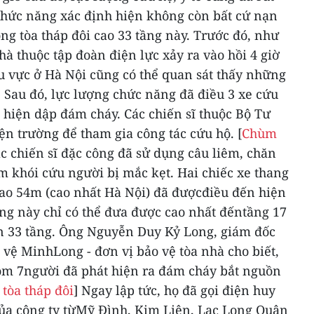
chức năng xác định hiện không còn bất cứ nạn
ng tòa tháp đôi cao 33 tầng này.
Trước đó, như
nhà thuộc tập đoàn điện lực xảy ra vào hồi 4 giờ
u vực ở Hà Nội cũng có thể quan sát thấy những
.
Sau đó, lực lượng chức năng đã điều 3 xe cứu
 hiện dập đám cháy. Các chiến sĩ thuộc Bộ Tư
iện trường để tham gia công tác cứu hộ.
[
Chùm
c chiến sĩ đặc công đã sử dụng câu liêm, chăn
m khói cứu người bị mắc kẹt.
Hai chiếc xe thang
cao 54m (cao nhất Hà Nội) đã đượcđiều đến hiện
ng này chỉ có thể đưa được cao nhất đếntầng 17
n 33 tầng.
Ông Nguyễn Duy Kỷ Long, giám đốc
 vệ MinhLong - đơn vị bảo vệ tòa nhà cho biết,
gồm 7người đã phát hiện ra đám cháy bắt nguồn
 tòa tháp đôi
]
Ngay lập tức, họ đã gọi điện huy
ủa công ty từMỹ Đình, Kim Liên, Lạc Long Quân