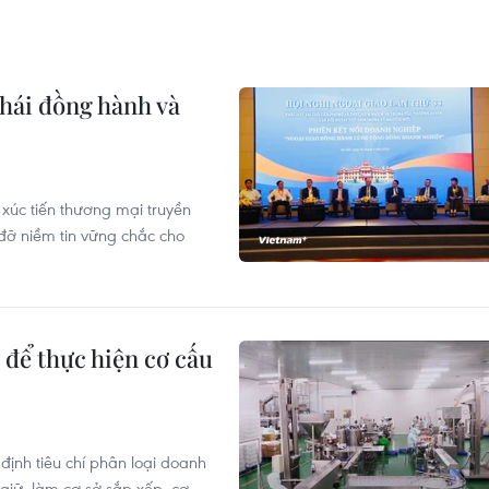
thái đồng hành và
 xúc tiến thương mại truyền
 đỡ niềm tin vững chắc cho
 để thực hiện cơ cấu
nh tiêu chí phân loại doanh
giữ, làm cơ sở sắp xếp, cơ