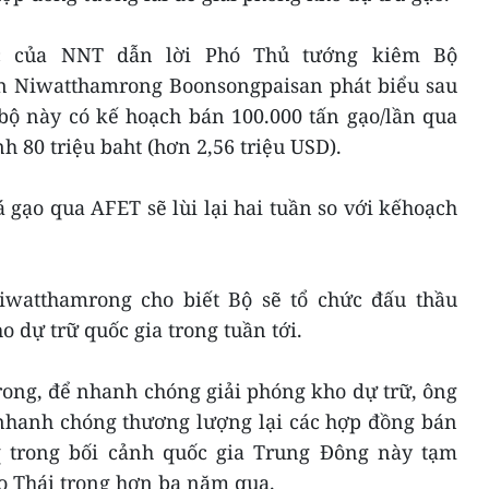
ức của NNT dẫn lời Phó Thủ tướng kiêm Bộ
n Niwatthamrong Boonsongpaisan phát biểu sau
bộ này có kế hoạch bán 100.000 tấn gạo/lần qua
h 80 triệu baht (hơn 2,56 triệu USD).
á gạo qua AFET sẽ lùi lại hai tuần so với kếhoạch
iwatthamrong cho biết Bộ sẽ tổ chức đấu thầu
o dự trữ quốc gia trong tuần tới.
ong, để nhanh chóng giải phóng kho dự trữ, ông
 nhanh chóng thương lượng lại các hợp đồng bán
q trong bối cảnh quốc gia Trung Đông này tạm
 Thái trong hơn ba năm qua.