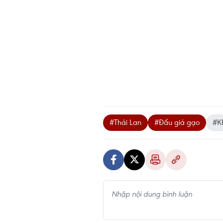
#Thái Lan
#Đấu giá gạo
#K