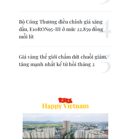
Bộ Công Thương điều chỉnh giá xăng
dầu, E10RON95-III ở mức 22.859 đồng
mỗi lít
Giá vàng thế giới chấm dứt chuỗi giảm,
tăng mạnh nhất kể từ hồi tháng 2