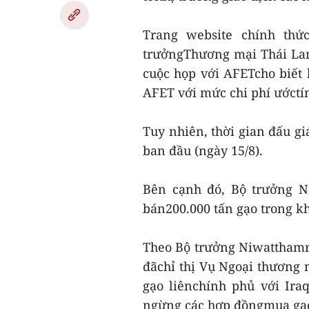
Trang website chính th
trưởngThương mại Thái La
cuộc họp với AFETcho biết 
AFET với mức chi phí ướctín
Tuy nhiên, thời gian đấu gi
ban đầu (ngày 15/8).
Bên cạnh đó, Bộ trưởng N
bán200.000 tấn gạo trong kh
Theo Bộ trưởng Niwatthamr
đãchỉ thị Vụ Ngoại thương
gạo liênchính phủ với Ira
ngừng các hợp đồngmua gạo