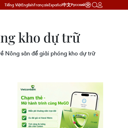
Tiếng Việt
English
Français
Español
中文
Русский
ng kho dự trữ
về Nông sản để giải phóng kho dự trữ