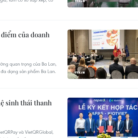
ng điểm của doanh
ường quan trọng của Ba Lan,
có đa dạng sản phẩm Ba Lan.
ệ sinh thái thanh
VietQRPay và VietQRGlobal,