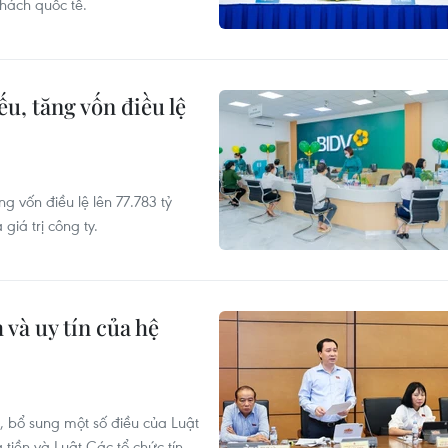
hách quốc tế.
ếu, tăng vốn điều lệ
g vốn điều lệ lên 77.783 tỷ
giá trị công ty.
và uy tín của hệ
, bổ sung một số điều của Luật
iền và Luật Các tổ chức tín