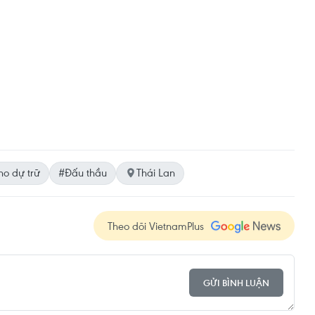
ho dự trữ
#Đấu thầu
Thái Lan
Theo dõi VietnamPlus
GỬI BÌNH LUẬN