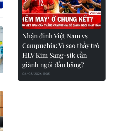
Nhận định Việt Nam vs
Campuchia: Vì sao thầy trò
HLV Kim Sang-sik cần
giành ngôi đầu bảng?
06/08/2026 11:05