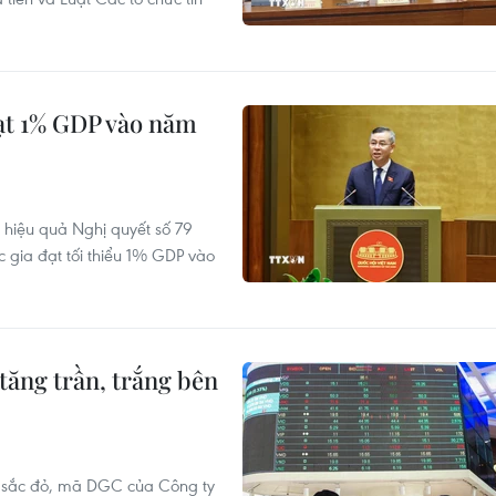
ạt 1% GDP vào năm
 hiệu quả Nghị quyết số 79
c gia đạt tối thiểu 1% GDP vào
tăng trần, trắng bên
g sắc đỏ, mã DGC của Công ty