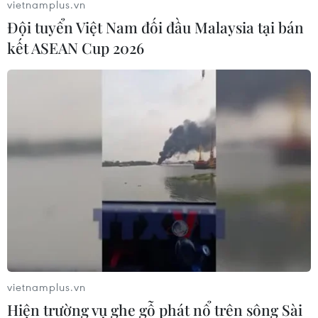
vietnamplus.vn
18/09/2014 03:43
Đội tuyển Việt Nam đối đầu Malaysia tại bán
Bão số 3 đã gây thiệt hại lớn về người và tài sản trên
kết ASEAN Cup 2026
nhiều địa phương, số người bị chết và bị thương lên
đến 17 người và hàng chục nghìn hécta diện tích hoa
màu bị hư hại.
vietnamplus.vn
Hiện trường vụ ghe gỗ phát nổ trên sông Sài