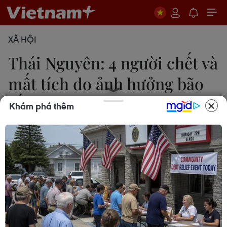
XÃ HỘI
Thái Nguyên: 4 người chết và
mất tích do ảnh hưởng bão
số 3
Khám phá thêm
Thu Hằng
19/09/2014 04:34
Theo thông tin mới nhất, tính đến 21 giờ ngày 18/9,
do ảnh hưởng của cơn bão số 3, trên địa bàn tỉnh
Thái Nguyên đã có ba người bị chết và một người
mất tích.