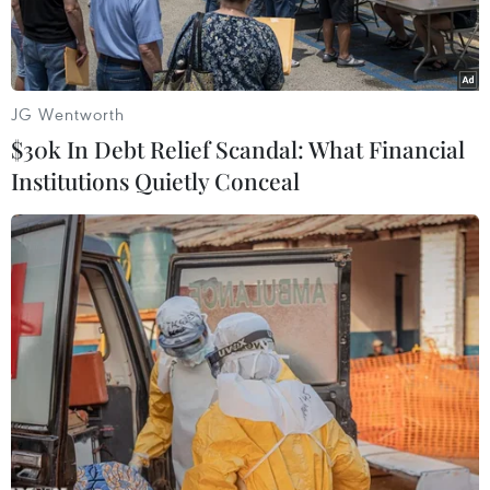
JG Wentworth
$30k In Debt Relief Scandal: What Financial
Institutions Quietly Conceal
Thăm hỏi, động viên các gia đình bị thiệt hại do bão số 3. (Ảnh:
Kim Tiến/TTXVN)
Theo thông tin mới nhất từ Ban Chỉ huy Phòng
chống lụt bão và Tìm kiếm cứu nạn tỉnh Thái