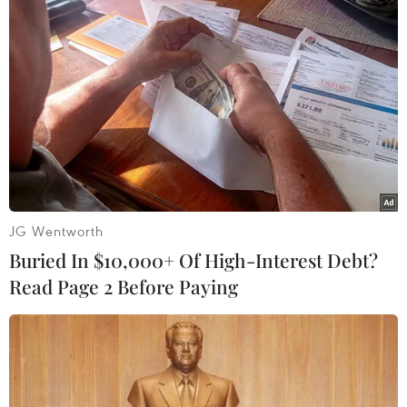
Hồ Núi Cốc vẫn đang tiến hành xả lũ với lưu
lượng 50 m3/giây./.
(TTXVN/Vietnam+)
JG Wentworth
Buried In $10,000+ Of High-Interest Debt?
Read Page 2 Before Paying