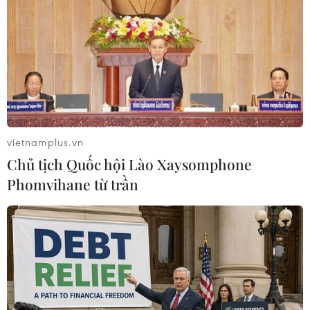
#Thái Nguyên
#Bão số 3
#Nước cuốn trôi
#Mất tích
#Đập tràn Tân Ấp 1
#Khắc phục hậu quả
#Sạt lở đất đá
#Xả lũ
Thái Nguyên
Theo dõi VietnamPlus
vietnamplus.vn
Chủ tịch Quốc hội Lào Xaysomphone
Phomvihane từ trần
TIN LIÊN QUAN