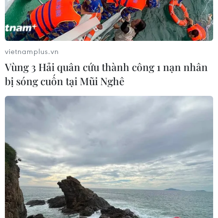
vietnamplus.vn
Vùng 3 Hải quân cứu thành công 1 nạn nhân
bị sóng cuốn tại Mũi Nghê
Thái Nguyên: Cháu bé 4 tuổi thiệt mạng
do bị nước cuốn trôi
18/09/2014 07:25
Do mưa to, nước dâng cao, cháu Dương Anh Dũng, sinh