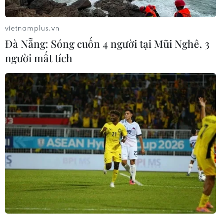
năm 2010, bị nước cuốn trôi, lực lượng cứu hộ đã tìm
thấy thi thể của cháu sau hơn 2 giờ tìm kiếm.
vietnamplus.vn
Đà Nẵng: Sóng cuốn 4 người tại Mũi Nghê, 3
người mất tích
Bão số 3 làm 17 người thương vong, gây
thiệt hại lớn về tài sản