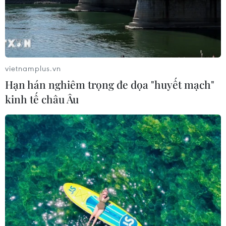
công phu, kể lại những câu chuyện dung dị về 10 cô gái
tại Ngã ba Đồng Lộc qua những vở kịch ngắn, những
ca khúc đi cùng năm tháng...
vietnamplus.vn
Hạn hán nghiêm trọng đe dọa "huyết mạch"
kinh tế châu Âu
Chủ tịch nước dâng hương tưởng