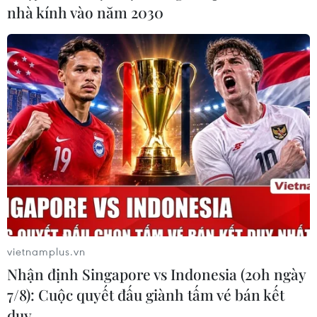
nhà kính vào năm 2030
vietnamplus.vn
#Hà Tĩnh
#Ngày Thương binh-Liệt sỹ
Nhận định Singapore vs Indonesia (20h ngày
#Ngã ba Đồng Lộc
#Thanh niên xung phong
#Tri ân
7/8): Cuộc quyết đấu giành tấm vé bán kết
Hà Tĩnh
duy …