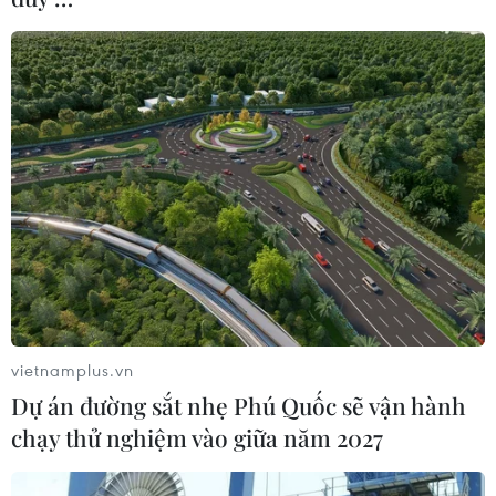
Theo dõi VietnamPlus
TIN LIÊN QUAN
vietnamplus.vn
Dự án đường sắt nhẹ Phú Quốc sẽ vận hành
chạy thử nghiệm vào giữa năm 2027