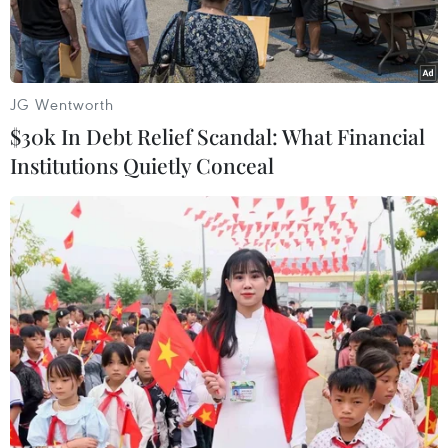
tri ân.
JG Wentworth
$30k In Debt Relief Scandal: What Financial
Institutions Quietly Conceal
Du khách tỏ lòng thành kính trước mộ 10 nữ liệt sỹ thanh niên
xung phong. (Ảnh: Công Tường/TTXVN)
Tháng Bảy về, muôn vạn trái tim lại hướng về
Đồng Lộc thuộc huyện Can Lộc (Hà Tĩnh). Ngã
ba Đồng Lộc huyền thoại đã đi vào lịch sử, ghi