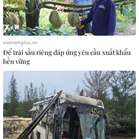
vietnamplus.vn
TIN CÙNG CHUYÊN MỤC
Để trái sầu riêng đáp ứng yêu cầu xuất khẩu
Lào Cai: Đứt gãy 30m đường
bền vững
tỉnh 161 sau mưa lớn, giao thông bị
chia cắt
07/08/2026 10:08
Đã xác định phương tiện khiến hàng
loạt ôtô thủng lốp trên cao tốc Bắc-
Nam
07/08/2026 10:03