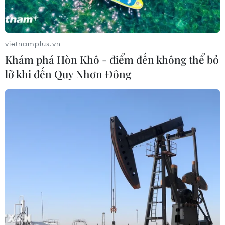
niệm tại Ngã ba Đồng Lộc
06/09/2022 08:51
Chủ tịch nước Nguyễn Xuân Phúc dâng hương tại Nhà
vietnamplus.vn
bia tưởng niệm các Anh hùng Liệt sỹ thanh niên xung
Khám phá Hòn Khô - điểm đến không thể bỏ
phong toàn quốc và Khu mộ 10 nữ Anh hùng Liệt sỹ
lỡ khi đến Quy Nhơn Đông
thanh niên xung phong tại Ngã ba Đồng Lộc.