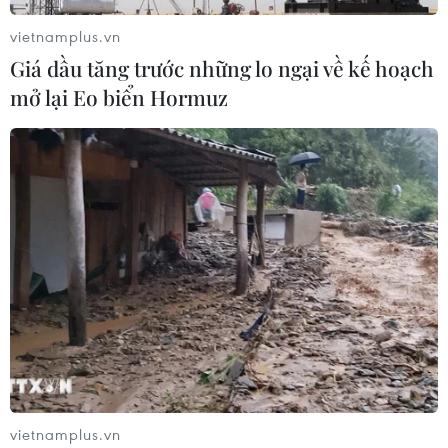
vietnamplus.vn
Giá dầu tăng trước những lo ngại về kế hoạch
Thủ tướng Phạm Minh Chính
mở lại Eo biển Hormuz
dâng hương tưởng niệm tại Ngã ba Đồng
Lộc
28/01/2023 14:06
Tối 28/1, Thủ tướng Phạm Minh Chính và đoàn công tác
đến dâng hương, hoa tại Nhà bia tưởng niệm liệt sỹ
thanh niên xung phong toàn quốc tại Ngã ba Đồng Lộc.
vietnamplus.vn