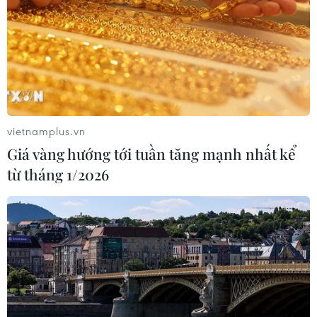
vietnamplus.vn
Giá vàng hướng tới tuần tăng mạnh nhất kể
từ tháng 1/2026
'Cõi thiêng Đồng Lộc': Khơi dậy ý chí, khát
vọng của con người Hà Tĩnh
22/07/2022 23:29
Chương trình “Cõi thiêng Đồng Lộc” được dàn dựng