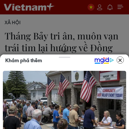
XÃ HỘI
Tháng Bảy tri ân, muôn vạn
trái tim lại hướng về Đồng
Lộc
Khám phá thêm
Hoàng Ngà
15/07/2023 01:53
Ngã ba Đồng Lộc (Hà Tĩnh) - nơi 10 nữ Anh hùng
Thanh niên Xung phong hy sinh trong kháng chiến -
những ngày tháng Bảy ghi dấu chân hành hương
của hàng trăm, hàng nghìn người tới viếng thăm,