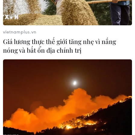
Trường Trung học Phổ thông Chuyên Lam Sơn, Thanh
Hóa, đã xuất sắc giành huy chương vàng Kỳ thi
Olympic Hóa học Quốc tế lần thứ 51.
vietnamplus.vn
Giá lương thực thế giới tăng nhẹ vì nắng
nóng và bất ổn địa chính trị
Việt Nam lọt tốp 5 cuộc thi học sinh giỏi