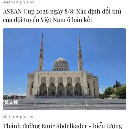
vietnamplus.vn
ASEAN Cup 2026 ngày 8/8: Xác định đối thủ
của đội tuyển Việt Nam ở bán kết
Gặp mặt học sinh, thanh niên dân tộc
thiểu số xuất sắc, tiêu biểu
12/11/2019 11:24
Phó Chủ tịch nước chúc mừng, khen ngợi 120 học sinh,
sinh viên, thanh niên dân tộc thiểu số đã nỗ lực vươn lên
trong học tập, rèn luyện, công tác và tham gia các hoạt
động xã hội.
vietnamplus.vn
Thánh đường Emir Abdelkader - biểu tượng