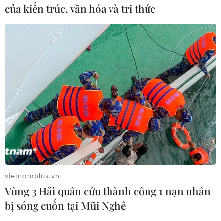
của kiến trúc, văn hóa và tri thức
Hà Nội tổ chức Olympic toán, khoa học
giúp nâng tầm vị thế đất nước
28/11/2019 03:42
Việc Hà Nội được đăng cai tổ chức Kỳ thi Olympic Toán
và Khoa học quốc tế - IMSO 2019, từ ngày 27-30/11, đã
một lần nữa khẳng định vị thế của Việt Nam qua các kỳ
vietnamplus.vn
thi trên trường quốc tế.
Vùng 3 Hải quân cứu thành công 1 nạn nhân
bị sóng cuốn tại Mũi Nghê