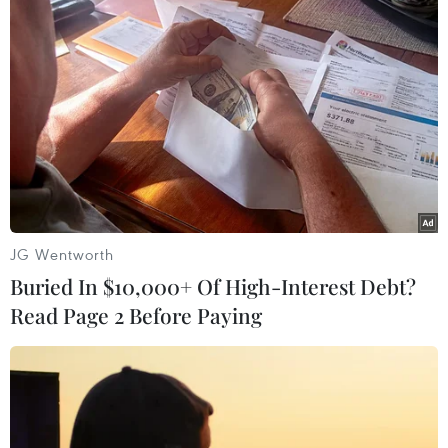
#Bộ Giáo dục và Đào tạo
#Học sinh giỏi
#Đề thi
#Cơ sở giáo dục
#Thi học sinh giỏi
Theo dõi VietnamPlus
JG Wentworth
Buried In $10,000+ Of High-Interest Debt?
Read Page 2 Before Paying
TIN LIÊN QUAN