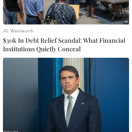
JG Wentworth
$30k In Debt Relief Scandal: What Financial
Institutions Quietly Conceal
Ảnh minh họa. (Nguồn: TTXVN)
Ngày 11/12, Bộ Giáo dục và Đào tạo đã có công
văn gửi 63 Sở Giáo dục và Đào tạo các tỉnh,
thành phố và một số cơ sở giáo dục đại học có