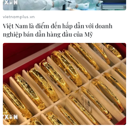
vietnamplus.vn
Việt Nam là điểm đến hấp dẫn với doanh
nghiệp bán dẫn hàng đầu của Mỹ
TIN CÙNG CHUYÊN MỤC
Olympic Trí tuệ nhân
tạo quốc tế 2026: 7/8 học sinh Việt
Nam đoạt huy chương
08/08/2026 14:24
Sáp nhập Trường Đại học Văn hóa,
Thể thao và Du lịch Thanh Hóa vào
Trường Đại học Hồng Đức