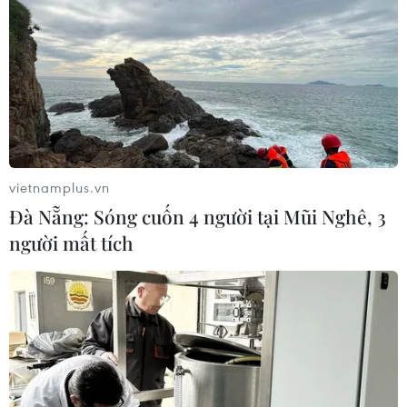
vietnamplus.vn
Đà Nẵng: Sóng cuốn 4 người tại Mũi Nghê, 3
người mất tích