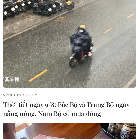
ban hành; người ký không quy định về độ mật,
số lượng in, phạm vi lưu hành, hình thức sao
chụp, nhân bản, không đánh số trang, không
đóng dấu độ mật…/.
(TTXVN/Vietnam+)
vietnamplus.vn
Thời tiết ngày 9/8: Bắc Bộ và Trung Bộ ngày
nắng nóng, Nam Bộ có mưa dông