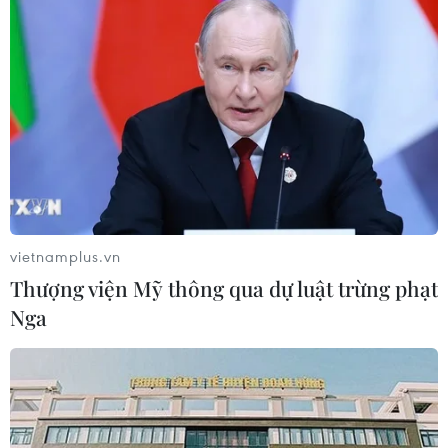
Phó Thủ tướng Phạm Thị Thanh Trà
dự lễ khởi công xây Trường THPT
Nam Đàn 1
07/08/2026 04:30
Hỗ trợ thúc đẩy xã hội học tập để
mọi người dân đều có cơ hội tiếp thu
tri thức
vietnamplus.vn
07/08/2026 03:40
Thượng viện Mỹ thông qua dự luật trừng phạt
Nga
Vụ chuyên Tuyên Quang: Thu hồi,
hủy bỏ giấy chứng nhận kết quả thi
đã cấp
06/08/2026 13:55