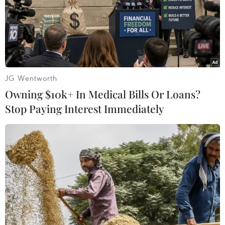
JG Wentworth
Owning $10k+ In Medical Bills Or Loans?
Stop Paying Interest Immediately
Chàng trai xứ Thanh 'đổi màu huy chương'
Olympic Hóa học quốc tế
31/07/2019 08:02
Nguyễn Văn Chí Nguyên, học sinh lớp 12 chuyên Hóa,