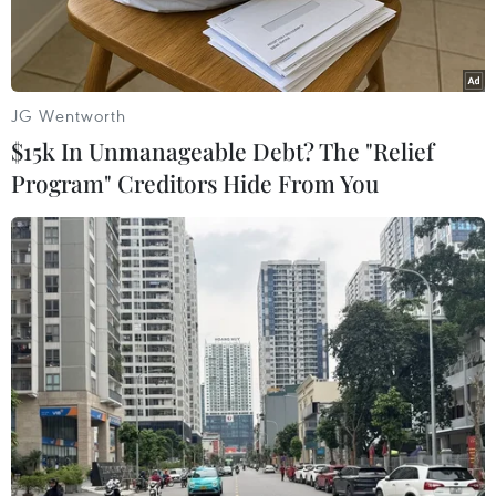
vừa qua đạt 30.038 xe, tăng 30% so với tháng
trước.
JG Wentworth
$15k In Unmanageable Debt? The "Relief
Program" Creditors Hide From You
Ôtô nhập khẩu vào Việt Nam. (Ảnh: PV/Vietnam+)
Sau tăng trưởng 33% ở tháng Hai năm nay, bước
sang tháng ba vừa qua, sức tiêu thụ của thị