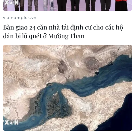
vietnamplus.vn
Bàn giao 24 căn nhà tái định cư cho các hộ
dân bị lũ quét ở Mường Than
TIN CÙNG CHUYÊN MỤC
Các thương hiệu xe cao cấp của Đức
trong cuộc khủng hoảng lợi nhuận
04/08/2026 23:03