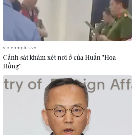
25/07/2026 03:28
Cổ phiếu Tesla lao dốc, vốn hóa thị
trường "bốc hơi" hơn 140 tỷ USD
vietnamplus.vn
24/07/2026 14:55
Cảnh sát khám xét nơi ở của Huấn "Hoa
Hồng"
Sẽ ban hành quy chuẩn kỹ thuật đối
với trụ và trạm sạc xe điện trước 30/9
24/07/2026 11:01
Tây Ban Nha trở thành “cứ điểm” xe
điện Trung Quốc tại châu Âu