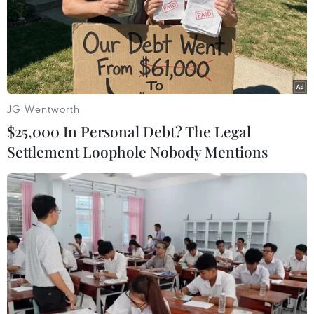
TIN LIÊN QUAN
JG Wentworth
$25,000 In Personal Debt? The Legal
Settlement Loophole Nobody Mentions
Loạt ôtô đáng chú ý dự kiến cập bến thị