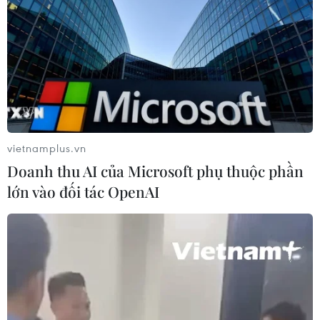
"toàn chuỗi" trong xuất khẩu xe năng
lượng mới
27/07/2026 11:16
Honda, Nissan bắt tay phát triển hệ
điều hành cho xe thế hệ mới
27/07/2026 02:47
vietnamplus.vn
Doanh thu AI của Microsoft phụ thuộc phần
lớn vào đối tác OpenAI
Mở rộng nhiều trường hợp “độ” linh
kiện xe nhưng không bị coi là cải tạo
27/07/2026 01:44
Bộ Xây dựng nói gì về việc đạp thốc
ga khi đưa xe ôtô đi đăng kiểm?