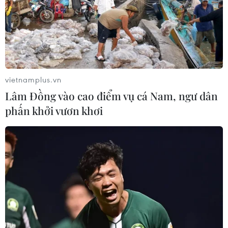
vietnamplus.vn
Lâm Đồng vào cao điểm vụ cá Nam, ngư dân
phấn khởi vươn khơi