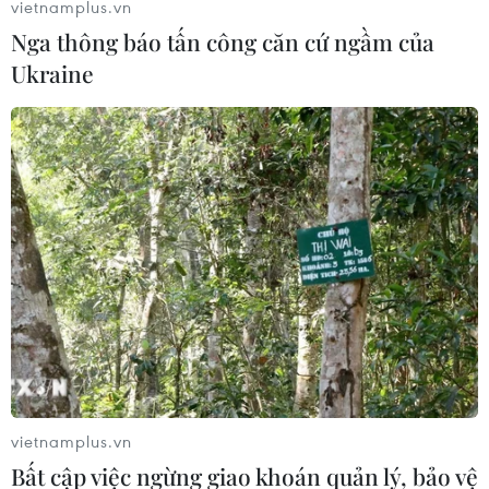
vietnamplus.vn
Nga thông báo tấn công căn cứ ngầm của
Ukraine
Điểm danh những thương hiệu ôtô mới
sắp gia nhập thị trường Việt Nam
14/03/2023 03:40
Bên cạnh những cái tên đình đám từ Nhật Bản, Hàn
Quốc, Đức, thị trường ôtô Việt Nam sẽ đón nhận thêm
hàng loạt thương hiệu xe mới có tên tuổi trong năm nay.
vietnamplus.vn
Bất cập việc ngừng giao khoán quản lý, bảo vệ