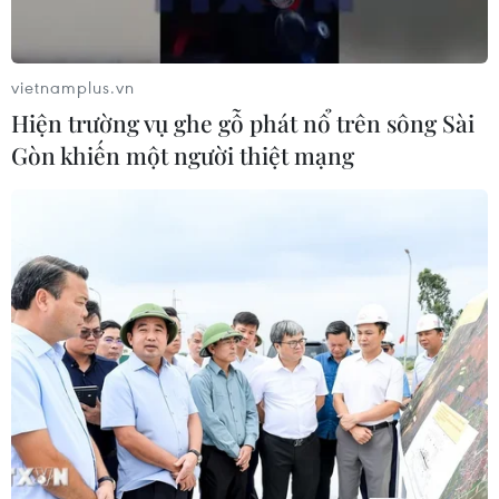
Hà Nội kiên quyết xử lý vi phạm tại
hồ Đồng Đò
vietnamplus.vn
08/08/2026 03:29
Hiện trường vụ ghe gỗ phát nổ trên sông Sài
Gòn khiến một người thiệt mạng
Nghệ An: OCOP đã có thương hiệu,
vì sao nông sản vẫn lo đầu ra?
08/08/2026 03:28
Quảng Trị quyết tâm bàn giao sớm
mặt bằng Dự án Nhà máy điện gió
LIG-Hướng Hóa 1
08/08/2026 02:33