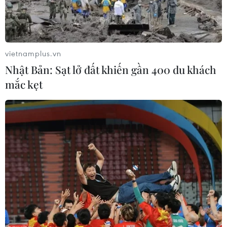
sang vàng và đồng nội tệ lira, nhằm hỗ trợ nền kinh tế
trong bối cảnh đồng lira liên tục mất giá.
vietnamplus.vn
Nhật Bản: Sạt lở đất khiến gần 400 du khách
mắc kẹt
Thổ Nhĩ Kỳ đề xuất Nga chuyển sang
thanh toán bằng đồng nội tệ