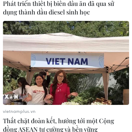
Phát triển thiết bị biến dầu ăn đã qua sử
Xem thêm
dụng thành dầu diesel sinh học
CƠ QUAN CHỦ QUẢN: THÔNG TẤN XÃ VIỆT NAM
Tổng Biên tập: TRẦN TIẾN DUẨN
Phó Tổng Biên tập: NGUYỄN THỊ TÁM, KHÚC THANH
THỦY
Sở hữu trí tuệ
Quy định sử dụng
RSS
Hỗ trợ
vietnamplus.vn
Ngôn ngữ
TTXVN
Thắt chặt đoàn kết, hướng tới một Cộng
Dịch vụ tin
Quảng cáo
đồng ASEAN tự cường và bền vững