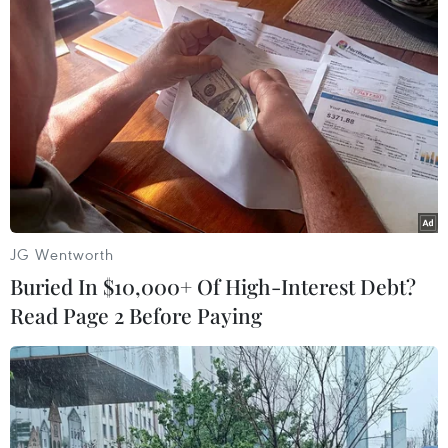
#Bình ổn thị trường
#Tăng trưởng kinh tế
#Đảo chính
Thổ Nhĩ Kỳ
Theo dõi VietnamPlus
JG Wentworth
Buried In $10,000+ Of High-Interest Debt?
Read Page 2 Before Paying
TIN LIÊN QUAN