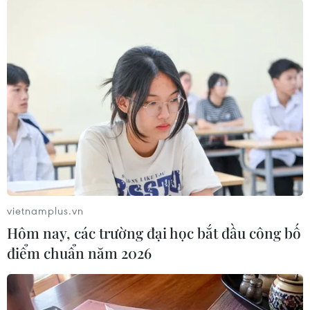
USD./.
(TTXVN/Vietnam+)
vietnamplus.vn
Hôm nay, các trường đại học bắt đầu công bố
điểm chuẩn năm 2026
#Thủ tướng Thổ Nhĩ Kỳ
#Binali Yildirim