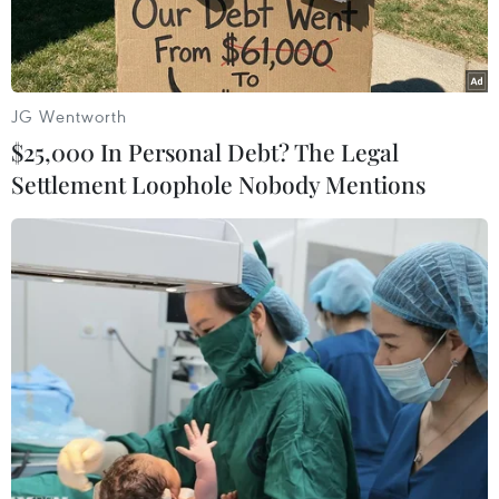
JG Wentworth
$25,000 In Personal Debt? The Legal
Settlement Loophole Nobody Mentions
Thủ tướng Thổ Nhĩ Kỳ Binali Yildirim. (Nguồn: AFP/TTXVN)
Ngày 8/12, Thủ tướng Thổ Nhĩ Kỳ Binali Yildirim
công bố kế hoạch khôi phục kinh tế trong nước
năm 2017, theo đó chính phủ nước này sẽ tăng
cường đầu tư cho các doanh nghiệp vừa và nhỏ,