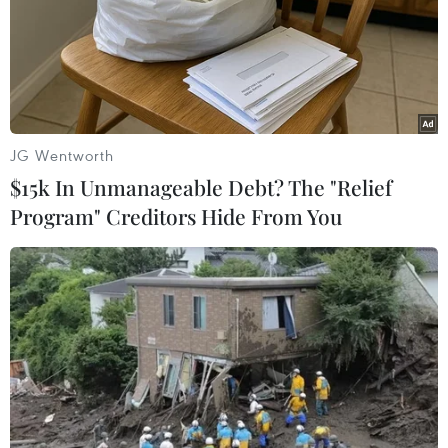
JG Wentworth
$15k In Unmanageable Debt? The "Relief
Program" Creditors Hide From You
Tổng thống Thổ Nhĩ Kỳ kêu gọi đổi ngoại
tệ sang vàng và đồng lira
03/12/2016 04:25
Tổng thống Thổ Nhĩ Kỳ Recep Tayyip Erdogan đã hối
thúc người dân nước này đổi ngoại tệ đang cất giữ