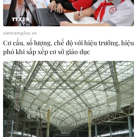
Thời tiết ngày 7/8: Bắc Bộ và Bắc
Trung Bộ giảm mưa về đêm, cục bộ
có mưa to
vietnamplus.vn
06/08/2026 23:15
Cơ cấu, số lượng, chế độ với hiệu trưởng, hiệu
phó khi sắp xếp cơ sở giáo dục
Kế hoạch hành động phòng, chống
bão, lũ, thiên tai cực đoan và biến đổi
khí hậu
06/08/2026 23:00
Mưa lớn gây ngập lụt, chia cắt nhiều
khu vực ở Nghệ An
06/08/2026 13:06