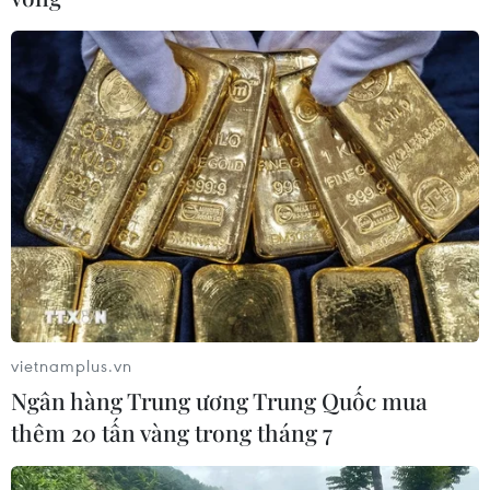
Các xã phía Tây Nghệ An xác xơ
do hậu quả nặng nề từ đợt lũ lịch sử
30/07/2025 02:01
Đợt lũ lịch sử gây hậu quả nặng nề cho người dân các
xã phía Tây của tỉnh Nghệ An; toàn tỉnh có hơn 7.000
căn nhà bị hư hỏng, nhiều quốc lộ, tỉnh lộ sạt lở, tổng
thiệt hại ước gần 3.500 tỷ đồng.
vietnamplus.vn
Ngân hàng Trung ương Trung Quốc mua
thêm 20 tấn vàng trong tháng 7