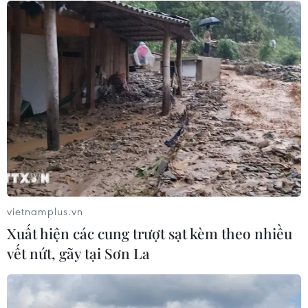
CƠ QUAN CHỦ QUẢN: THÔNG TẤN XÃ VIỆT NAM
Tổng Biên tập: TRẦN TIẾN DUẨN
Phó Tổng Biên tập: NGUYỄN THỊ TÁM, KHÚC THANH
THỦY
Sở hữu trí tuệ
Quy định sử dụng
vietnamplus.vn
RSS
Hỗ trợ
Xuất hiện các cung trượt sạt kèm theo nhiều
Ngôn ngữ
TTXVN
vết nứt, gãy tại Sơn La
Dịch vụ tin
Quảng cáo
Liên hệ