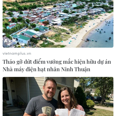
ngày tới
Ngày 31/7 và 1/8, khu vực Thanh
Hóa đến Đà Nẵng, các tỉnh từ
Quảng Ngãi đến Đắk Lắk và
Khánh Hòa nắng nóng, có nơi
nắng nóng gay gắt với nhiệt độ
cao nhất phổ biến 35-37 độ C, có
nơi trên 37 độ C.
vietnamplus.vn
Tháo gỡ dứt điểm vướng mắc hiện hữu dự án
Nhà máy điện hạt nhân Ninh Thuận
(TTXVN/Vietnam+)