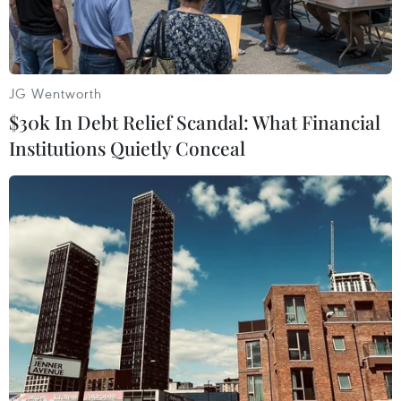
JG Wentworth
$30k In Debt Relief Scandal: What Financial
Institutions Quietly Conceal
(Ảnh minh họa: Nguyễn Thắng/TTXVN)
Theo Trung tâm Dự báo Khí tượng Thủy văn
Quốc gia, ngày và đêm 31/7, thời tiết trên cả
nước tiếp tục có diễn biến phức tạp, nhiều nơi
xuất hiện mưa rào và dông, kèm theo nguy cơ
xảy ra lốc, sét và gió giật mạnh.