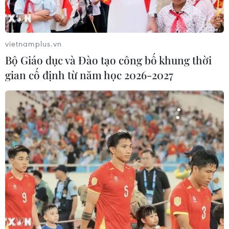
TIN LIÊN QUAN
vietnamplus.vn
Bộ Giáo dục và Đào tạo công bố khung thời
gian cố định từ năm học 2026-2027
Thời tiết đêm 30/7: Cảnh báo thời tiết
nguy hiểm trên đất liền và trên biển
30/07/2025 10:51
Dự báo, chiều tối và đêm 31/7, nhiều khu vực trên cả