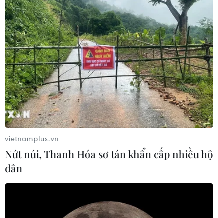
vietnamplus.vn
Nứt núi, Thanh Hóa sơ tán khẩn cấp nhiều hộ
dân