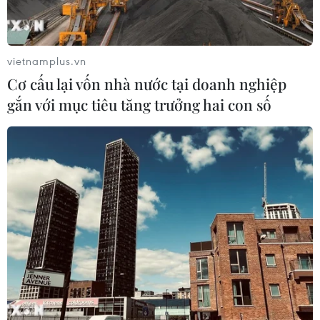
chính trị và trật tự an toàn xã hội.
vietnamplus.vn
Cơ cấu lại vốn nhà nước tại doanh nghiệp
gắn với mục tiêu tăng trưởng hai con số
Thủ tướng Nguyễn Xuân Phúc phát biểu chỉ đạo hội nghị. (Ảnh:
Thống Nhất/TTXVN)
Thủ tướng Nguyễn Xuân Phúc lưu ý dân vận
không chỉ là vận động nhân dân, vận động
quần chúng làm theo mà tập trung nâng cao