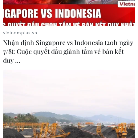
phục quần chúng, trách nhiệm nêu gương, kỷ
luật hành chính của các cán bộ, Đảng viên.
Thủ tướng đề nghị thực hiện tốt quy chế dân
vietnamplus.vn
chủ ở cơ sở, thực hành dân chủ trên các lĩnh
Nhận định Singapore vs Indonesia (20h ngày
vực, các cơ quan hành chính nhà nước các cấp;
7/8): Cuộc quyết đấu giành tấm vé bán kết
bảo đảm công khai, minh bạch, phát huy quyền
duy …
làm chủ của cán bộ, công chức, viên chức và
nhân dân, tham gia giám sát và quản lý hoạt
động cơ quan hành chính nhà nước; tăng cường
đối thoại hiệu quả giữa các cấp chính quyền với
nhân dân, doanh nghiệp. Đặc biệt là giải quyết
kịp thời, đúng pháp luật những kiến nghị, khiếu
nại, tố cáo của nhân dân, nhất là những vụ việc
khiếu kiện đông người, phức tạp, kéo dài,
không để xảy ra các điểm nóng gây mất ổn định