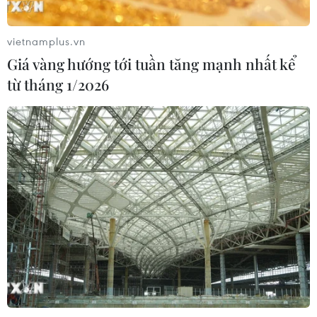
vietnamplus.vn
Giá vàng hướng tới tuần tăng mạnh nhất kể
từ tháng 1/2026
TIN CÙNG CHUYÊN MỤC
7 học sinh đội tuyển Việt Nam đoạt
huy chương tại Olympic AI quốc tế
07/08/2026 15:27