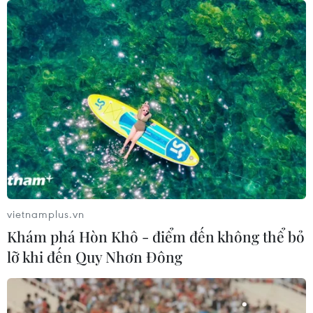
năm 2020 là "Năm dân vận khéo" nhằm đẩy mạnh dân
vận khéo trong hệ thống chính trị; đổi mới, nâng cao
chất lượng công tác dân vận.
vietnamplus.vn
Khám phá Hòn Khô - điểm đến không thể bỏ
lỡ khi đến Quy Nhơn Đông