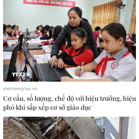
#Công tác dân vận
#Năm dân vận chính quyền
#Ban Dân vận Trung ương
#Bộ Chính trị
#Không gian mạng
vietnamplus.vn
Cơ cấu, số lượng, chế độ với hiệu trưởng, hiệu
phó khi sắp xếp cơ sở giáo dục
Theo dõi VietnamPlus