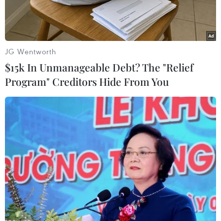
thành công.
JG Wentworth
$15k In Unmanageable Debt? The "Relief
Program" Creditors Hide From You
Thủ tướng Nguyễn Xuân Phúc và Trưởng Ban Dân vận Trung
ương Trương Thị Mai với các đại biểu dự hội nghị. (Ảnh: Thống
Nhất/TTXVN)
Sáng 9/1, Hội nghị trực tuyến toàn quốc tổng kết