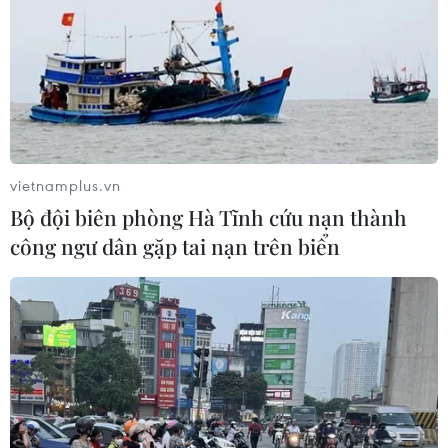
chuyển biến tích cực
13/12/2019 14:05
Trưởng Ban Dân vận Trung ương Trương Thị Mai cho
rằng “Năm dân vận chính quyền” 2019 đã phát huy thế
mạnh, kinh nghiệm từ năm 2018, tạo chuyển biến tích
cực trong nhận thức, trách nhiệm của các cấp.
vietnamplus.vn
Bộ đội biên phòng Hà Tĩnh cứu nạn thành
công ngư dân gặp tai nạn trên biển