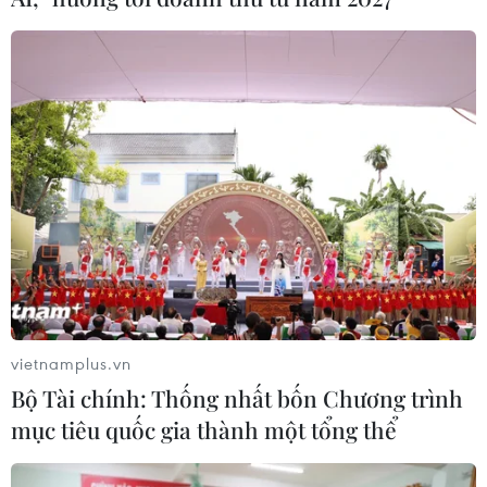
làm nửa vời. Cần hiểu sâu, hiểu đúng về công
tác dân vận chính quyền, đó là sự đồng thuận,
làm sao để mọi người cùng dốc sức, đồng lòng
thực hiện mục tiêu chung. Ở mỗi cơ quan đơn
vị, mỗi cấp chính quyền, người lãnh đạo phải tự
điều chỉnh phương pháp lãnh đạo phù hợp,
trước hết phải lãnh đạo bằng thuyết phục và
nêu gương. Đó chính là công tác dân vận tốt
nhất," Thủ tướng khẳng định./.
(TTXVN/Vietnam+)
vietnamplus.vn
Bộ Tài chính: Thống nhất bốn Chương trình
mục tiêu quốc gia thành một tổng thể