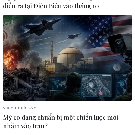
diễn ra tại Điện Biên vào tháng 10
Làm tốt trách nhiệm với nhân dân là làm
vietnamplus.vn
tốt công tác dân vận
Mỹ có đang chuẩn bị một chiến lược mới
08/01/2020 14:20
nhằm vào Iran?
Phó trưởng Ban Dân vận Trung ương cho biết chủ đề