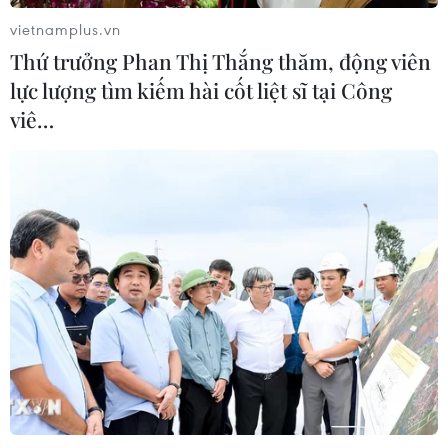
vietnamplus.vn
Thứ trưởng Phan Thị Thắng thăm, động viên
lực lượng tìm kiếm hài cốt liệt sĩ tại Công
viê…
TIN CÙNG CHUYÊN MỤC
Đầu tư cho sức khỏe từ phòng bệnh
đến hạ tầng y tế
09/08/2026 03:29