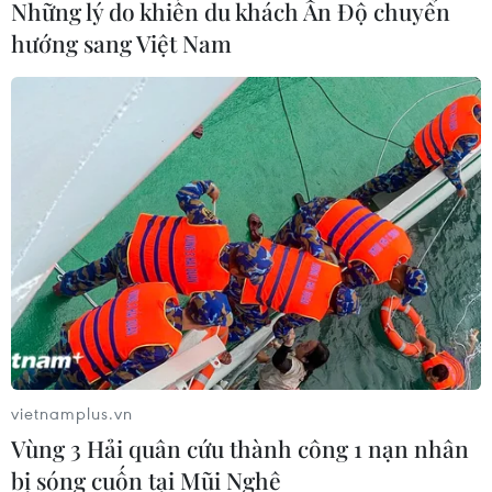
Những lý do khiến du khách Ấn Độ chuyển
hướng sang Việt Nam
Xây dựng Đảng và hệ thống chính trị
trong sạch, vững mạnh
17/12/2019 07:31
Hội nghị toàn quốc nghiên cứu, học tập chuyên đề “Học
tập và làm theo tư tưởng, đạo đức, phong cách Hồ Chí
Minh” tổ chức theo hình thức trực tuyến với hơn 500.000
đại biểu tham dự.
vietnamplus.vn
Vùng 3 Hải quân cứu thành công 1 nạn nhân
bị sóng cuốn tại Mũi Nghê