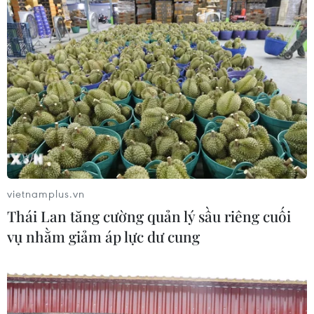
nhân dân; lấy ý kiến, phản ánh tâm tư, nguyện
vọng của nhân dân đối với các văn kiện Đại hội
Đảng toàn quốc lần thứ XIII; tập trung đổi mới,
nâng cao chất lượng hoạt động của công tác dân
vận các cấp./.
(TTXVN/Vietnam+)
vietnamplus.vn
Thái Lan tăng cường quản lý sầu riêng cuối
vụ nhằm giảm áp lực dư cung