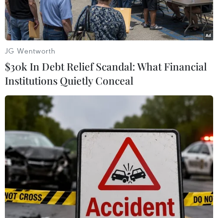
JG Wentworth
$30k In Debt Relief Scandal: What Financial
Institutions Quietly Conceal
Quang cảnh hội nghị. (Ảnh: TTXVN phát)
“Dân vận là vận động, tạo sự đồng thuận, tham
gia, đóng góp của nhân dân; củng cố niềm tin
của nhân dân với Đảng, xây dựng Đảng trong
sạch, làm tốt trách nhiệm với nhân dân là làm
tốt công tác dân vận. Mỗi người một chức năng,