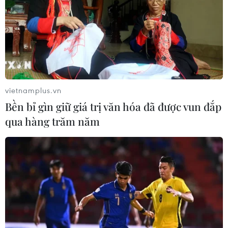
vietnamplus.vn
Bền bỉ gìn giữ giá trị văn hóa đã được vun đắp
qua hàng trăm năm
Tổng cục Chính trị nâng hiệu quả công
tác chính trị trong toàn quân
04/12/2019 07:25
Tổng cục Chính trị Quân đội nhân dân Việt Nam tiếp tục
nâng hiệu quả lãnh đạo, chỉ đạo công tác Đảng, chính
trị trong toàn quân, giữ vững hình ảnh tốt đẹp của Bộ