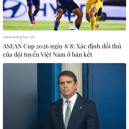
đội Cụ Hồ trong tình hình mới.
vietnamplus.vn
ASEAN Cup 2026 ngày 8/8: Xác định đối thủ
của đội tuyển Việt Nam ở bán kết
Quân đội Việt Nam: Từ nhân dân mà ra, vì
nhân dân mà chiến đấu
12/12/2019 04:08