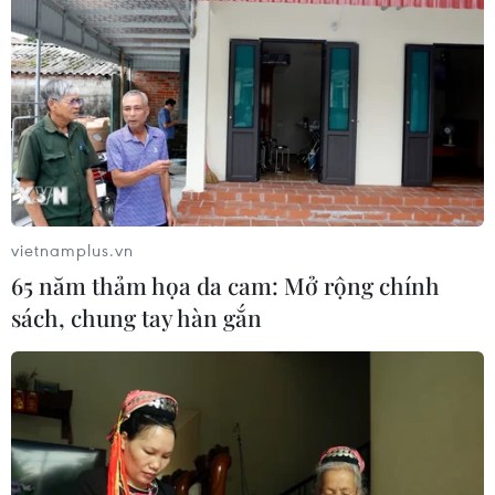
#công tác dân vận
#xây dựng đảng
#năm dân vận khéo
#quốc phòng-an ninh
vietnamplus.vn
Theo dõi VietnamPlus
65 năm thảm họa da cam: Mở rộng chính
sách, chung tay hàn gắn
TIN LIÊN QUAN