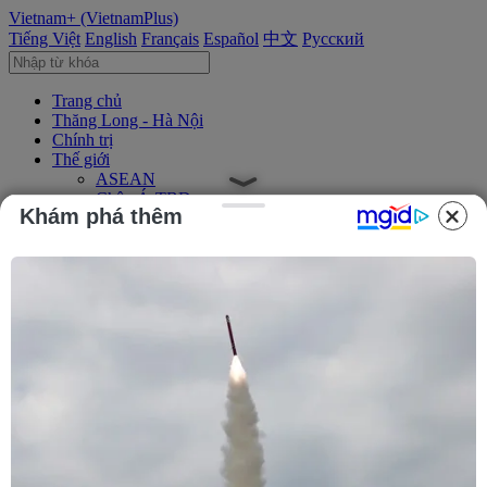
Vietnam+ (VietnamPlus)
Tiếng Việt
English
Français
Español
中文
Русский
Trang chủ
Thăng Long - Hà Nội
Chính trị
Thế giới
ASEAN
Châu Á-TBD
Khám phá thêm
Trung Đông
Châu Âu
Châu Mỹ
Châu Phi
Kinh tế
Kinh doanh
Tài chính
Tín dụng nông thôn
Chứng khoán
Bất động sản
Doanh nghiệp
Thông tin doanh nghiệp
Thông cáo báo chí
Xã hội