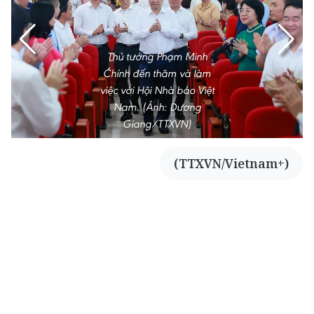
Thủ tướng Phạm Minh
Chính đến thăm và làm
việc với Hội Nhà báo Việt
Nam. (Ảnh: Dương
Giang/TTXVN)
(TTXVN/Vietnam+)