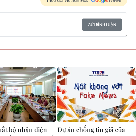
Theo dõi VietnamPlus
GỬI BÌNH LUẬN
ắt bộ nhận diện
Dự án chống tin giả của