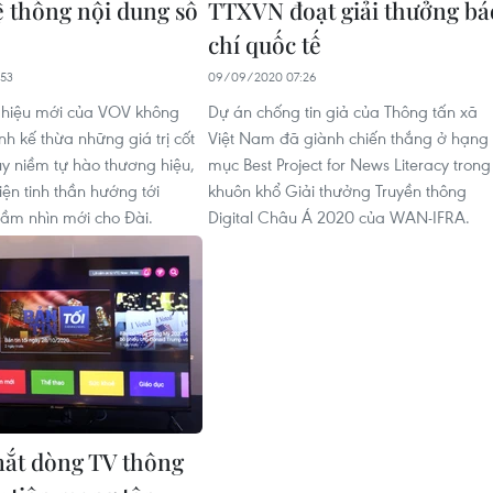
ệ thống nội dung số
TTXVN đoạt giải thưởng bá
chí quốc tế
53
09/09/2020 07:26
 hiệu mới của VOV không
Dự án chống tin giả của Thông tấn xã
ính kế thừa những giá trị cốt
Việt Nam đã giành chiến thắng ở hạng
uy niềm tự hào thương hiệu,
mục Best Project for News Literacy trong
ện tinh thần hướng tới
khuôn khổ Giải thưởng Truyền thông
 tầm nhìn mới cho Đài.
Digital Châu Á 2020 của WAN-IFRA.
ắt dòng TV thông