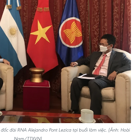
c đài RNA Alejandro Pont Lezica tại buổi làm việc. (Ảnh: Hoài
Nam/TTXVN)