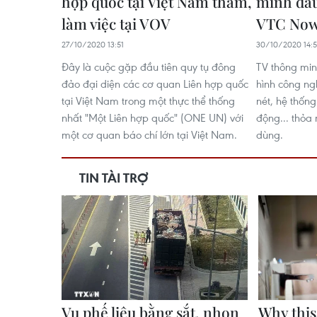
hợp quốc tại Việt Nam thăm,
minh đầu
làm việc tại VOV
VTC Now
27/10/2020 13:51
30/10/2020 14:
Đây là cuộc gặp đầu tiên quy tụ đông
TV thông mi
đảo đại diện các cơ quan Liên hợp quốc
hình công ng
tại Việt Nam trong một thực thể thống
nét, hệ thốn
nhất "Một Liên hợp quốc" (ONE UN) với
động... thỏa
một cơ quan báo chí lớn tại Việt Nam.
dùng.