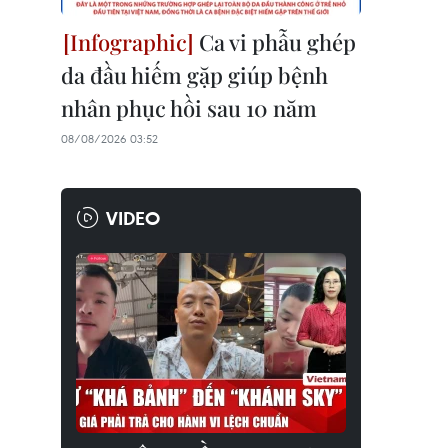
Ca vi phẫu ghép
da đầu hiếm gặp giúp bệnh
nhân phục hồi sau 10 năm
08/08/2026 03:52
VIDEO