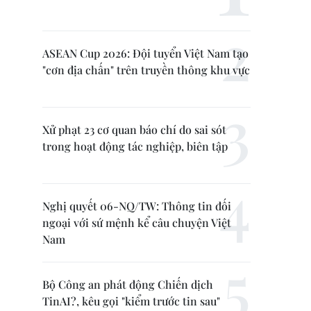
ASEAN Cup 2026: Đội tuyển Việt Nam tạo
"cơn địa chấn" trên truyền thông khu vực
Xử phạt 23 cơ quan báo chí do sai sót
trong hoạt động tác nghiệp, biên tập
Nghị quyết 06-NQ/TW: Thông tin đối
ngoại với sứ mệnh kể câu chuyện Việt
Nam
Bộ Công an phát động Chiến dịch
TinAI?, kêu gọi "kiểm trước tin sau"