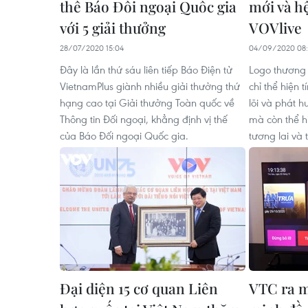
thế Báo Đối ngoại Quốc gia
mới và h
với 5 giải thưởng
VOVlive
28/07/2020 15:04
04/09/2020 08:
Đây là lần thứ sáu liên tiếp Báo Điện tử
Logo thương
VietnamPlus giành nhiều giải thưởng thứ
chỉ thể hiện t
hạng cao tại Giải thưởng Toàn quốc về
lõi và phát h
Thông tin Đối ngoại, khẳng định vị thế
mà còn thể hi
của Báo Đối ngoại Quốc gia.
tương lai và
Đại diện 15 cơ quan Liên
VTC ra m