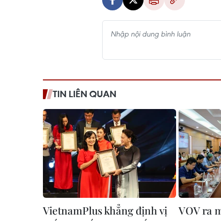
TIN LIÊN QUAN
VietnamPlus khẳng định vị
VOV ra m