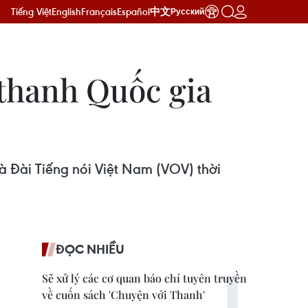
Tiếng Việt
English
Français
Español
中文
Русский
 thanh Quốc gia
à Đài Tiếng nói Việt Nam (VOV) thời
ĐỌC NHIỀU
Sẽ xử lý các cơ quan báo chí tuyên truyền
về cuốn sách 'Chuyện với Thanh'