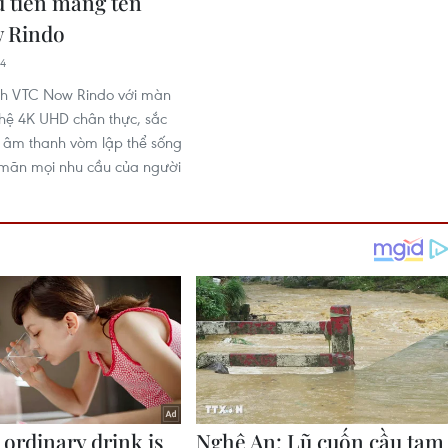
 tiên mang tên
 Rindo
54
nh VTC Now Rindo với màn
hệ 4K UHD chân thực, sắc
g âm thanh vòm lập thể sống
 mãn mọi nhu cầu của người