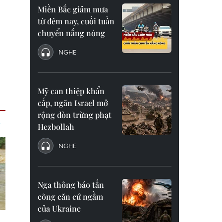
Miền Bắc giảm mưa
từ đêm nay, cuối tuần
chuyển nắng nóng
NGHE
Mỹ can thiệp khẩn
cấp, ngăn Israel mở
rộng đòn trừng phạt
Hezbollah
NGHE
Nga thông báo tấn
công căn cứ ngầm
của Ukraine