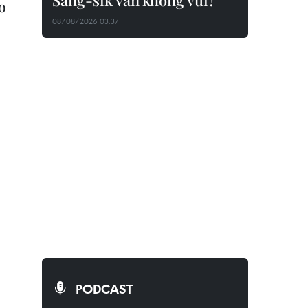
Sang-sik vẫn không vui?
o
08/08/2026 03:37
PODCAST