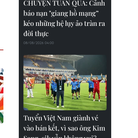
CHUYỆN TUẦN QUA: Cảnh
báo nạn "giang hồ mạng”
kéo những hệ lụy ảo tràn ra
đời thực
08/08/2026 04:00
Tuyển Việt Nam giành vé
vào bán kết, vì sao ông Kim