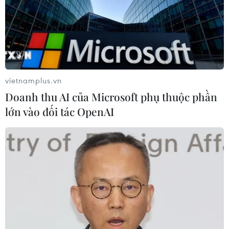
Sẽ thi công đồng loạt Dự án cao tốc
Vinh-Thanh Thủy trong tháng 9
06/08/2026 12:25
vietnamplus.vn
Doanh thu AI của Microsoft phụ thuộc phần
Chưa đầu tư mở rộng Quốc lộ 1 đoạn
lớn vào đối tác OpenAI
Bạc Liêu-Cà Mau giai đoạn 2026-
2030
06/08/2026 12:24
Tuyên Quang khẩn trương khắc
phục sạt lở trên các tuyến giao thông
06/08/2026 11:54