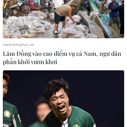
vietnamplus.vn
Lâm Đồng vào cao điểm vụ cá Nam, ngư dân
phấn khởi vươn khơi