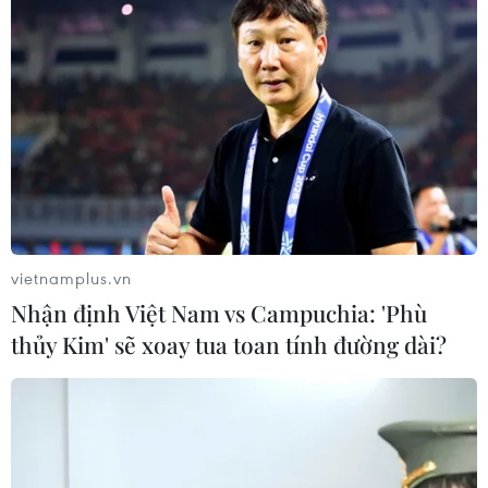
01/11/2016 13:12
Cục Hải quan Thành phố Hồ Chí Minh vừa phối hợp với
các cơ quan chức năng phát hiện lô hàng hơn 700kg là
ngà voi châu Phi được cất giấu tinh vi trong các khúc gỗ
vận chuyển qua cảng Cát Lái.
vietnamplus.vn
Nhận định Việt Nam vs Campuchia: 'Phù
thủy Kim' sẽ xoay tua toan tính đường dài?