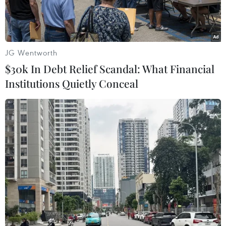
JG Wentworth
$30k In Debt Relief Scandal: What Financial
Institutions Quietly Conceal
Tiêu hủy hơn 2.000kg ngà voi tại huyện Sóc Sơn, thành phố Hà
Nội. (Ảnh: Thanh Tâm/Vietnam+)
Chiều 12/11, tại huyện Sóc Sơn, thành phố Hà
Nội, Bộ Nông nghiệp và Phát triển ​Nông thôn