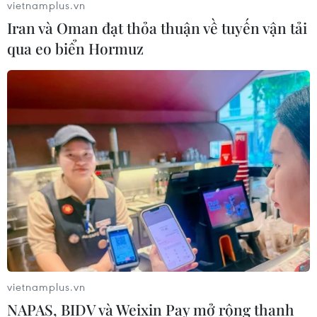
vietnamplus.vn
Iran và Oman đạt thỏa thuận về tuyến vận tải
qua eo biển Hormuz
vietnamplus.vn
NAPAS, BIDV và Weixin Pay mở rộng thanh