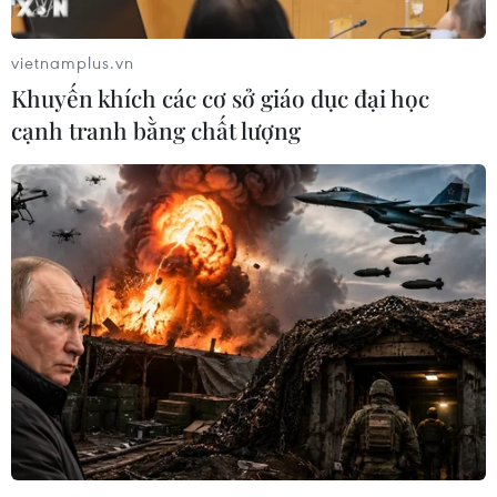
vietnamplus.vn
Khuyến khích các cơ sở giáo dục đại học
cạnh tranh bằng chất lượng
Thành phố Hồ Chí Minh bắt lô hàng gần 1
tấn ngà voi giấu trong gỗ
26/10/2016 11:42
Cục Hải quan Thành phố Hồ Chí Minh vừa phát hiện lô
hàng có chứa gần 1 tấn ngà voi châu Phi được cất giấu
tinh vi trong các khúc gỗ trung chuyển qua cảng Cát Lái.