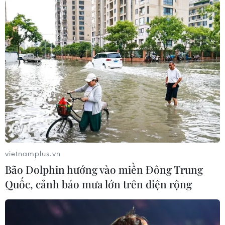
ngà voi số lượng lớn cất giấu tinh vi trong hàng hóa
nhập khẩu vào Việt Nam.
vietnamplus.vn
Bão Dolphin hướng vào miền Đông Trung
Quốc, cảnh báo mưa lớn trên diện rộng
Phát hiện thêm vụ vận chuyển 700kg ngà
voi ngụy trang trong gỗ