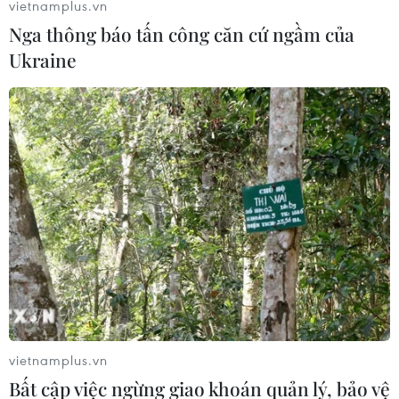
vietnamplus.vn
Nga thông báo tấn công căn cứ ngầm của
Ukraine
67% số lượng động vật hoang dã sẽ biến
mất vào năm 2020
27/10/2016 07:34
Tổng Giám đốc WWF Marco Lambertini cảnh báo các
loài động vật hoang dã đang suy giảm với một tốc độ
chưa từng thấy, tới năm 2020, sẽ có 67% số lượng động
vật hoang dã biến mất.
vietnamplus.vn
Bất cập việc ngừng giao khoán quản lý, bảo vệ