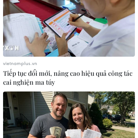
Hội Hữu nghị Việt-Nga phối hợp cùng Liên hiệp các tổ chức hữu
nghị Khánh Hòa trao quà cho công dân Nga đang gặp khó
khăn do dịch COVID-19 tại Khánh Hòa. (Ảnh: Phan Sáu/TTXVN)
vietnamplus.vn
Tiếp tục đổi mới, nâng cao hiệu quả công tác
Đó là những phần quà do Hội Hữu nghị Việt-
cai nghiện ma túy
Nga thành phố Hà Nội, cùng một số tổ chức, cá
nhân trong tỉnh Khánh Hòa quyên góp, ủng hộ.
"Với vai trò là cầu nối cho mối quan hệ song
phương, Hội Hữu nghị Việt- Nga mong muốn hỗ
trợ và giúp đỡ tốt nhất đến những người bạn
nước ngoài đang sống ở đây. Tất cả người Nga,