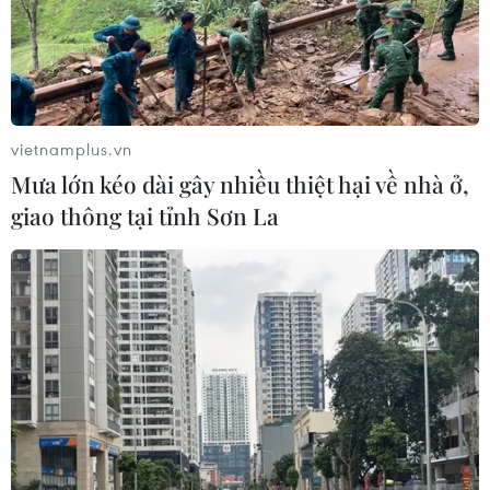
vietnamplus.vn
Mưa lớn kéo dài gây nhiều thiệt hại về nhà ở,
giao thông tại tỉnh Sơn La
TIN CÙNG CHUYÊN MỤC
An Giang: Cháy lớn ở khu dân cư
khiến 5 căn nhà bị hư hại
06/08/2026 16:12