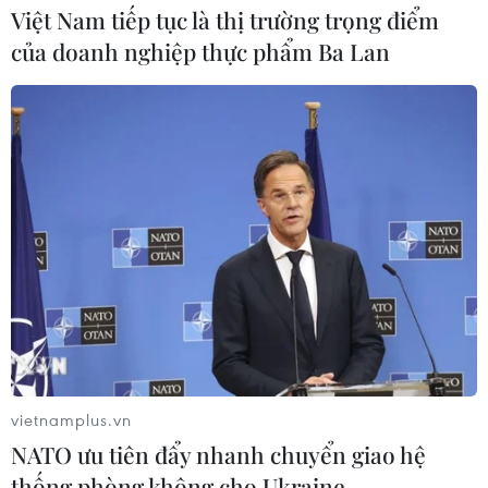
trường có COVID-19 và chuẩn bị thói quen, tinh thần để
Việt Nam tiếp tục là thị trường trọng điểm
ứng phó với môi trường có virus.
của doanh nghiệp thực phẩm Ba Lan
vietnamplus.vn
NATO ưu tiên đẩy nhanh chuyển giao hệ
thống phòng không cho Ukraine