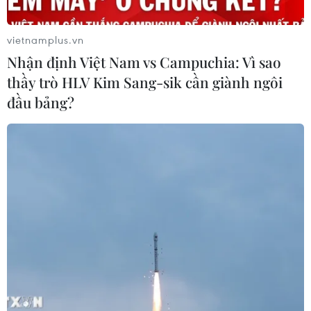
vietnamplus.vn
Nhận định Việt Nam vs Campuchia: Vì sao
thầy trò HLV Kim Sang-sik cần giành ngôi
đầu bảng?
Các địa phương đẩy nhanh tiến độ tiêm
vaccine phòng COVID-19
21/09/2021 06:23
Để sớm đạt mục tiêu miễn dịch cộng đồng, các tỉnh Trà
Vinh, Thái Bình và Nam Đinh đang đẩy nhanh tiến độ
tiêm vaccine phòng COVID-19 cho người dân.