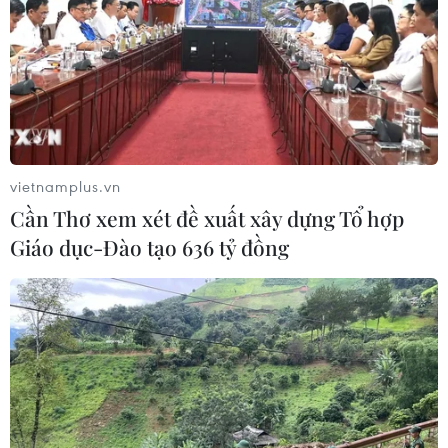
vietnamplus.vn
Cần Thơ xem xét đề xuất xây dựng Tổ hợp
Giáo dục-Đào tạo 636 tỷ đồng