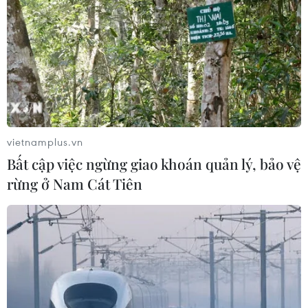
29/06/2021 08:48
Phóng viên và trợ lý báo chí các văn phòng báo chí
nước ngoài được sắp xếp tiêm theo các khung giờ khác
nhau để đảm bảo việc giãn cách, tuân thủ nghiêm túc
quy tắc phòng chống dịch bệnh.
vietnamplus.vn
Bất cập việc ngừng giao khoán quản lý, bảo vệ
rừng ở Nam Cát Tiên