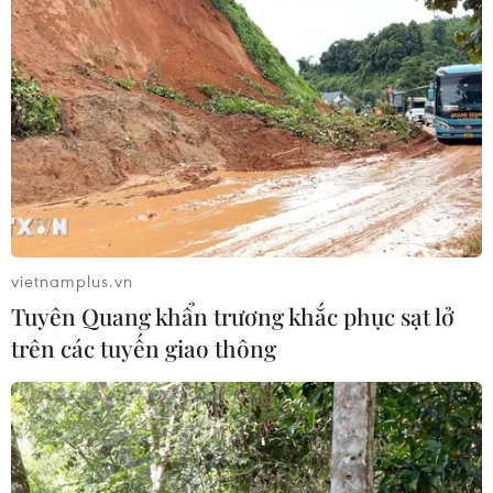
TIN LIÊN QUAN
vietnamplus.vn
Tuyên Quang khẩn trương khắc phục sạt lở
trên các tuyến giao thông
Tiêm vaccine cho 50 phóng viên và trợ lý
báo chí nước ngoài ở Việt Nam