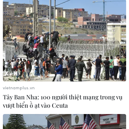
[Đà Nẵng tiêm vaccine phòng COVID-19 cho
người nước ngoài, kiều bào]
“Chúng tôi vô cùng ấn tượng với cách mà chính
quyền và người dân Việt Nam đang phối hợp
cùng nhau để đảm bảo 'không ai bị bỏ lại phía
sau'. Tôi thực sự cảm ơn người dân Việt Nam
với những tình cảm tốt đẹp mà họ đã dành cho
chúng tôi,” chị Larisa nói.
Anh Denis Dugina chia sẻ thêm trong dịch
COVID-19, gia đình anh nhận được sự chăm sóc,
vietnamplus.vn
đối xử giống như với người bản địa, không có
Tây Ban Nha: 100 người thiệt mạng trong vụ
sự phân biệt nào trong công tác phòng, chống
vượt biển ồ ạt vào Ceuta
dịch COVID-19. Anh nghĩ mình rất may mắn khi
sống tại Việt Nam.
Bà Nguyễn Thị Thu Thanh, Chủ tịch Hội Hữu