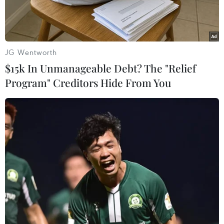
COVID-19 mũi 1.
JG Wentworth
$15k In Unmanageable Debt? The "Relief
Program" Creditors Hide From You
Hội Hữu nghị Việt-Nga phối hợp cùng Liên hiệp các tổ chức hữu
nghị Khánh Hòa trao quà cho công dân Nga đang gặp khó
khăn do dịch COVID-19 tại Khánh Hòa. (Ảnh: Phan Sáu/TTXVN)