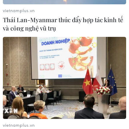
vietnamplus.vn
Thái Lan-Myanmar thúc đẩy hợp tác kinh tế
và công nghệ vũ trụ
TP.HCM đoàn kết, quyết tâm tạo dựng
tương lai an toàn, bền vững
23/09/2021 00:30
Chính quyền TP.HCM đã chuẩn bị các chiến lược để
chuyển sang giai đoạn bình thường mới, sống trong môi
vietnamplus.vn