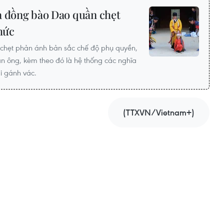
a đồng bào Dao quần chẹt
thức
chẹt phản ánh bản sắc chế độ phụ quyền,
n ông, kèm theo đó là hệ thống các nghĩa
i gánh vác.
(TTXVN/Vietnam+)