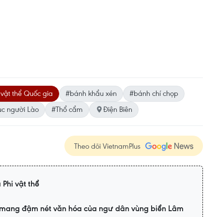
 vật thể Quốc gia
#bánh khẩu xén
#bánh chí chọp
hục người Lào
#Thổ cẩm
Điện Biên
Theo dõi VietnamPlus
 Phi vật thể
t mang đậm nét văn hóa của ngư dân vùng biển Lâm