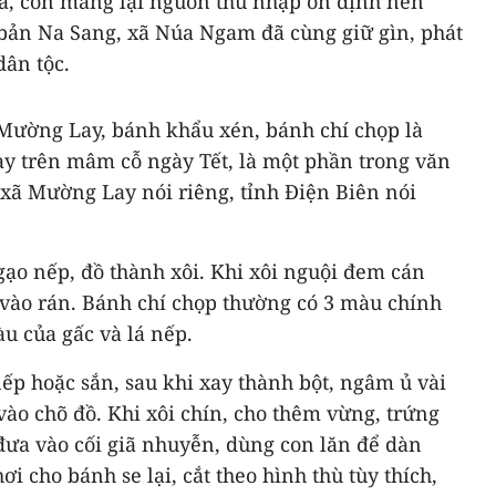
óa, còn mang lại nguồn thu nhập ổn định nên
bản Na Sang, xã Núa Ngam đã cùng giữ gìn, phát
dân tộc.
 Mường Lay, bánh khẩu xén, bánh chí chọp là
y trên mâm cỗ ngày Tết, là một phần trong văn
 xã Mường Lay nói riêng, tỉnh Điện Biên nói
gạo nếp, đồ thành xôi. Khi xôi nguội đem cán
 vào rán. Bánh chí chọp thường có 3 màu chính
àu của gấc và lá nếp.
ếp hoặc sắn, sau khi xay thành bột, ngâm ủ vài
vào chõ đồ. Khi xôi chín, cho thêm vừng, trứng
đưa vào cối giã nhuyễn, dùng con lăn để dàn
 cho bánh se lại, cắt theo hình thù tùy thích,