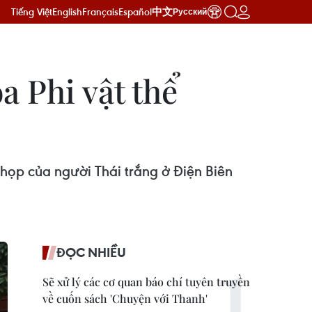
Tiếng Việt
English
Français
Español
中文
Русский
a Phi vật thể
chọp của người Thái trắng ở Điện Biên
ĐỌC NHIỀU
Sẽ xử lý các cơ quan báo chí tuyên truyền
về cuốn sách 'Chuyện với Thanh'