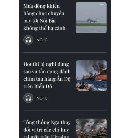
Mưa dông khiến
hàng chục chuyến
bay tới Nội Bài
không thể hạ cánh
NGHE
Houthi bị nghi đứng
sau vụ tấn công đánh
chìm tàu hàng Ấn Độ
trên Biển Đỏ
NGHE
Tổng thống Nga thay
đổi vị trí các chỉ huy
tại mặt trận Ukraine