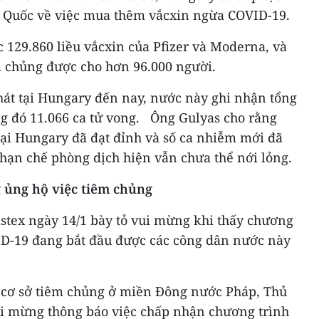
 Quốc về việc mua thêm vắcxin ngừa COVID-19.
129.860 liều vắcxin của Pfizer và Moderna, và
m chủng được cho hơn 96.000 người.
hát tại Hungary đến nay, nước này ghi nhận tổng
ng đó 11.066 ca tử vong. Ông Gulyas cho rằng
tại Hungary đã đạt đỉnh và số ca nhiễm mới đã
hạn chế phòng dịch hiện vẫn chưa thể nới lỏng.
 ủng hộ việc tiêm chủng
astex ngày 14/1 bày tỏ vui mừng khi thấy chương
ID-19 đang bắt đầu được các công dân nước này
ột cơ sở tiêm chủng ở miền Đông nước Pháp, Thủ
vui mừng thông báo việc chấp nhận chương trình