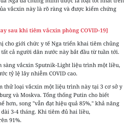
ủa Nga đã chứng minh được là loại tốt nhất trên
 của vắcxin này là rõ ràng và được kiểm chứng
gay sau khi tiêm vắcxin phòng COVID-19]
hị cho giới chức y tế Nga triển khai tiêm chủng
 tất cả người dân nước này bắt đầu từ tuần tới.
sàng vắcxin Sputnik-Light liệu trình một liều,
ước tỷ lệ lây nhiễm COVID cao.
 thử loại vắcxin một liệu trình này tại 3 cơ sở y
sburg và Moskva. Tổng thống Putin cho biết
thể hơn, song "vẫn đạt hiệu quả 85%," khả năng
dài 3-4 tháng. Khi tiêm đủ hai liều,
trên 91%.