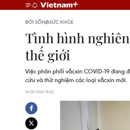
ĐỜI SỐNG
SỨC KHỎE
Tình hình nghiên
thế giới
Việc phân phối vắcxin COVID-19 đang đượ
cứu và thử nghiệm các loại vắcxin mới.
14/01/2021 15:02