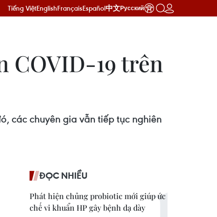
Tiếng Việt
English
Français
Español
中文
Русский
in COVID-19 trên
ó, các chuyên gia vẫn tiếp tục nghiên
ĐỌC NHIỀU
Phát hiện chủng probiotic mới giúp ức
chế vi khuẩn HP gây bệnh dạ dày