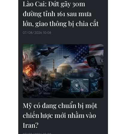
Lào Cai: Đứt gãy 30m
đường tỉnh 161 sau mưa
lớn, giao thông bị chia cắt
07/08/2026 10:08
Mỹ có đang chuẩn bị một
chiến lược mới nhằm vào
Iran?