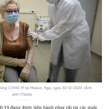
phòng COVID-19 tại Moskva, Nga, ngày 30/12/2020. (Ảnh:
AFP/TTXVN)
-19 đang được tiến hành rộng rãi tại các quốc