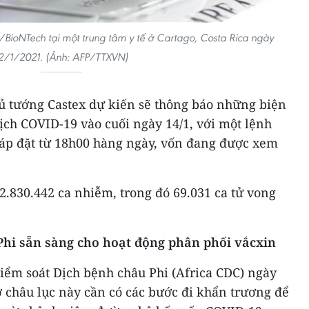
/BioNTech tại một trung tâm y tế ở Cartago, Costa Rica ngày
2/1/2021. (Ảnh: AFP/TTXVN)
ủ tướng Castex dự kiến sẽ thông báo những biện
ịch COVID-19 vào cuối ngày 14/1, với một lệnh
 áp đặt từ 18h00 hàng ngày, vốn đang được xem
2.830.442 ca nhiễm, trong đó 69.031 ca tử vong
Phi sẵn sàng cho hoạt động phân phối vắcxin
ểm soát Dịch bệnh châu Phi (Africa CDC) ngày
ở châu lục này cần có các bước đi khẩn trương để