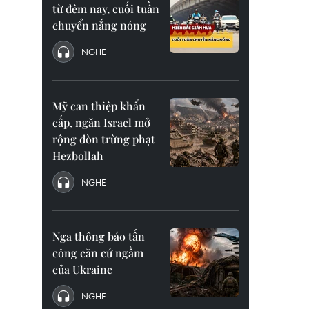
từ đêm nay, cuối tuần
chuyển nắng nóng
NGHE
Mỹ can thiệp khẩn
cấp, ngăn Israel mở
rộng đòn trừng phạt
Hezbollah
NGHE
Nga thông báo tấn
công căn cứ ngầm
của Ukraine
NGHE