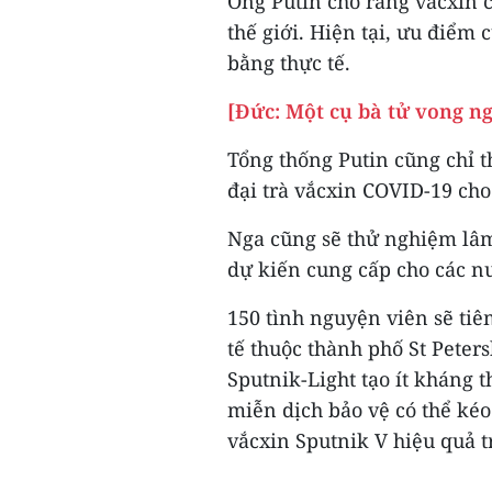
Ông Putin cho rằng vắcxin c
thế giới. Hiện tại, ưu điểm
bằng thực tế.
[Đức: Một cụ bà tử vong n
Tổng thống Putin cũng chỉ t
đại trà vắcxin COVID-19 cho
Nga cũng sẽ thử nghiệm lâm 
dự kiến cung cấp cho các n
150 tình nguyện viên sẽ tiêm
tế thuộc thành phố St Peter
Sputnik-Light tạo ít kháng 
miễn dịch bảo vệ có thể kéo 
vắcxin Sputnik V hiệu quả 