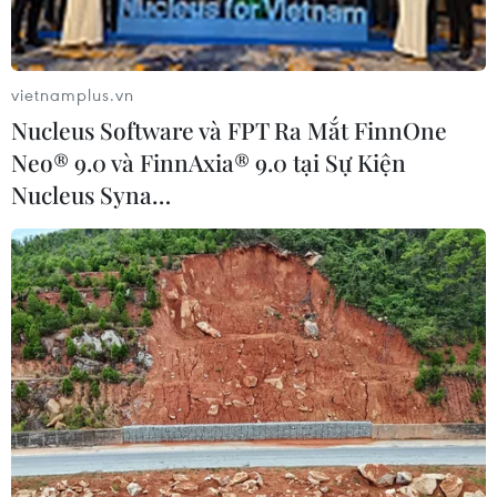
Xem thêm
vietnamplus.vn
Nucleus Software và FPT Ra Mắt FinnOne
Neo® 9.0 và FinnAxia® 9.0 tại Sự Kiện
CƠ QUAN CHỦ QUẢN: THÔNG TẤN XÃ VIỆT NAM
Nucleus Syna…
Tổng Biên tập: TRẦN TIẾN DUẨN
Phó Tổng Biên tập: NGUYỄN THỊ TÁM, KHÚC THANH
THỦY
Sở hữu trí tuệ
Quy định sử dụng
RSS
Hỗ trợ
Ngôn ngữ
TTXVN
Dịch vụ tin
Quảng cáo