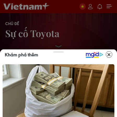
CHỦ ĐỀ
Sự cố Toyota
Khám phá thêm
Bê bối trong ngành ôtô Nhật Bản:
Toyota không phát hiện sai phạm
mới
05/07/2024 09:57
Kỹ sư tố giác lỗi xe Toyota VN bị đình
chỉ công tác