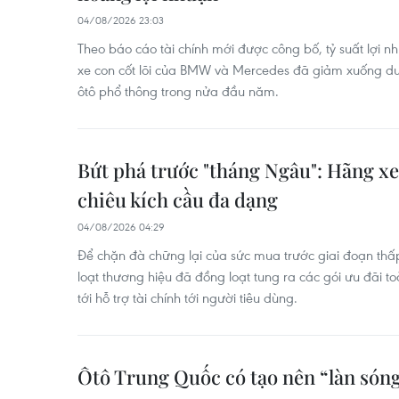
04/08/2026 23:03
Theo báo cáo tài chính mới được công bố, tỷ suất lợi 
xe con cốt lõi của BMW và Mercedes đã giảm xuống dư
ôtô phổ thông trong nửa đầu năm.
Bứt phá trước "tháng Ngâu": Hãng xe
chiêu kích cầu đa dạng
04/08/2026 04:29
Để chặn đà chững lại của sức mua trước giai đoạn th
loạt thương hiệu đã đồng loạt tung ra các gói ưu đãi t
tới hỗ trợ tài chính tới người tiêu dùng.
Ôtô Trung Quốc có tạo nên “làn sóng