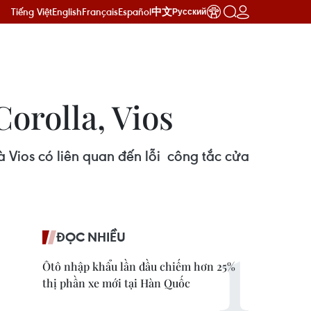
Tiếng Việt
English
Français
Español
中文
Русский
Corolla, Vios
à Vios có liên quan đến lỗi công tắc cửa
ĐỌC NHIỀU
Ôtô nhập khẩu lần đầu chiếm hơn 25%
thị phần xe mới tại Hàn Quốc