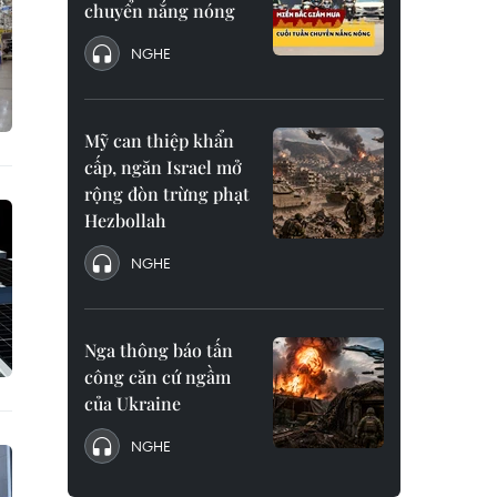
chuyển nắng nóng
NGHE
Mỹ can thiệp khẩn
cấp, ngăn Israel mở
rộng đòn trừng phạt
Hezbollah
NGHE
Nga thông báo tấn
công căn cứ ngầm
của Ukraine
NGHE