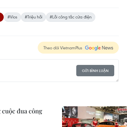
#Vios
#Triệu hồi
#Lỗi công tắc cửa điện
Theo dõi VietnamPlus
GỬI BÌNH LUẬN
 cuộc đua công