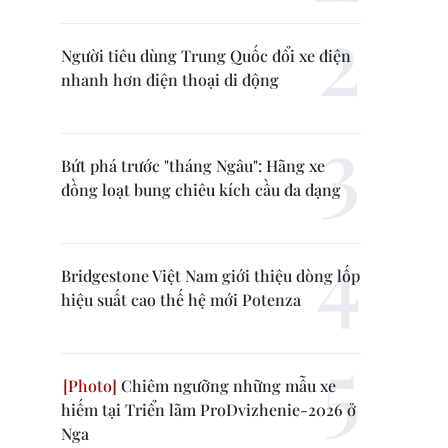
Người tiêu dùng Trung Quốc đổi xe điện
nhanh hơn điện thoại di động
Bứt phá trước "tháng Ngâu": Hãng xe
đồng loạt bung chiêu kích cầu đa dạng
Bridgestone Việt Nam giới thiệu dòng lốp
hiệu suất cao thế hệ mới Potenza
Chiêm ngưỡng những mẫu xe
hiếm tại Triển lãm ProDvizhenie-2026 ở
Nga