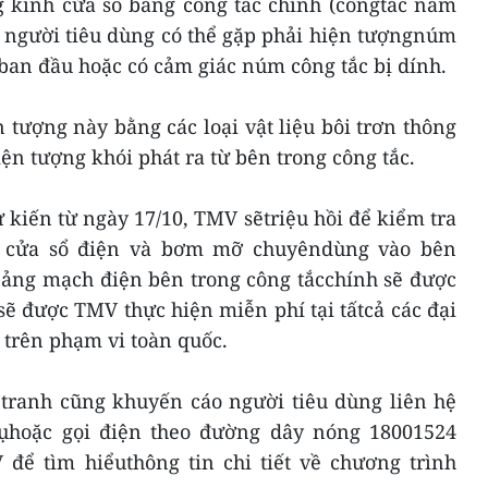
g kính cửa sổ bằng công tắc chính (côngtắc nằm
), người tiêu dùng có thể gặp phải hiện tượngnúm
í ban đầu hoặc có cảm giác núm công tắc bị dính.
tượng này bằng các loại vật liệu bôi trơn thông
iện tượng khói phát ra từ bên trong công tắc.
ự kiến từ ngày 17/10, TMV sẽtriệu hồi để kiểm tra
n cửa sổ điện và bơm mỡ chuyêndùng vào bên
 bảng mạch điện bên trong công tắcchính sẽ được
sẽ được TMV thực hiện miễn phí tại tấtcả các đại
 trên phạm vi toàn quốc.
 tranh cũng khuyến cáo người tiêu dùng liên hệ
 vụhoặc gọi điện theo đường dây nóng 18001524
 để tìm hiểuthông tin chi tiết về chương trình