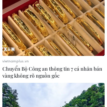
số thí sinh của cả nước.
vietnamplus.vn
Chuyển Bộ Công an thông tin 7 cá nhân bán
vàng không rõ nguồn gốc
Thi tốt nghiệp THPT 2025: Tất cả các khâu
cần tuân thủ đúng 100% quy chế
13/06/2025 09:11