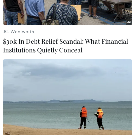
thi đông thứ hai cả nước.
JG Wentworth
$30k In Debt Relief Scandal: What Financial
Institutions Quietly Conceal
Thí sinh thi tốt nghiệp trung học phổ thông. (Ảnh: TTXVN)
Kỳ thi tốt nghiệp Trung học phổ thông năm 2025
là kỳ thi đầu tiên tổ chức theo Chương trình giáo