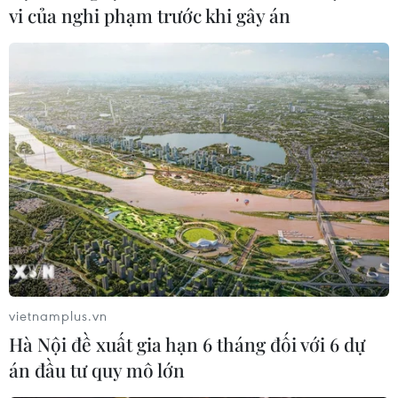
vi của nghi phạm trước khi gây án
chế
Vụ trường Chuyên Tuyên Quang: Việc tổ chức
thi lại trên cơ sở kết quả điều tra
Tổ chức thi lại cho 100% thí sinh tại điểm thi
Trường THPT Chuyên Tuyên Quang
Quảng Trị hủy các bài thi do vi phạm với 5 thí
sinh trong vụ tố cáo tiêu cực
vietnamplus.vn
Hà Nội đề xuất gia hạn 6 tháng đối với 6 dự
TIN LIÊN QUAN
án đầu tư quy mô lớn