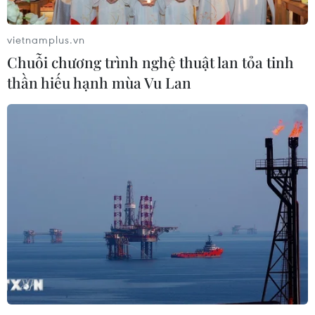
để xảy ra bất cứ tiêu cực nào trong tất cả các
khâu.
vietnamplus.vn
Chuỗi chương trình nghệ thuật lan tỏa tinh
thần hiếu hạnh mùa Vu Lan
(TTXVN/Vietnam+)