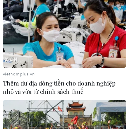
Năm học 2026-2027: Không dạy
trước lớp 1, đẩy mạnh STEM, AI và
tiếng Anh
09/08/2026 14:49
Tạm đình chỉ công tác đối với Giám
đốc Sở Giáo dục và Đào tạo tỉnh
Tuyên Quang
vietnamplus.vn
09/08/2026 14:38
Thêm dư địa dòng tiền cho doanh nghiệp
nhỏ và vừa từ chính sách thuế
Trường đại học sư phạm đầu tiên
công bố điểm chuẩn năm 2026
09/08/2026 09:43