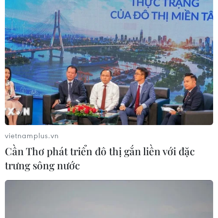
2026-2027
07/08/2026 08:02
Thi lại tại Trường THPT Chuyên
Tuyên Quang: Thay nhân sự làm
công tác thi
07/08/2026 07:41
Đắk Lắk bảo đảm điều kiện học tập
cho học sinh vùng biên
vietnamplus.vn
07/08/2026 07:35
Cần Thơ phát triển đô thị gắn liền với đặc
trưng sông nước
Cơ cấu, số lượng, chế độ với hiệu
trưởng, hiệu phó khi sắp xếp cơ sở
giáo dục