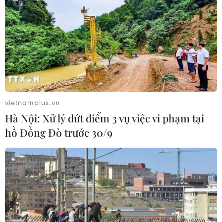
Trong bối cảnh có nhiều điểm đặc biệt, công tác tổ chức
thi tốt nghiệp THPT cần tuyệt đối đảm bảo an ninh, an
toàn, bảo mật; không được sáng tạo, ở tất cả các khâu
cần phải tuân thủ đúng quy chế.
vietnamplus.vn
Hà Nội: Xử lý dứt điểm 3 vụ việc vi phạm tại
hồ Đồng Đò trước 30/9