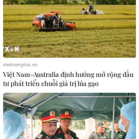
Quy định nguyên tắc hoạt động của
Ban Chỉ đạo Trung ương phòng,
chống ma túy
10/08/2026 12:00
Đẩy nhanh tiến độ cao tốc CT.07
đoạn Hà Nội-Thái Nguyên-Chợ Mới
vietnamplus.vn
10/08/2026 11:29
Việt Nam-Australia định hướng mở rộng đầu
tư phát triển chuỗi giá trị lúa gạo
Quảng Ngãi tăng tốc hoàn thành 4
trường nội trú vùng biên trước 25/8
10/08/2026 11:21
Phát triển Đại học Quốc gia Hà Nội