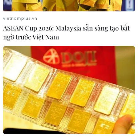
phí
10/08/2026 10:29
vietnamplus.vn
ASEAN Cup 2026: Malaysia sẵn sàng tạo bất
Tìm thấy người đàn ông đi rừng
ngờ trước Việt Nam
nhiều ngày không về
10/08/2026 10:19
Xem thêm
CƠ QUAN CHỦ QUẢN: THÔNG TẤN XÃ VIỆT NAM
Tổng Biên tập: TRẦN TIẾN DUẨN