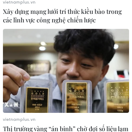
vietnamplus.vn
Xây dựng mạng lưới trí thức kiều bào trong
các lĩnh vực công nghệ chiến lược
Gia Lai đón phụ nữ mang thai và trẻ em từ
vùng dịch về địa phương
31/08/2021 07:35
Rạng sáng 31/8, 24 công dân đặc biệt của Gia Lai,
gồm 22 phụ nữ mang thai và 2 trẻ em dưới 6 tuổi được
tỉnh Gia Lai tổ chức đón từ tỉnh Bình Dương đưa về khu
cách ly tập trung.
vietnamplus.vn
Thị trường vàng “án binh” chờ đợi số liệu lạm