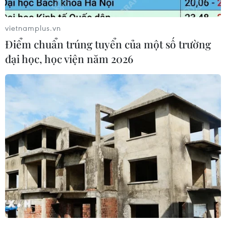
Ngày 11/9, Sở Lao động-Thương binh và Xã hội
vietnamplus.vn
Thành phố Hồ Chí Minh đã có thông tin về
Điểm chuẩn trúng tuyển của một số trường
những vấn đề liên quan đến công tác chăm lo
đại học, học viện năm 2026
cho trẻ em bị ảnh hưởng bởi dịch COVID-19 trên
địa bàn thành phố.
Theo ông Lê Minh Tấn, Giám đốc Sở Lao động-
Thương binh và Xã hội Thành phố Hồ Chí Minh,
căn cứ vào Nghị quyết 09 của Hội đồng nhân
dân thành phố và Công văn 2512 về việc triển
khai một số chính sách hỗ trợ người lao động và
người sử dụng lao động gặp khó khăn do đại
dịch COVID-19 và theo Nghị quyết 68, Quyết
định 23 của Chính phủ, những trẻ em dưới 16
tuổi (theo quy định của Luật Trẻ em) đang điều