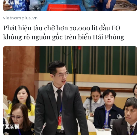
#luật trẻ em
#hoàn cảnh khó khăn
Tp. Hồ Chí Minh
vietnamplus.vn
Phát hiện tàu chở hơn 70.000 lít dầu FO
không rõ nguồn gốc trên biển Hải Phòng
Theo dõi VietnamPlus
TIN LIÊN QUAN