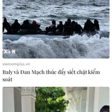
Hơn 200 đại biểu trong và ngoài nước tham dự Hội
nghị trực tuyến đánh giá, triển khai một số giải pháp
bảo vệ, chăm sóc, giáo dục trẻ trong đại dịch COVID-19,
theo hình thức trực tuyến.
vietnamplus.vn
Italy và Đan Mạch thúc đẩy siết chặt kiểm
soát