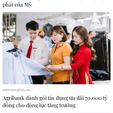
phát của Mỹ
Bảo vệ trẻ em trong đại dịch: Cần sớm
tiêm vaccine COVID-19
08/09/2021 08:34
vietnamplus.vn
Đại dịch đã khiến nhiều trẻ em bị ảnh hưởng nghiêm
Agribank dành gói tín dụng ưu đãi 70.000 tỷ
trọng cả về thể chất lẫn tinh thần, bị suy giảm nguồn
đồng cho động lực tăng trưởng
nuôi dưỡng, học trực tuyến kéo dài, nhiều trẻ mồ côi cả