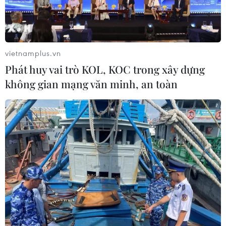
vietnamplus.vn
Phát huy vai trò KOL, KOC trong xây dựng
không gian mạng văn minh, an toàn
(TTXVN/Vietnam+)
#hỗ trợ trẻ em
#miễn học phí
#covid 19