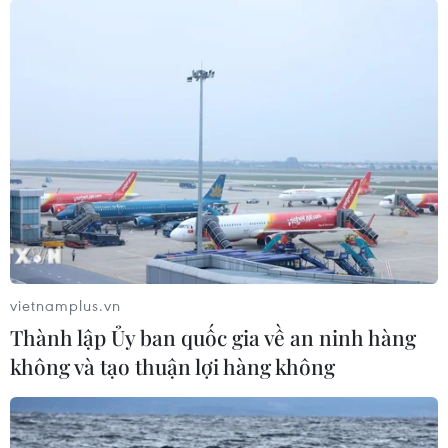
cha lẫn mẹ, không người chăm sóc...
vietnamplus.vn
Thành lập Ủy ban quốc gia về an ninh hàng
không và tạo thuận lợi hàng không
Nhanh chóng triển khai các chính sách hỗ
trợ trẻ em trong dịch
08/09/2021 10:47