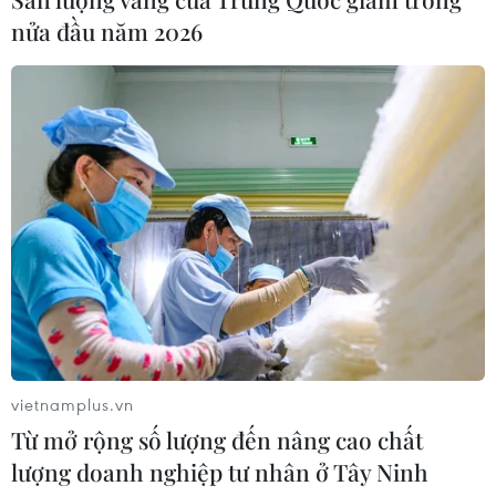
nửa đầu năm 2026
Mở 1 cửa xả đáy hồ thủy điện Hòa
Bình vào 16 giờ ngày 6/8
06/08/2026 06:28
Đầu tư hơn 6.209 tỷ đồng hoàn thiện
hạ tầng dùng chung Bến cảng Liên
Chiểu
06/08/2026 06:28
Thêm một nhóm dàn cảnh cướp giật
tại khu Tân Huê Viên sa lưới
vietnamplus.vn
06/08/2026 05:57
Từ mở rộng số lượng đến nâng cao chất
lượng doanh nghiệp tư nhân ở Tây Ninh