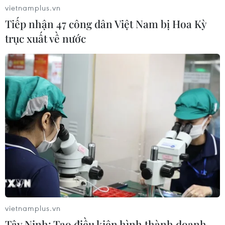
vietnamplus.vn
Tiếp nhận 47 công dân Việt Nam bị Hoa Kỳ
trục xuất về nước
Tiêm vaccine cho người nghèo: Niềm vui
giữa bộn bề khó khăn
27/07/2021 06:54
Đến thời điểm hiện tại, Thành phố Hồ Chí Minh đã tiêm
hơn 170.000 liều vaccine phòng COVID-19 đợt 5, đạt
60% so với công suất dự kiến.
vietnamplus.vn
Tây Ninh: Tạo điều kiện hình thành doanh