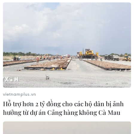
chóng ổn định tình hình, tổ chức lại cuộc sống."
vietnamplus.vn
Hỗ trợ hơn 2 tỷ đồng cho các hộ dân bị ảnh
hưởng từ dự án Cảng hàng không Cà Mau