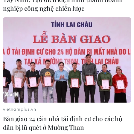
nghiệp công nghệ chiến lược
TP Hồ Chí Minh giữa những ngày giãn
cách: Tinh thần quyết tâm cao độ
27/07/2021 07:20
vietnamplus.vn
Thủ tướng Phạm Minh Chính nhấn mạnh "Chính phủ
Bàn giao 24 căn nhà tái định cư cho các hộ
tiếp tục chia sẻ, tạo điều kiện tối đa để Thành phố Hồ
dân bị lũ quét ở Mường Than
Chí Minh và các tỉnh sớm đầy lùi dịch bệnh, nhanh