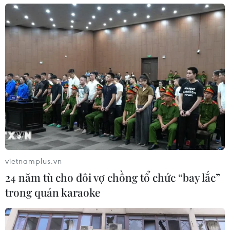
Thay mặt lãnh đạo Thành phố Hồ Chí Minh, ông
Nguyễn Văn Nên đã gửi lời cám ơn đến các tổ
chức tôn giáo, nhân sỹ trí thức, chuyên gia, nhà
khoa học, doanh nghiệp, các nhà hảo tâm đã
đồng hành cùng thành phố, hỗ trợ trang thiết bị
y tế, tình nguyện tham gia tuyến đầu chăm sóc,
điều trị bệnh nhân COVID-19./.
(TTXVN/Vietnam+)
vietnamplus.vn
24 năm tù cho đôi vợ chồng tổ chức “bay lắc”
trong quán karaoke