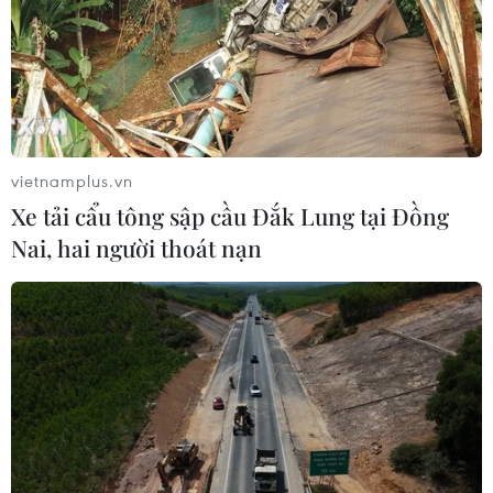
Sở Y tế TP.HCM đã cùng ra lời kêu gọi lực lượng y tế
công lập và tư nhân, y, bác sỹ đã nghỉ hưu tham gia
chống dịch COVID-19.
vietnamplus.vn
Xe tải cẩu tông sập cầu Đắk Lung tại Đồng
Nai, hai người thoát nạn