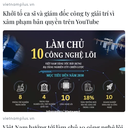
vietnamplus.vn
trị giá 1675 tỷ đồng.
Khởi tố ca sĩ và giám đốc công ty giải trí vì
Bên cạnh đó, các địa phương cũng đã chủ động
xâm phạm bản quyền trên YouTube
vận động các mạnh thường quân, các tổ chức,
doanh nghiệp đóng góp chăm lo cho các đối
tượng khó khăn với tổng kinh phí trên 235 tỷ
đồng.
Dù đối mặt với những khó khăn do dịch bệnh
nhưng với sự đoàn kết "Chung một tấm lòng,"
tinh thần "Chống dịch như chống giặc" và sự
động viên, ủng hộ quý báu của Đảng bộ, chính
quyền, Mặt trận Tổ quốc và các đoàn thể, nhân
dân các tỉnh thành hướng về thành phố mang
tên Bác, Đảng bộ và nhân dân Thành phố Hồ
vietnamplus.vn
Chí Minh sẽ có thêm sức mạnh, động lực vững
Việt Nam hướng tới làm chủ 10 công nghệ lõi