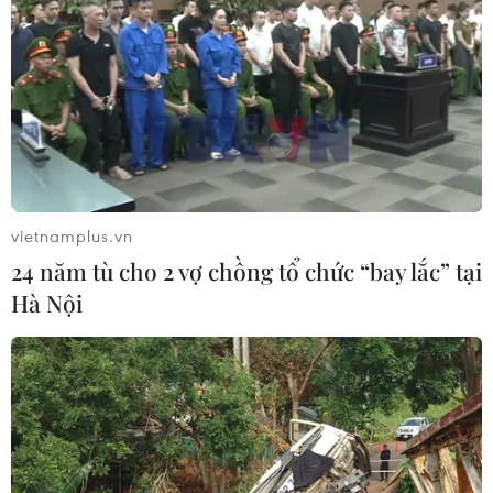
TIN LIÊN QUAN
vietnamplus.vn
24 năm tù cho 2 vợ chồng tổ chức “bay lắc” tại
Hà Nội
TP.HCM kêu gọi bác sỹ nghỉ hưu tham gia
chống dịch COVID-19
24/07/2021 14:14
Bộ phận thường trực đặc biệt của Bộ Y tế tại TP.HCM và