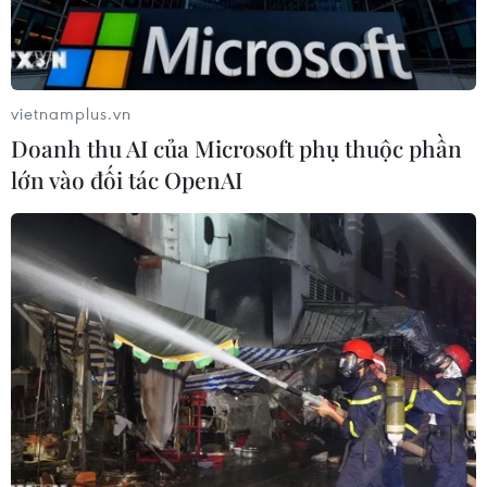
TP.HCM.
vietnamplus.vn
Doanh thu AI của Microsoft phụ thuộc phần
lớn vào đối tác OpenAI
Gian hàng 'Siêu thị mini 0 đồng' của Liên đoàn Lao động quận
Bình Thạnh phục vụ cho cho công nhân lao động có hoàn cảnh
khó khăn. (Ảnh: Thanh Vũ/TTXVN)
Có thể nói, áp dụng Chỉ thị 16 là một quyết định