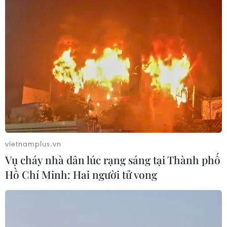
cuộc sống bình thường. Vì vậy, người dân nói
chung, tăng ni, phật tử tại thành phố nói riêng
rất đồng tình, ủng hộ và tuân thủ nghiêm chỉnh
các chỉ đạo, biện pháp phòng dịch mà thành
phố đề ra.
Cùng chung tay với người dân thành phố, rất
nhiều nghệ sỹ đã lên đường giúp đỡ người dân,
tham gia hỗ trợ tuyến đầu chống dịch.
[TP Hồ Chí Minh giữa những ngày giãn cách:
vietnamplus.vn
Tinh thần quyết tâm cao độ]
Vụ cháy nhà dân lúc rạng sáng tại Thành phố
Các ca sỹ Phương Thanh, Nguyễn Phi Hùng,
Hồ Chí Minh: Hai người tử vong
Quốc Đại, MC Quỳnh Hoa, nghệ sỹ saxophone
Trần Mạnh Tuấn... đã tổ chức biểu diễn cổ vũ
lực lượng y tế, bệnh nhân tại các bệnh viện dã
chiến số 6, 7, 8, Củ Chi. Diễn viên Thái Thanh