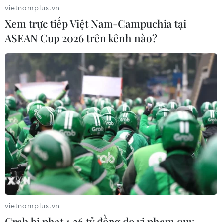
vietnamplus.vn
Xem trực tiếp Việt Nam-Campuchia tại
ASEAN Cup 2026 trên kênh nào?
TIN CÙNG CHUYÊN MỤC
Bản Lồng - nơi văn hóa Mông hòa
nhịp cùng du lịch cộng đồng giữa
cổng trời Pha Đin
07/08/2026 08:31
Báo Argentina nói ngành vật liệu
công nghệ cao Việt Nam "hút" đầu tư
nước ngoài
05/08/2026 03:11
vietnamplus.vn
Nâng cao nhận thức về vai trò chủ
Grab bị phạt 1,36 tỷ đồng do vi phạm quy