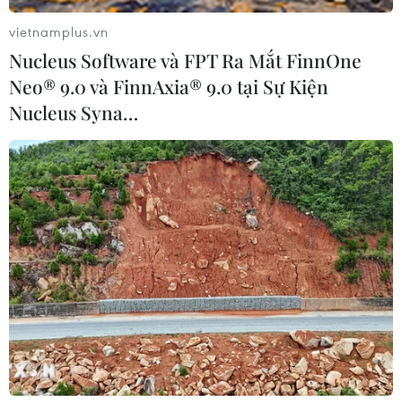
vietnamplus.vn
Nucleus Software và FPT Ra Mắt FinnOne
Neo® 9.0 và FinnAxia® 9.0 tại Sự Kiện
Nucleus Syna…
Tưởng nhớ tác giả của ‘Khúc hát sông quê’
qua tuyển tập đặc sắc
25/12/2019 13:24
Bạn bè, đồng nghiệp và những người yêu mến, trân
trọng tài năng của tác giả “Đôi mắt đò ngang” đã cùng