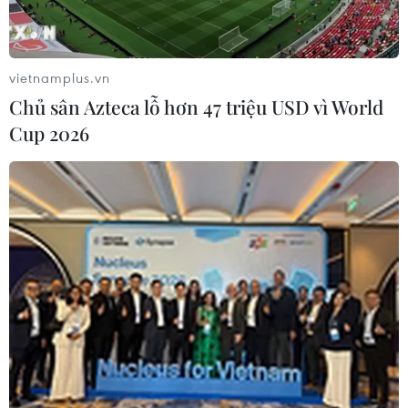
vietnamplus.vn
Chủ sân Azteca lỗ hơn 47 triệu USD vì World
Cup 2026
Chương trình nghệ thuật 'Sáng mãi
truyền thống Bộ đội Cụ Hồ'
21/12/2019 15:01
Chương trình nghệ thuật gồm ba phần “Vì Tổ quốc
chúng tôi lên đường,” “Miền Nam thành đồng Tổ quốc”
và “Quân đội ta trung với Đảng, hiếu với dân” giới thiệu
đến khán giả nhiều tiết mục ca múa nhạc.