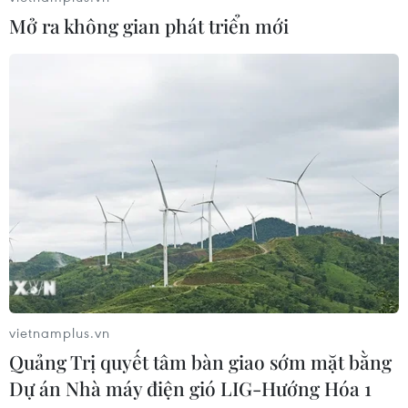
Đổi mới phương thức quản trị, đẩy
Mở ra không gian phát triển mới
mạnh chuyển đổi số trong hoạt động
xuất bản
21/07/2026 12:52
Sử dụng AI minh bạch, an toàn và có
trách nhiệm trong hoạt động báo chí
21/07/2026 10:49
Quan hệ đặc biệt Việt Nam-Lào sẽ
mãi phát triển đi vào chiều sâu
20/07/2026 10:02
vietnamplus.vn
Quảng Trị quyết tâm bàn giao sớm mặt bằng
Dự án Nhà máy điện gió LIG-Hướng Hóa 1
Xem thêm