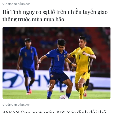
chung tay thực hiện “Tuyển tập Nguyễn Trọng Tạo” để
vietnamplus.vn
tưởng nhớ ông.
Hà Tĩnh nguy cơ sạt lở trên nhiều tuyến giao
thông trước mùa mưa bão
73 tác phẩm được trao Giải thưởng Văn
vietnamplus.vn
học nghệ thuật năm 2019
ASEAN Cup 2026 ngày 8/8: Xác định đối thủ