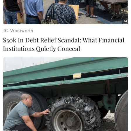
JG Wentworth
$30k In Debt Relief Scandal: What Financial
Institutions Quietly Conceal
Thượng tướng Nguyễn Trọng Nghĩa, Phó Chủ nhiệm TCCT
Quân đội nhân dân Việt Nam và Phó Trưởng Ban thường trực
Ban Tuyên giáo Trung ương Võ Văn Phuông trao giải A cho các
tác giả đoạt giải. (Ảnh: Lâm Khánh/TTXVN)
Lễ Tổng kết, tuyển chọn và trao giải thưởng văn
học nghệ thuật, báo chí về đề tài lực lượng vũ