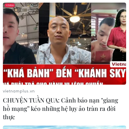
CƠ QUAN CHỦ QUẢN: THÔNG TẤN XÃ VIỆT NAM
Tổng Biên tập: TRẦN TIẾN DUẨN
Phó Tổng Biên tập: NGUYỄN THỊ TÁM, KHÚC THANH
THỦY
Sở hữu trí tuệ
Quy định sử dụng
vietnamplus.vn
RSS
Hỗ trợ
CHUYỆN TUẦN QUA: Cảnh báo nạn "giang
hồ mạng” kéo những hệ lụy ảo tràn ra đời
Ngôn ngữ
TTXVN
thực
Dịch vụ tin
Quảng cáo