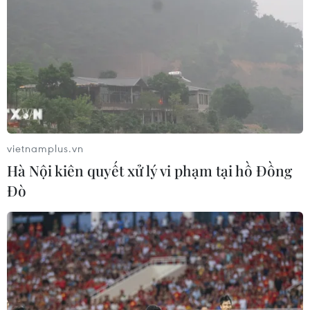
vietnamplus.vn
Hà Nội kiên quyết xử lý vi phạm tại hồ Đồng
Đò