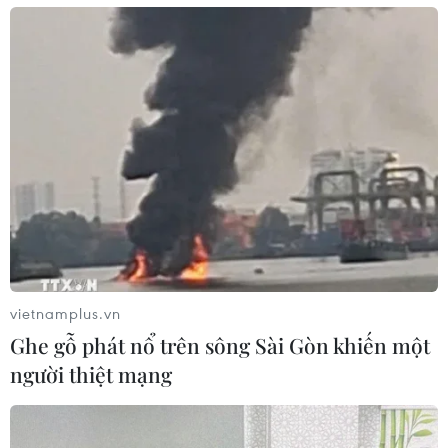
Giới thiệu sách về đường lối quân sự của
Đảng trong 90 năm qua
05/02/2020 05:25
Cuốn sách "Đường lối quân sự của Đảng-Lịch sử hình
thành, phát triển và nội dung cơ bản" đem lại một cái
nhìn toàn cảnh về cơ sở, quá trình hình thành và phát
triển đường lối quân sự của Đảng.
vietnamplus.vn
Ghe gỗ phát nổ trên sông Sài Gòn khiến một
người thiệt mạng