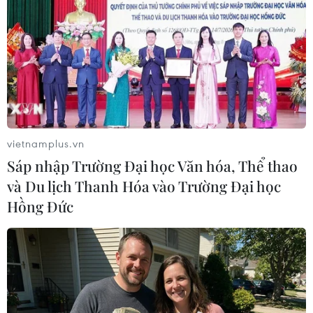
vietnamplus.vn
Sáp nhập Trường Đại học Văn hóa, Thể thao
và Du lịch Thanh Hóa vào Trường Đại học
Hồng Đức
#Giải thưởng
#lực lượng vũ trang
#Chiến tranh cách mạng
#Ảnh báo chí
#Bộ Quốc phòng
TP. Hà Nội