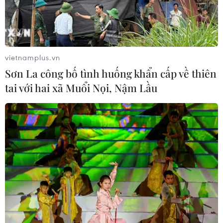
vietnamplus.vn
Sơn La công bố tình huống khẩn cấp về thiên
tai với hai xã Muổi Nọi, Nậm Lầu