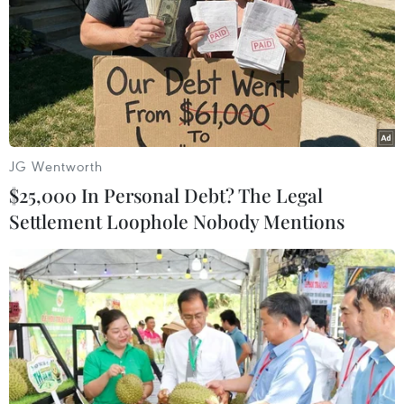
Theo dõi VietnamPlus
JG Wentworth
$25,000 In Personal Debt? The Legal
TIN LIÊN QUAN
Settlement Loophole Nobody Mentions