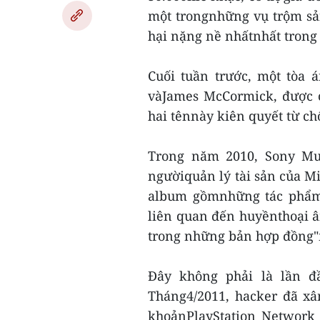
một trongnhững vụ trộm s
hại nặng nề nhấtnhất trong 
Cuối tuần trước, một tòa 
vàJames McCormick, được ch
hai tênnày kiên quyết từ ch
Trong năm 2010, Sony Mus
ngườiquản lý tài sản của Mi
album gồmnhững tác phẩm 
liên quan đến huyềnthoại 
trong những bản hợp đồng"n
Đây không phải là lần đầ
Tháng4/2011, hacker đã xâ
khoảnPlayStation Network 