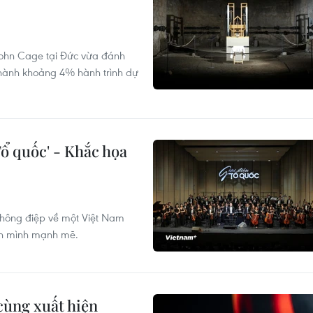
John Cage tại Đức vừa đánh
hành khoảng 4% hành trình dự
Tổ quốc' - Khắc họa
 thông điệp về một Việt Nam
ơn mình mạnh mẽ.
cùng xuất hiện