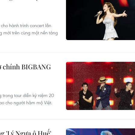
ho hành trình concert lần
g mới trên cùng một nền tảng
trợ chính BIGBANG
trong tour diễn kỷ niệm 20
ao cho người hâm mộ Việt.
g 'Lý Ngựa ô Huế'