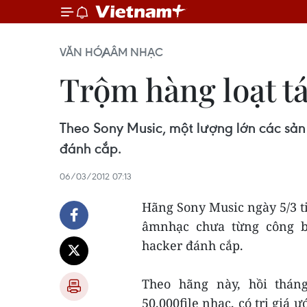
VĂN HÓA
ÂM NHẠC
Trộm hàng loạt t
Theo Sony Music, một lượng lớn các sả
đánh cắp.
06/03/2012 07:13
Hãng Sony Music ngày 5/3 ti
âmnhạc chưa từng công b
hacker đánh cắp.
Theo hãng này, hồi tháng
50.000file nhạc, có trị giá