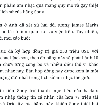
ản phẩm âm nhạc qua mạng quy mô và gây thiệt
lịch sử của hãng Sony.
án ở Anh đã xét xử hai đối tượng James Marks
o là có liên quan tới vụ việc trên. Tuy nhiên,
ối mọi cáo buộc.
ic đã ký hợp đồng trị giá 250 triệu USD với
chael Jackson, theo đó hãng này sẽ phát hành 10
chưa từng công bố và nhiều điều thú vị khác
âm nhạc này. Bản hợp đồng này được xem là một
ặng đô" nhất trong lịch sử âm nhạc thế giới.
u tiên Sony trở thành mục tiêu của hacker.
m nhập thông tin cá nhân của hơn 77 triệu tài
và Qriocity của hãng này, khiến Sony thiệt hại