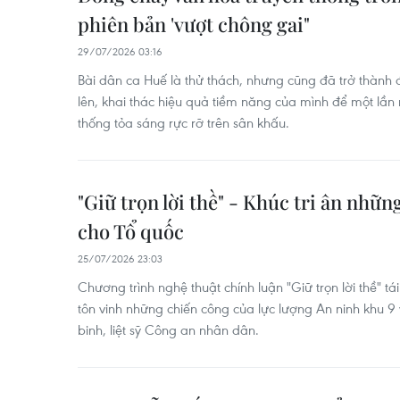
phiên bản 'vượt chông gai"
29/07/2026 03:16
Bài dân ca Huế là thử thách, nhưng cũng đã trở thành 
lên, khai thác hiệu quả tiềm năng của mình để một lần
thống tỏa sáng rực rỡ trên sân khấu.
"Giữ trọn lời thề" - Khúc tri ân nhữn
cho Tổ quốc
25/07/2026 23:03
Chương trình nghệ thuật chính luận "Giữ trọn lời thề" tá
tôn vinh những chiến công của lực lượng An ninh khu 9 
binh, liệt sỹ Công an nhân dân.