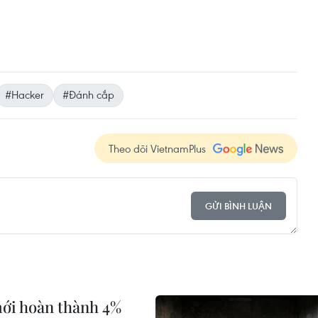
#Hacker
#Đánh cắp
Theo dõi VietnamPlus
GỬI BÌNH LUẬN
mới hoàn thành 4%