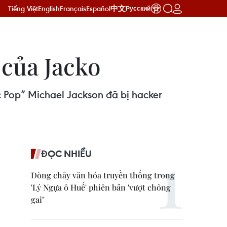
Tiếng Việt
English
Français
Español
中文
Русский
 của Jacko
 Pop” Michael Jackson đã bị hacker
ĐỌC NHIỀU
Dòng chảy văn hóa truyền thống trong
'Lý Ngựa ô Huế' phiên bản 'vượt chông
gai"