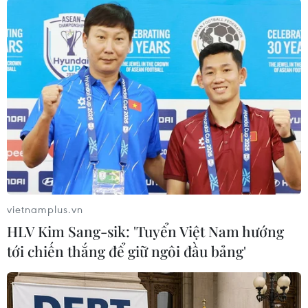
TIN CÙNG CHUYÊN MỤC
An Giang: Cháy lớn ở khu dân cư
khiến 5 căn nhà bị hư hại
06/08/2026 16:12
Tiếp tục đổi mới, nâng cao hiệu quả
công tác cai nghiện ma túy
vietnamplus.vn
06/08/2026 15:34
HLV Kim Sang-sik: 'Tuyển Việt Nam hướng
tới chiến thắng để giữ ngôi đầu bảng'
Khởi tố đối tượng giả danh Công an,
lừa đảo "chạy án" tại Đắk Lắk