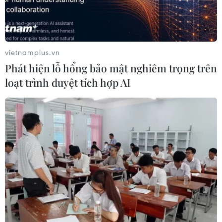
Cà Mau hợp nhất 4 trường cao đẳng,
tăng quy mô đào tạo nhân lực chất
lượng cao
vietnamplus.vn
06/08/2026 11:43
Phát hiện lỗ hổng bảo mật nghiêm trọng trên
loạt trình duyệt tích hợp AI
Chiến dịch 500 ngày đêm:
Điện Biên hoàn thành gần 90% thu
nhận mẫu ADN thân nhân liệt sỹ
06/08/2026 11:01
Cảnh báo mưa cường độ lớn trên
100mm tại Bắc Bộ, Thanh Hóa và
Nghệ An
06/08/2026 10:23