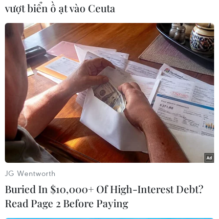
vượt biển ồ ạt vào Ceuta
#Trung tướng Phạm Hồng Sơn
#Huân chương
#Truy điệu
#An táng
Áo
JG Wentworth
Theo dõi VietnamPlus
Buried In $10,000+ Of High-Interest Debt?
Read Page 2 Before Paying