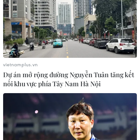
CƠ QUAN CHỦ QUẢN: THÔNG TẤN XÃ VIỆT NAM
Tổng Biên tập: TRẦN TIẾN DUẨN
Phó Tổng Biên tập: NGUYỄN THỊ TÁM, KHÚC THANH
THỦY
vietnamplus.vn
Dự án mở rộng đường Nguyễn Tuân tăng kết
Sở hữu trí tuệ
Quy định sử dụng
nối khu vực phía Tây Nam Hà Nội
RSS
Hỗ trợ
Ngôn ngữ
TTXVN
Dịch vụ tin
Quảng cáo
Liên hệ