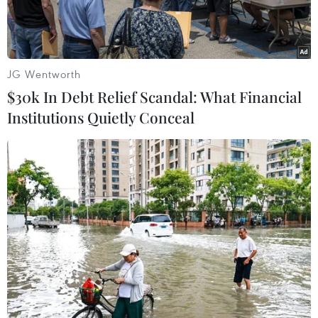
Nội; Đảng ủy, Hội đồng Nhândân, Ủy ban Nhân
dân, Ủy ban Trung ương Mặt trận Tổ quốc Việt
Nam, Hội Cựu Chiếnbinh phường Cửa Đông,
quận Hoàn Kiếm, thành phố Hà Nội và gia đình
JG Wentworth
thương tiếcbáo tin:
$30k In Debt Relief Scandal: What Financial
Institutions Quietly Conceal
Trung tướng, giáo sư, tiến sỹ khoa học quân sự
Phạm Hồng Sơn (tên khai sinh PhạmThành
Chính), sinh năm 1923 tại xã Hưng Nhân, huyện
Hưng Nguyên, tỉnh Nghệ An;trú tại số nhà 59A,
phố Lý Nam Đế, phường Cửa Đông, quận Hoàn
Kiếm, thành phố HàNội. Đảng viên Đảng Cộng
sản Việt Nam. Cán bộ Tiền khởi nghĩa. Nguyên:
Tham Mưutrưởng Quân khu Hữu Ngạn (nay là
Quân khu 3); Phó Viện trưởng Viện Khoa học
Quânsự; Phó Giám đốc Học viện Quân sự cấp