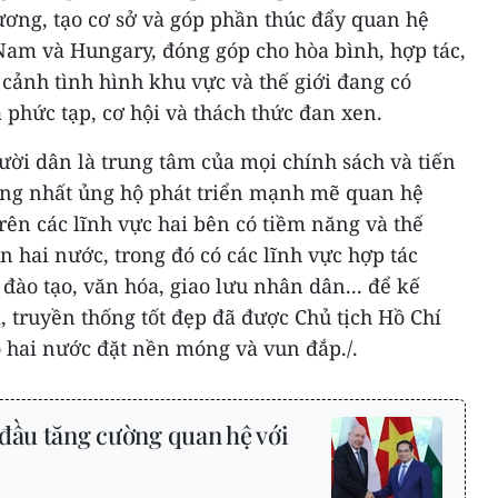
ơng, tạo cơ sở và góp phần thúc đẩy quan hệ
 Nam và Hungary, đóng góp cho hòa bình, hợp tác,
i cảnh tình hình khu vực và thế giới đang có
phức tạp, cơ hội và thách thức đan xen.
ời dân là trung tâm của mọi chính sách và tiến
hống nhất ủng hộ phát triển mạnh mẽ quan hệ
ên các lĩnh vực hai bên có tiềm năng và thế
n hai nước, trong đó có các lĩnh vực hợp tác
đào tạo, văn hóa, giao lưu nhân dân... để kế
ị, truyền thống tốt đẹp đã được Chủ tịch Hồ Chí
o hai nước đặt nền móng và vun đắp./.
đầu tăng cường quan hệ với