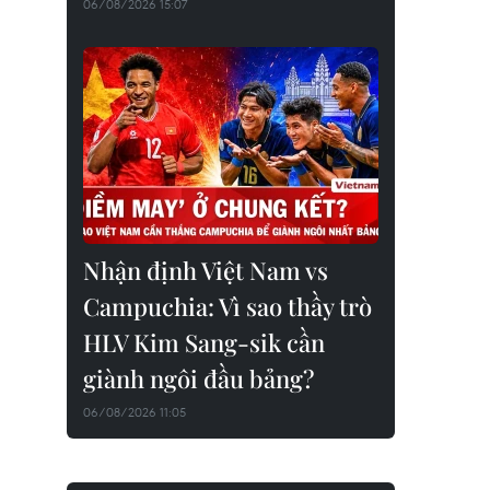
06/08/2026 15:07
Nhận định Việt Nam vs
Campuchia: Vì sao thầy trò
HLV Kim Sang-sik cần
giành ngôi đầu bảng?
06/08/2026 11:05