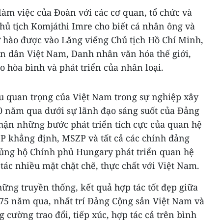
àm việc của Đoàn với các cơ quan, tổ chức và
hủ tịch Komjáthi Imre cho biết cá nhân ông và
ự hào được vào Lăng viếng Chủ tịch Hồ Chí Minh,
ân dân Việt Nam, Danh nhân văn hóa thế giới,
 hòa bình và phát triển của nhân loại.
 quan trọng của Việt Nam trong sự nghiệp xây
50 năm qua dưới sự lãnh đạo sáng suốt của Đảng
hận những bước phát triển tích cực của quan hệ
ZP khẳng định, MSZP và tất cả các chính đảng
ủng hộ Chính phủ Hungary phát triển quan hệ
tác nhiều mặt chặt chẽ, thực chất với Việt Nam.
hững truyền thống, kết quả hợp tác tốt đẹp giữa
 75 năm qua, nhất trí Đảng Cộng sản Việt Nam và
 cường trao đổi, tiếp xúc, hợp tác cả trên bình