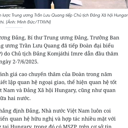
n lược Trung ương Trần Lưu Quang tiếp Chủ tịch Đảng Xã hội Hungar
hi. (Ảnh: Minh Đức/TTXVN)
g ương Đảng, Bí thư Trung ương Đảng, Trưởng Ban
ng ương Trần Lưu Quang đã tiếp Đoàn đại biểu
) do Chủ tịch Đảng Komjáthi Imre dẫn đầu thăm
ngày 2-7/6/2025.
ánh giá cao chuyến thăm của Đoàn trong năm
ết lập quan hệ ngoại giao, thể hiện quan hệ tốt
ệt Nam và Đảng Xã hội Hungary, cũng như quan
iữa hai nước.
hẳng định Đảng, Nhà nước Việt Nam luôn coi
iển quan hệ hữu nghị và hợp tác nhiều mặt với
 tại Hungary, trong đó có MSZP, trên cơ sở tin