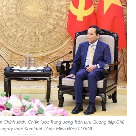
n Chính sách, Chiến lược Trung ương Trần Lưu Quang tiếp Chủ
Hungary Imre Komjáthi. (Ảnh: Minh Đức/TTXVN)