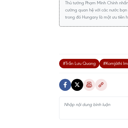
Thủ tướng Phạm Minh Chính nhấn 
cường quan hệ với các nước bạn 
trong đó Hungary là một ưu tiên 
#Trần Lưu Quang
#Komjáthi Im