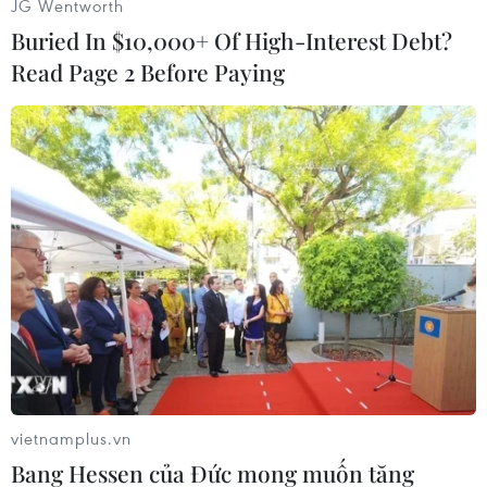
JG Wentworth
Buried In $10,000+ Of High-Interest Debt?
Read Page 2 Before Paying
#Venezuela
#Độc quyền
#Cáo buộc
#Lạm phát
#Hàng hóa
Áo
Italy
Venezuela
vietnamplus.vn
Bang Hessen của Đức mong muốn tăng