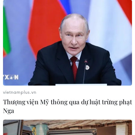
căng thẳng
07/08/2026 23:53
Việt Nam khẳng định vị thế tại triển
lãm thương mại quốc tế của Ấn Độ
07/08/2026 23:08
Xây dựng và phát triển Việt Nam trở
thành quốc gia biển mạnh
vietnamplus.vn
07/08/2026 22:30
Thượng viện Mỹ thông qua dự luật trừng phạt
Nga
Ngân hàng Trung ương Trung Quốc
mua thêm 20 tấn vàng trong tháng 7