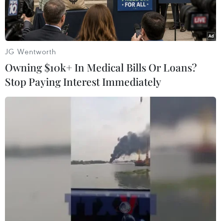
và cho biết sẽsung công tài sản của hãng sau khi
phát hiện 210 tấn sữa bột trong một kho hàng.
Tuyên bố trên của ông Chavez được đưa ra chưa
JG Wentworth
đầy một tuần sau khiVenezuela áp dụng một
Owning $10k+ In Medical Bills Or Loans?
luật mới về quản lý hàng hóa và dịch vụ nhằm
Stop Paying Interest Immediately
kiểm soát giácả để đối phó với lạm phát leo
thang.
Theo nhà lãnh đạo Venezuela, hãng tư nhân
Parmalat đã độc quyền hoạt độngcung cấp sữa
và các cơ quan chức năng đang tiến hành
những thủ tục can thiệp vàsung công tài sản của
hãng.
Các nhà chức trách Venezuela đã phát hiện 210