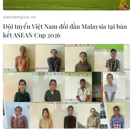
Hà Nội kiên quyết xử lý vi phạm tại
hồ Đồng Đò
vietnamplus.vn
08/08/2026 03:29
Đội tuyển Việt Nam đối đầu Malaysia tại bán
kết ASEAN Cup 2026
Nghệ An: OCOP đã có thương hiệu,
vì sao nông sản vẫn lo đầu ra?
08/08/2026 03:28
Quảng Trị quyết tâm bàn giao sớm
mặt bằng Dự án Nhà máy điện gió
LIG-Hướng Hóa 1
08/08/2026 02:33
Chủ tịch Quốc hội dự kỷ