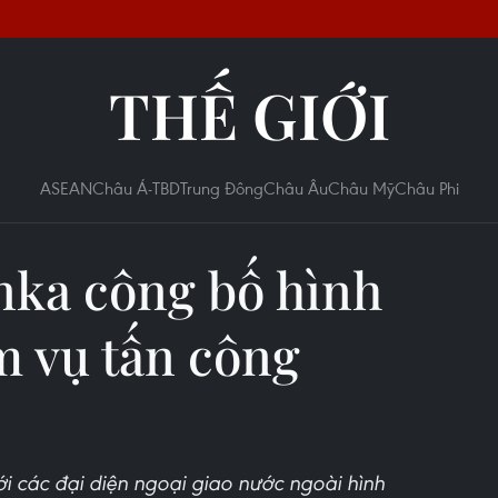
THẾ GIỚI
ASEAN
Châu Á-TBD
Trung Đông
Châu Âu
Châu Mỹ
Châu Phi
anka công bố hình
m vụ tấn công
i các đại diện ngoại giao nước ngoài hình