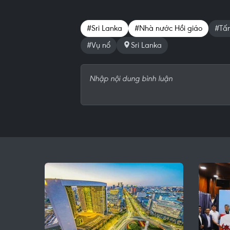
#Sri Lanka
#Nhà nước Hồi giáo
#Tấ
#Vụ nổ
Sri Lanka