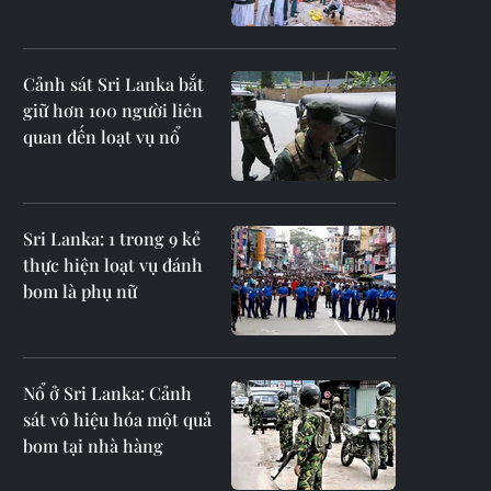
Cảnh sát Sri Lanka bắt
giữ hơn 100 người liên
quan đến loạt vụ nổ
Sri Lanka: 1 trong 9 kẻ
thực hiện loạt vụ đánh
bom là phụ nữ
Nổ ở Sri Lanka: Cảnh
sát vô hiệu hóa một quả
bom tại nhà hàng