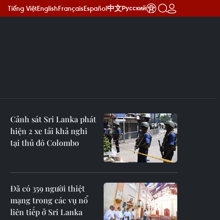
Tiếng Việt
English
Français
Español
中文
Русский
Cảnh sát Sri Lanka phát
hiện 2 xe tải khả nghi
tại thủ đô Colombo
Đã có 359 người thiệt
mạng trong các vụ nổ
liên tiếp ở Sri Lanka