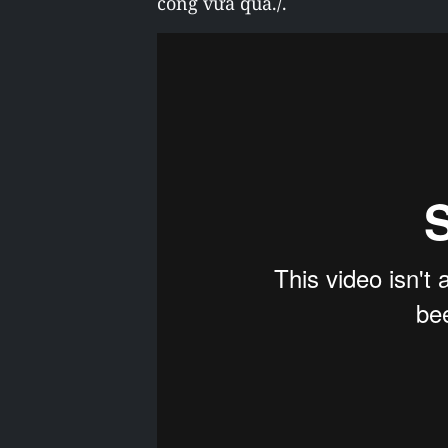
công vừa qua./.