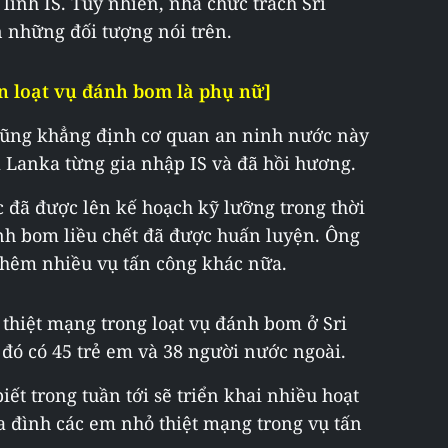
 lĩnh IS. Tuy nhiên, nhà chức trách Sri
 những đối tượng nói trên.
ện loạt vụ đánh bom là phụ nữ]
cũng khẳng định cơ quan an ninh nước này
 Lanka từng gia nhập IS và đã hồi hương.
c đã được lên kế hoạch kỹ lưỡng trong thời
nh bom liều chết đã được huấn luyện. Ông
thêm nhiều vụ tấn công khác nữa.
thiệt mạng trong loạt vụ đánh bom ở Sri
 đó có 45 trẻ em và 38 người nước ngoài.
ết trong tuần tới sẽ triển khai nhiều hoạt
ia đình các em nhỏ thiệt mạng trong vụ tấn