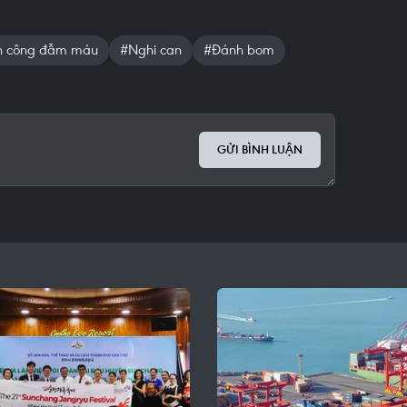
n công đẫm máu
#Nghi can
#Đánh bom
GỬI BÌNH LUẬN