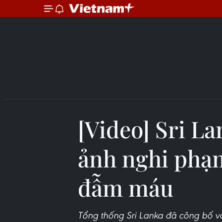
[Video] Sri L
ảnh nghi phạ
đẫm máu
Tổng thống Sri Lanka đã công bố vớ