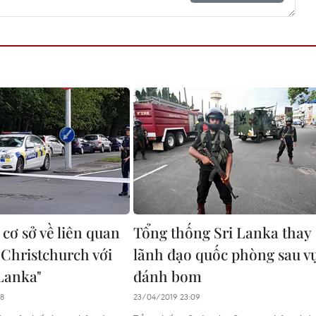
cơ sở về liên quan
Tổng thống Sri Lanka thay
 Christchurch với
lãnh đạo quốc phòng sau v
 Lanka"
đánh bom
08
23/04/2019 23:09