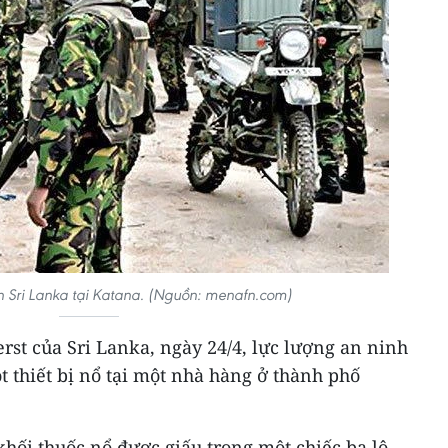
h Sri Lanka tại Katana. (Nguồn: menafn.com)
rst của Sri Lanka, ngày 24/4, lực lượng an ninh
 thiết bị nổ tại một nhà hàng ở thành phố
khối thuốc nổ được giấu trong một chiếc ba lô.