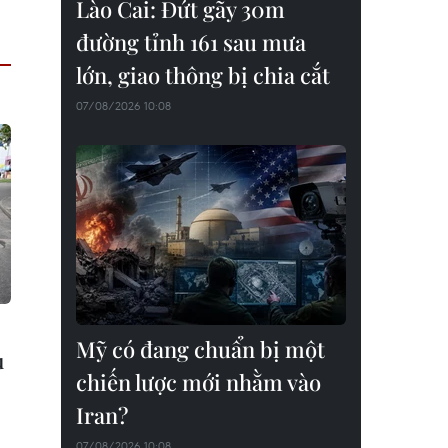
Lào Cai: Đứt gãy 30m
đường tỉnh 161 sau mưa
lớn, giao thông bị chia cắt
07/08/2026 10:08
Mỹ có đang chuẩn bị một
ụ
chiến lược mới nhằm vào
Iran?
07/08/2026 10:08