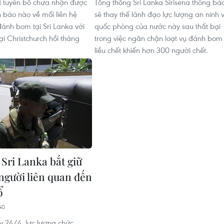
 tuyên bố chưa nhận được
Tổng thống Sri Lanka Sirisena thông bá
nh báo nào về mối liên hệ
sẽ thay thế lãnh đạo lực lượng an ninh 
đánh bom tại Sri Lanka với
quốc phòng của nước này sau thất bại
ại Christchurch hồi tháng
trong việc ngăn chặn loạt vụ đánh bom
liều chết khiến hơn 300 người chết.
 Sri Lanka bắt giữ
người liên quan đến
ổ
40
y 24/4, lực lượng chức