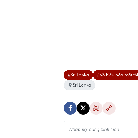
#Sri Lanka
#Vô hiệu hóa một thi
Sri Lanka