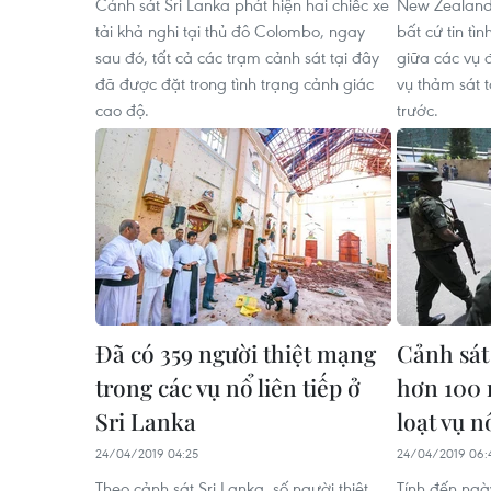
Cảnh sát Sri Lanka phát hiện hai chiếc xe
New Zealand
tải khả nghi tại thủ đô Colombo, ngay
bất cứ tin tì
sau đó, tất cả các trạm cảnh sát tại đây
giữa các vụ 
đã được đặt trong tình trạng cảnh giác
vụ thảm sát t
cao độ.
trước.
Đã có 359 người thiệt mạng
Cảnh sát
trong các vụ nổ liên tiếp ở
hơn 100 
Sri Lanka
loạt vụ n
24/04/2019 04:25
24/04/2019 06:
Theo cảnh sát Sri Lanka, số người thiệt
Tính đến ngà