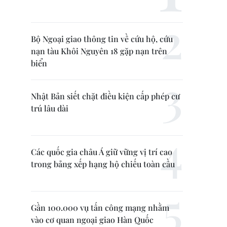
Bộ Ngoại giao thông tin về cứu hộ, cứu
nạn tàu Khôi Nguyên 18 gặp nạn trên
biển
Nhật Bản siết chặt điều kiện cấp phép cư
trú lâu dài
Các quốc gia châu Á giữ vững vị trí cao
trong bảng xếp hạng hộ chiếu toàn cầu
Gần 100.000 vụ tấn công mạng nhằm
vào cơ quan ngoại giao Hàn Quốc