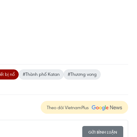
ết bị nổ
#Thành phố Katan
#Thương vong
Theo dõi VietnamPlus
GỬI BÌNH LUẬN