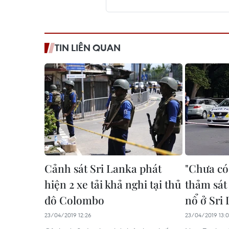
TIN LIÊN QUAN
Cảnh sát Sri Lanka phát
"Chưa có 
hiện 2 xe tải khả nghi tại thủ
thảm sát
đô Colombo
nổ ở Sri
23/04/2019 12:26
23/04/2019 13: