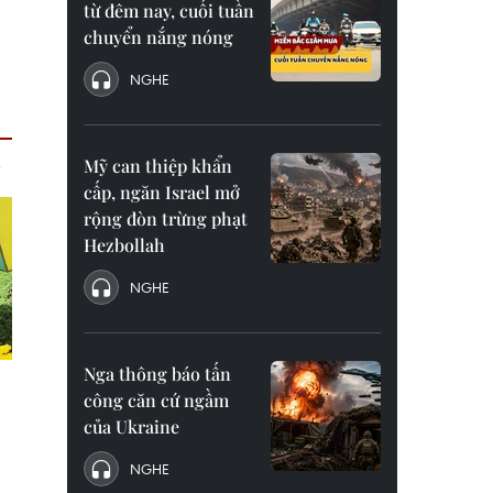
từ đêm nay, cuối tuần
chuyển nắng nóng
NGHE
Mỹ can thiệp khẩn
cấp, ngăn Israel mở
rộng đòn trừng phạt
Hezbollah
NGHE
Nga thông báo tấn
công căn cứ ngầm
của Ukraine
NGHE