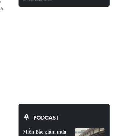
o
và
PODCAST
Miền Bắc giảm mưa