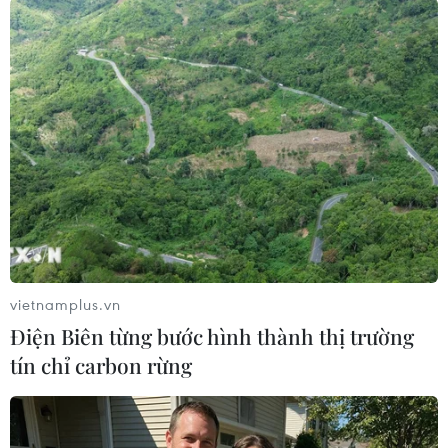
#Dịch COVID-19
#Đen Vâu
#Trốn tìm
#Thông điệp 5K
#Khai báo y tế
vietnamplus.vn
Điện Biên từng bước hình thành thị trường
tín chỉ carbon rừng
Đà Nẵng: Khẩn trương tìm
Nghệ An: Sạt lở nghiêm