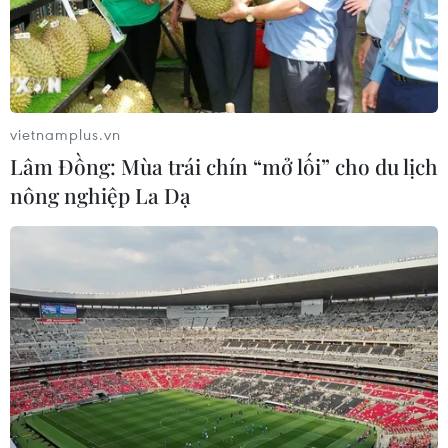
trên mạng
08/08/2026 05:35
vietnamplus.vn
Lâm Đồng: Mùa trái chín “mở lối” cho du lịch
nông nghiệp La Dạ
Ghe gỗ phát nổ trên sông
Dự án Sân bay Phú Quốc
Sài Gòn khiến một người
tăng tốc thi công, sẽ cán
thiệt mạng
mốc vận hành từ tháng
4/2027
08/08/2026 04:44
08/08/2026 04:30