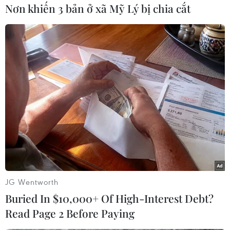
Play
Nơn khiến 3 bản ở xã Mỹ Lý bị chia cắt
Video
(Vietnam+)
JG Wentworth
Buried In $10,000+ Of High-Interest Debt?
Read Page 2 Before Paying