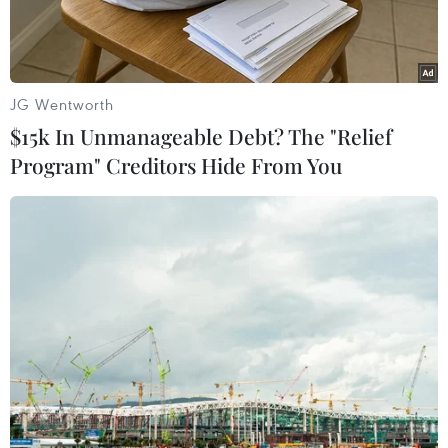
Trong bản tin này, chúng tôi muốn đề cập đến
những kẻ trốn cách ly, trốn khai báo y tế hoặc khai
báo y tế gian dối khiến bao người vất vả, khổ sở
JG Wentworth
tìm F1, F2.
$15k In Unmanageable Debt? The "Relief
Program" Creditors Hide From You