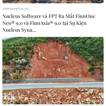
vietnamplus.vn
Nucleus Software và FPT Ra Mắt FinnOne
Neo® 9.0 và FinnAxia® 9.0 tại Sự Kiện
Sơn La công bố tình huống
Hà Nội kiên quyết xử lý vi
Nucleus Syna…
khẩn cấp về thiên tai với
phạm tại hồ Đồng Đò
hai xã Muổi Nọi, Nậm Lầu
08/08/2026 03:29
08/08/2026 03:53
65 năm thảm họa da cam:
Vĩnh Long: Còn thông tin
Tiếp nối công lý, sẻ chia
là còn tìm kiếm, không bỏ
nỗi đau
sót hài cốt liệt sỹ
08/08/2026 03:28
08/08/2026 03:23