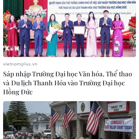
Vụ phế liệu bằng sắt, nhọn
Nghệ An: Lũ cuốn cầu tạm
rơi trên cao tốc: Tài xế xe
trên sông Nậm Nơn khiến 3
chở mắc nhiều lỗi vi phạm
bản ở xã Mỹ Lý bị chia cắt
08/08/2026 06:37
08/08/2026 06:36
vietnamplus.vn
Sáp nhập Trường Đại học Văn hóa, Thể thao
và Du lịch Thanh Hóa vào Trường Đại học
Hồng Đức
Sáp nhập Trường Đại học
Đà Nẵng: Sóng cuốn 4
Văn hóa, Thể thao và Du
người tại Mũi Nghê, 3
lịch Thanh Hóa vào
người mất tích
Trường Đại học Hồng Đức
08/08/2026 06:02
08/08/2026 06:36