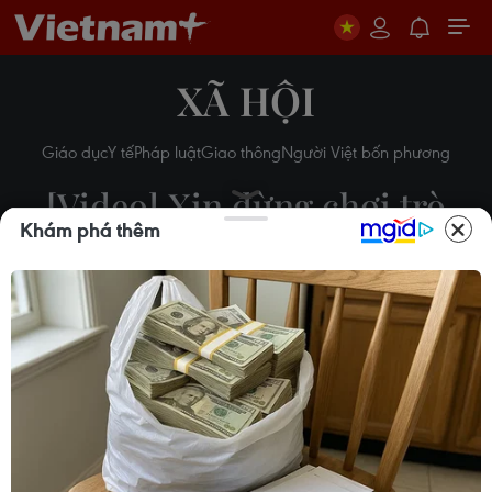
XÃ HỘI
Giáo dục
Y tế
Pháp luật
Giao thông
Người Việt bốn phương
[Video] Xin đừng chơi trò
Khám phá thêm
“trốn tìm” trong mùa đại
dịch COVID-19
17/05/2021 10:44
Theo dõi VietnamPlus