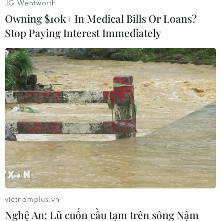
JG Wentworth
mỗi người lại đi tìm một cái khác nhau: tìm bản
Owning $10k+ In Medical Bills Or Loans?
thân mình, tìm một ai đó để gắn bó trong đời,
Stop Paying Interest Immediately
hay tìm thành công, tìm đam mê. Hầu như trong
mỗi người đều có những cuộc trốn tìm triền
miên không bao giờ ngủ nghỉ."
Tuy nhiên, xin đừng chơi trốn tìm trong mùa
dịch! Hãy tuân thủ thông điệp 5K (Khẩu trang-
Khử khuẩn-Khoảng cách-Không tập trung-Khai
báo y tế) để giữ an toàn cho bạn và chúng ta
trước đại dịch COVID-19.
vietnamplus.vn
Nghệ An: Lũ cuốn cầu tạm trên sông Nậm