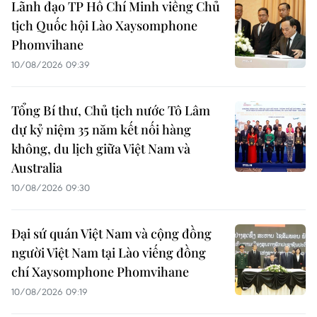
Lãnh đạo TP Hồ Chí Minh viếng Chủ
tịch Quốc hội Lào Xaysomphone
Phomvihane
10/08/2026 09:39
Tổng Bí thư, Chủ tịch nước Tô Lâm
dự kỷ niệm 35 năm kết nối hàng
không, du lịch giữa Việt Nam và
Australia
10/08/2026 09:30
Đại sứ quán Việt Nam và cộng đồng
người Việt Nam tại Lào viếng đồng
chí Xaysomphone Phomvihane
10/08/2026 09:19